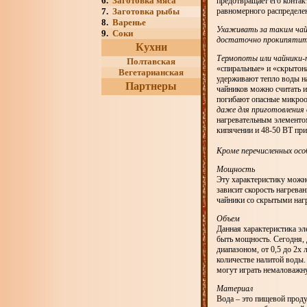
6.
Заготовка мяса
предотвращает его контак
7.
Заготовка рыбы
равномерного распределен
8.
Варенье
Ухаживать за таким чай
9.
Соки
достаточно прокипятить
Кухни
Термопоты или чайники
Полтавская
«спиральные» и «скрытона
Вегетарианская
удерживают тепло воды на
Партнеры
чайников можно считать и
погибают опасные микроо
даже для приготовления
нагревательным элементом
кипячении и 48-50 ВТ при
Кроме перечисленных осо
Мощность
Эту характеристику можно
зависит скорость нагрева
чайники со скрытыми наг
Объем
Данная характеристика э
быть мощность. Сегодня,
диапазоном, от 0,5 до 2х
количестве налитой воды.
могут играть немаловажн
Материал
Вода – это пищевой проду