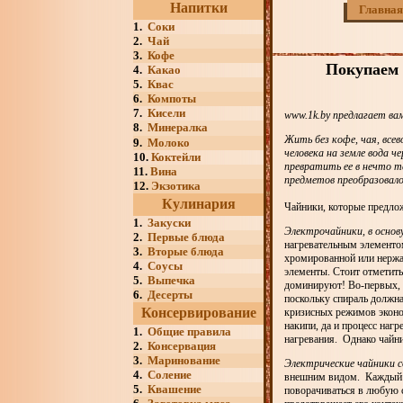
Напитки
Главная
1.
Соки
2.
Чай
3.
Кофе
Покупаем 
4.
Какао
5.
Квас
6.
Компоты
7.
Кисели
www.1k.by предлагает ва
8.
Минералка
Жить без кофе, чая, все
9.
Молоко
человека на земле вода 
10.
Коктейли
превратить ее в нечто те
11.
Вина
предметов преобразовал
12.
Экзотика
Кулинария
Чайники, которые предло
1.
Закуски
Электрочайники, в основ
2.
Первые блюда
нагревательным элементом
3.
Вторые блюда
хромированной или нержа
4.
Соусы
элементы. Стоит отметить
5.
Выпечка
доминируют! Во-первых, в
6.
Десерты
поскольку спираль должна
Консервирование
кризисных режимов эконом
накипи, да и процесс наг
1.
Общие правила
нагревания. Однако чайн
2.
Консервация
3.
Маринование
Электрические чайники 
4.
Соление
внешним видом. Каждый о
5.
Квашение
поворачиваться в любую с