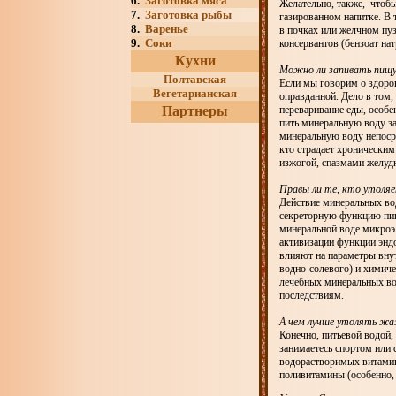
6.
Заготовка мяса
Желательно, также, чтобы
7.
Заготовка рыбы
газированном напитке. В 
8.
Варенье
в почках или желчном пу
9.
Соки
консервантов (бензоат на
Кухни
Можно ли запивать пищу 
Полтавская
Если мы говорим о здоров
Вегетарианская
оправданной. Дело в том,
Партнеры
переваривание еды, особе
пить минеральную воду за
минеральную воду непосре
кто страдает хронически
изжогой, спазмами желуд
Правы ли те, кто утоля
Действие минеральных вод
секреторную функцию пищ
минеральной воде микроэ
активизации функции эндо
влияют на параметры внут
водно-солевого) и химиче
лечебных минеральных во
последствиям.
А чем лучше утолять жа
Конечно, питьевой водой,
занимаетесь спортом или с
водорастворимых витамин
поливитамины (особенно,