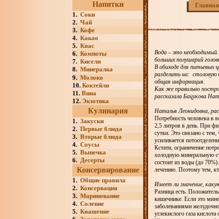
Напитки
Главная
1.
Соки
2.
Чай
3.
Кофе
4.
Какао
5.
Квас
Вода – это необходимый 
6.
Компоты
больших полушарий голов
7.
Кисели
В обиходе для питьевых 
8.
Минералка
разделить на: столовую
9.
Молоко
общая информация.
10.
Коктейли
Как же правильно постро
11.
Вина
рассказала Бацукова Нат
12.
Экзотика
Кулинария
Наталья Леонидовна, ра
Потребность человека в в
1.
Закуски
2,5 литров в день. При фи
2.
Первые блюда
сутки. Это связано с тем,
3.
Вторые блюда
усиливается потоотделени
4.
Соусы
Кстати, ограничение потр
5.
Выпечка
холодную минеральную ст
6.
Десерты
состоит из воды (до 70%)
Консервирование
лечению. Поэтому тем, кт
1.
Общие правила
Имеет ли значение, каку
2.
Консервация
Разница есть. Положитель
3.
Маринование
кишечнике. Если это мине
4.
Соление
заболеваниями желудочно-
5.
Квашение
углекислого газа кислота