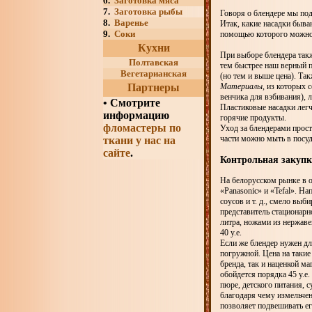
6.
Заготовка мяса
7.
Заготовка рыбы
Говоря о блендере мы под
8.
Варенье
Итак, какие насадки бываю
9.
Соки
помощью которого можно 
Кухни
При выборе блендера так
Полтавская
тем быстрее наш верный п
Вегетарианская
(но тем и выше цена). Та
Партнеры
Материалы
, из которых
венчика для взбивания), л
•
Смотрите
Пластиковые насадки легч
информацию
горячие продукты.
фломастеры по
Уход за блендерами прос
части можно мыть в посу
ткани у нас на
сайте
.
Контрольная закупк
На белорусском рынке в о
«Panasonic» и «Tefal». Н
соусов и т. д., смело выб
представитель стационарн
литра, ножами из нержаве
40 у.е.
Если же блендер нужен дл
погружной. Цена на такие
бренда, так и наценкой м
обойдется порядка 45 у.е
пюре, детского питания, с
благодаря чему измельче
позволяет подвешивать его