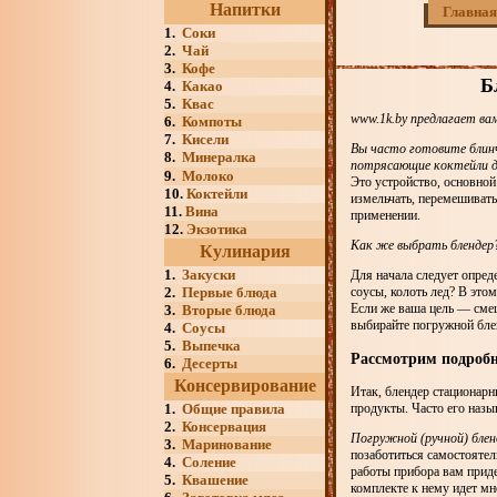
Напитки
Главная
1.
Соки
2.
Чай
3.
Кофе
Б
4.
Какао
5.
Квас
www.1k.by предлагает ва
6.
Компоты
7.
Кисели
Вы часто готовите блинч
8.
Минералка
потрясающие коктейли дл
9.
Молоко
Это устройство, основно
10.
Коктейли
измельчать, перемешивать 
11.
Вина
применении.
12.
Экзотика
Как же выбрать блендер
Кулинария
1.
Закуски
Для начала следует опреде
2.
Первые блюда
соусы, колоть лед? В это
Если же ваша цель — смеш
3.
Вторые блюда
выбирайте погружной бле
4.
Соусы
5.
Выпечка
Рассмотрим подробн
6.
Десерты
Консервирование
Итак, блендер стационарн
1.
Общие правила
продукты. Часто его назы
2.
Консервация
Погружной (ручной) блен
3.
Маринование
позаботиться самостоятел
4.
Соление
работы прибора вам придет
5.
Квашение
комплекте к нему идет мн