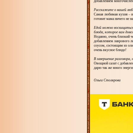
добавлением многочисленн
Расскажите о вашей люб
Самая любимая кухня – ит
готовит мама ничего не на
Едой можно восхищаться
блюда, которое вам довел
Недавно, очень близкий ч
добавлением лаврового ли
соусом, состоящим из оли
очень вкусное блюдо!
В завершение разговора,
Овощной салат с добавлен
дарю так же много энерги
Ольга Столярова