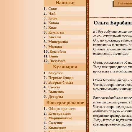
Напитки
Главная
1.
Соки
2.
Чай
3.
Кофе
Ольга Барабанщ
4.
Какао
5.
Квас
В 1996 году она стала че
6.
Компоты
самой сексуальной тенни
7.
Кисели
Она по-прежнему считае
8.
Минералка
композиции и снимать п
9.
Молоко
Сильная личность, талан
10.
Коктейли
теннисными мячиками – О
11.
Вина
12.
Экзотика
Ольга, расскажите об из
Кулинария
Тогда мне приходилось уп
присутствует в моей жизн
1.
Закуски
2.
Первые блюда
Ольга Барабанщикова - п
3.
Вторые блюда
Честно говоря, ничего осо
4.
Соусы
моменты можно немножечк
5.
Выпечка
6.
Десерты
Ваш последний клип на п
Консервирование
в потрясающей форме. П
Честно говоря, перед съе
1.
Общие правила
«отбилась от рук» – немн
2.
Консервация
ежедневно тренировалась,
3.
Маринование
Люди, которые ведут акти
4.
Соление
сбалансированное, здоров
5.
Квашение