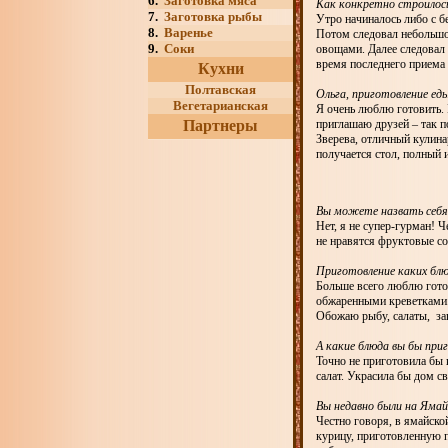
6.
Заготовка мяса
Как конкретно строилось
7.
Заготовка рыбы
Утро начиналось либо с бе
8.
Варенье
Потом следовал небольшой
9.
Соки
овощами. Далее следовал 
время последнего приема 
Кухни
Полтавская
Ольга, приготовление еды
Вегетарианская
Я очень люблю готовить. 
Партнеры
приглашаю друзей – так п
Зверева, отличный кулина
получается стол, полный 
Вы можете назвать себя
Нет, я не супер-гурман!
не нравятся фруктовые со
Приготовление каких блю
Больше всего люблю гото
обжаренными креветками.
Обожаю рыбу, салаты, за
А какие блюда вы бы при
Точно не приготовила бы к
салат. Украсила бы дом с
Вы недавно были на Ямай
Честно говоря, в ямайско
курицу, приготовленную п