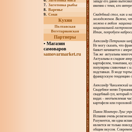
6.
Заготовка мяса
западе его давно вытесни
7.
Заготовка рыбы
именно с теми, кто интере
8.
Варенье
9.
Соки
Свадебный стол, как и н
молодоженов. Важно, чт
Кухни
можно в любом националь
Полтавская
национальной гастрономи
Вегетарианская
Итак, попробуем наброс
Партнеры
Александр Петриман шеф
•
Магазин
Не могу сказать, что фра
самоваров
банкет начинается с апер
samovarmarket.ru
Так же актуальны многоч
Актуальны и сладкие апер
картофелем, томатами, ку
популярны сливочные с к
подставках. В моде торты
французскую тенденцию о
Александр Чикилевский 
Свадебное меню Германии
свадебный суп, который г
видах – неотъемлемая час
картофеля или гороховой 
Павон Монтеро Луис упр
Испания очень религиозная
Разумеется, ни одна испан
является не только повсе
общим вкусом. Современна