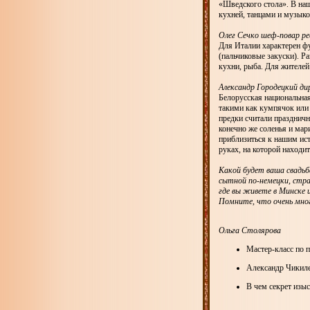
«Шведского стола». В на
кухней, танцами и музы
Олег Сечко шеф-повар ре
Для Италии характерен фу
(пальчиковые закуски). 
кухни, рыба. Для жителе
Александр Городецкий д
Белорусская национальная
такими как кумпячок или
предки считали праздничн
конечно же соленья и мар
приблизиться к нашим ист
руках, на которой находи
Какой будет ваша свадьб
сытной по-немецки, стр
где вы живете в Минске и
Помните, что очень мно
Ольга Столярова
Мастер-класс по 
Александр Чикиле
В чем секрет изы