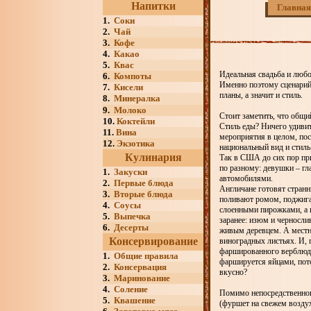
Напитки
Главная
1.
Соки
2.
Чай
3.
Кофе
4.
Какао
5.
Квас
Идеальная свадьба и любо
6.
Компоты
Именно поэтому сценарий
7.
Кисели
планы, а значит и стиль.
8.
Минералка
9.
Молоко
Стоит заметить, что общи
10.
Коктейли
Стиль еды? Ничего удивит
11.
Вина
мероприятия в целом, пос
12.
Экзотика
национальный вид и стил
Кулинария
Так в США до сих пор при
по разному: девушки – г
1.
Закуски
автомобилями.
2.
Первые блюда
Англичане готовят странны
3.
Вторые блюда
поливают ромом, поджига
4.
Соусы
слоенными пирожками, а 
5.
Выпечка
заранее: изюм и черносл
6.
Десерты
живым деревцем. А местн
Консервирование
виноградных листьях. И, 
фаршированного верблюда!
1.
Общие правила
фаршируется яйцами, пот
2.
Консервация
вкусно?
3.
Маринование
4.
Соление
Помимо непосредственного
5.
Квашение
(фуршет на свежем воздух