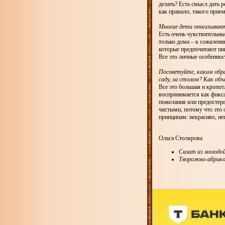
делать? Есть смысл дать 
как правило, такого прие
Многие дети отказывают
Есть очень чувствительны
только дома – к сожалению
которые предпочитают пи
Все это личные особеннос
Посоветуйте, каким обра
саду, за столом? Как об
Все это большая и кропот
воспринимается как фикс
пожелания или предостер
чистыми, потому что это 
принципам: некрасиво, не
Ольга Столярова
Салат из молодой
Творожно-абрикос