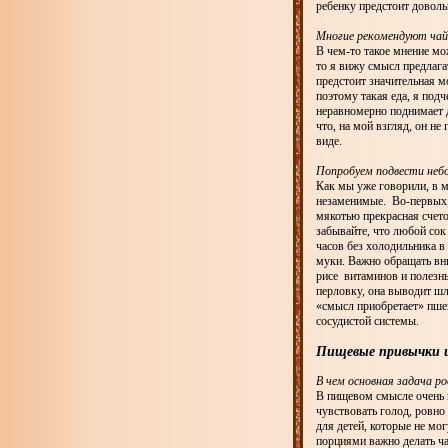
ребенку предстоит доволь
Многие рекомендуют чай
В чем-то такое мнение мож
то я вижу смысл предлага
предстоит значительная м
поэтому такая еда, я подч
неравномерно поднимает д
что, на мой взгляд, он не
виде.
Попробуем подвести неб
Как мы уже говорили, в м
незаменимые. Во-первых, 
мякотью прекрасная счет
забывайте, что любой сок
часов без холодильника в
муки. Важно обращать вни
рисе витаминов и полезн
перловку, она выводит шл
«смысл приобретает» пшен
сосудистой системы.
Пищевые привычки 
В чем основная задача р
В пищевом смысле очень 
чувствовать голод, ровно
для детей, которые не мо
порциями важно делать ча