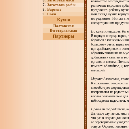
6.
Заготовка мяса
количестве возбуждают н
7.
Заготовка рыбы
различные вкусовые добав
8.
Варенье
предложить ребенку кусоч
9.
Соки
мой взгляд лучше вернуть
ингредиентов. Или же впо
Кухни
соседствующим продуктам
Полтавская
Вегетарианская
На каких специях вы бы 
Партнеры
В первую очередь перец, 
бороться с кишечными инф
большому счету, перец мо
при дисбактериозе, в это
обратить внимание на мус
добавлять к салатам в те
органов и систем. Полезна
помнить об имбире, и, вп
малышей.
Марина Алексеевна, каки
К сожалению это десерты
способствует формировани
настраивают на радостный
весьма положительно для 
наблюдается недостаток 
Правы ли те родители, 
Да, такое случается, мно
что раз в неделю для ожив
ее переваривание уходят 
тонусе. Однако, помните,