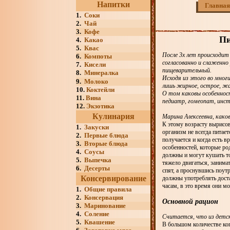
Напитки
Главная
1.
Соки
2.
Чай
3.
Кофе
Пи
4.
Какао
5.
Квас
После 3х лет происходит
6.
Компоты
согласованно и слаженно 
7.
Кисели
пищеварительный.
8.
Минералка
Исходя из этого во мног
9.
Молоко
лишь жирное, острое, жа
10.
Коктейли
О том каковы особенност
11.
Вина
педиатр, гомеопат, инс
12.
Экзотика
Кулинария
Марина Алексеевна, како
К этому возрасту вырисов
1.
Закуски
организм не всегда питае
2.
Первые блюда
получается и когда есть в
3.
Вторые блюда
особенностей, которые ро
4.
Соусы
должны и могут кушать то
5.
Выпечка
тяжело двигаться, занима
6.
Десерты
спят, а проснувшись поут
Консервирование
должны употреблять доста
часам, в это время они м
1.
Общие правила
2.
Консервация
Основной рацион
3.
Маринование
4.
Соление
Считается, что из детс
5.
Квашение
В большом количестве коп