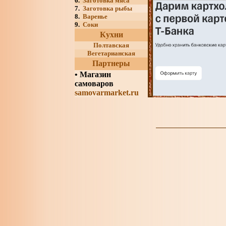
6.
Заготовка мяса
7.
Заготовка рыбы
8.
Варенье
9.
Соки
Кухни
Полтавская
Вегетарианская
Партнеры
•
Магазин
самоваров
samovarmarket.ru