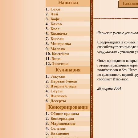
Напитки
Главная
1.
Соки
2.
Чай
3.
Кофе
4.
Какао
5.
Квас
Японские ученые установ
6.
Компоты
7.
Кисели
Содержащаяся в сочных пл
8.
Минералка
способствует его выведен
9.
Молоко
содружестве с учеными у
10.
Коктейли
11.
Вина
Опыт проводился на крыса
12.
Экзотика
готовили различные корм
Кулинария
полифенолов и без. Через
по сравнению с первой гр
1.
Закуски
сообщает Итар-тасс.
2.
Первые блюда
3.
Вторые блюда
28 марта 2004
4.
Соусы
5.
Выпечка
6.
Десерты
Консервирование
1.
Общие правила
2.
Консервация
3.
Маринование
4.
Соление
5.
Квашение