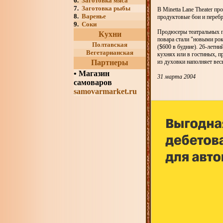
6.
Заготовка мяса
7.
Заготовка рыбы
В Minetta Lane Theater п
8.
Варенье
продуктовые бои и переб
9.
Соки
Продюсеры театральных пр
Кухни
повара стали "новыми ро
Полтавская
($600 в будние). 26-летн
Вегетарианская
кухнях или в гостиных, п
Партнеры
из духовки наполняет весь
•
Магазин
31 марта 2004
самоваров
samovarmarket.ru