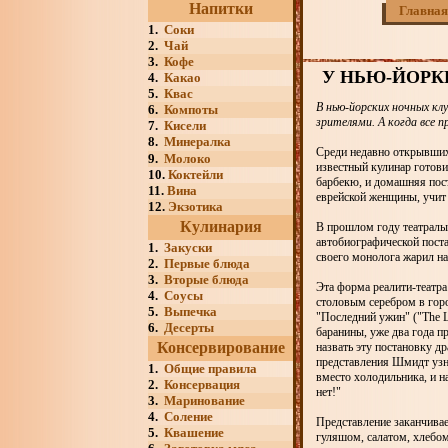
Напитки
Главная
1.
Соки
2.
Чай
3.
Кофе
У НЬЮ-ЙОРК
4.
Какао
5.
Квас
В нью-йорских ночных кл
6.
Компоты
зрителями. А когда все 
7.
Кисели
8.
Минералка
Среди недавно открывшихс
9.
Молоко
известный кулинар готовит
10.
Коктейли
барбекю, и домашняя пос
11.
Вина
еврейской женщины, учит
12.
Экзотика
Кулинария
В прошлом году театралы 
автобиографической поста
1.
Закуски
своего монолога жарил на
2.
Первые блюда
3.
Вторые блюда
Эта форма реалити-театр
4.
Соусы
столовым серебром в горо
5.
Выпечка
"Последний ужин" ("The L
6.
Десерты
баранины, уже два года п
Консервирование
назвать эту постановку д
представления Шмидт узна
1.
Общие правила
вместо холодильника, и на
2.
Консервация
нет!"
3.
Маринование
4.
Соление
Представление заканчивае
5.
Квашение
гуляшом, салатом, хлебом