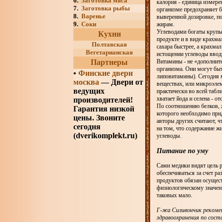
6.
Заготовка мяса
калория - единица измере
7.
Заготовка рыбы
организме предохраняет 
8.
Варенье
выверенной дозировке, п
9.
Соки
жирам.
Углеводами богаты крупы
Кухни
продукте и в виде крахмал
Полтавская
сахара быстрее, а крахма
Вегетарианская
истощении углеводы ввод
Партнеры
Витамины - не «дополните
организма. Они могут бы
•
Финские двери
липовитамины). Сегодня 
москва
— Двери от
веществах, или микроэлем
ведущих
практически во всей табл
хватает йода и селена - 
производителей!
По соотношению белков, 
Гарантия низкой
которого необходимо прид
цены. Звоните
авторы других считают, ч
сегодня
на том, что содержание ж
(dverikomplekt.ru)
углеводы.
Питание по уму
Сами медики видят цель р
обеспечиваться за счет р
продуктов обязан осущест
физиологическому значен
таковых мало.
Г-жа Силивончик рекоме
здравоохранения по сост