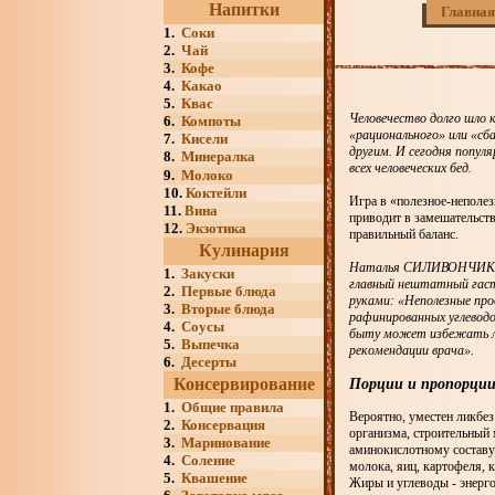
Напитки
Главная
1.
Соки
2.
Чай
3.
Кофе
4.
Какао
5.
Квас
Человечество долго шло 
6.
Компоты
«рационального» или «сб
7.
Кисели
другим. И сегодня попул
8.
Минералка
всех человеческих бед.
9.
Молоко
10.
Коктейли
Игра в «полезное-неполез
11.
Вина
приводит в замешательств
12.
Экзотика
правильный баланс.
Кулинария
Наталья СИЛИВОНЧИК, до
1.
Закуски
главный нештатный гастр
2.
Первые блюда
руками: «Неполезные пр
3.
Вторые блюда
рафинированных углеводо
4.
Соусы
быту может избежать лю
5.
Выпечка
рекомендации врача».
6.
Десерты
Консервирование
Порции и пропорци
1.
Общие правила
Вероятно, уместен ликбез
2.
Консервация
организма, строительный 
3.
Маринование
аминокислотному составу
4.
Соление
молока, яиц, картофеля, к
5.
Квашение
Жиры и углеводы - энерго