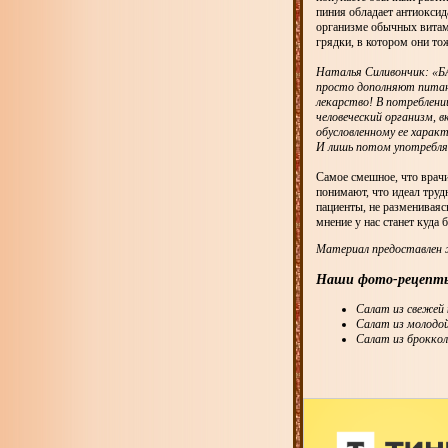
пиния обладает антиоксид
организме обычных витам
грядки, в котором они то
Наталья Силивончик: «БА
просто дополняют питан
лекарство! В потреблени
человеческий организм, 
обусловленному ее харак
И лишь потом употребля
Самое смешное, что врачи
понимают, что идеал труд
пациенты, не размениваяс
мнение у нас станет куда
Материал предоставлен 
Наши фото-рецепт
Салат из свежей
Салат из молодой
Салат из броккол