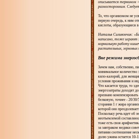
описывается термином <
разносторонним. Следуе
То, что организмом не ус
первую очередь, к ним от
кислоты, образующиеся в 
Наталья Силивончик: «Ба
написано, тоже играют з
нормальную работу кише
растительных, зерновых 
Вне режима энергос
Зачем нам, собственно, п
минимальное количество 
кило-калорий, для женщин 
условия проживания и ин
Что касается труда, то зд
энергозатраты доходят до
призвано компенсировать 
белковую, точнее - 20/30/
сгорании 1 г жира органи
которой оно преодолевает 
Поскольку речь идет об э
неотъемлемой составляюще
тоже есть своя арифметик
за завтраком медики сов
питании соотношение неск
долю ужина остается 10-