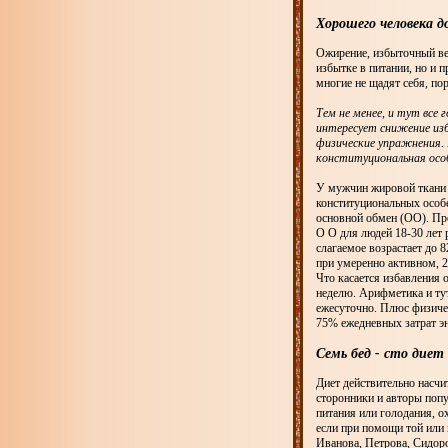
Хорошего человека д
Ожирение, избыточный вес
избытке в питании, но и 
многие не щадят себя, по
Тем не менее, и тут все 
интересует снижение изб
физические упражнения. Г
конституциональная особ
У мужчин жировой ткани 1
конституциональных особе
основной обмен (ОО). Пр
О О для людей 18-30 лет р
слагаемое возрастает до 
при умеренно активном, 2
Что касается избавления 
неделю. Арифметика и тут
ежесуточно. Плюс физиче
75% ежедневных затрат эн
Семь бед - сто диет
Диет действительно насчи
сторонники и авторы поп
питания или голодания, 
если при помощи той или 
Иванова, Петрова, Сидоро