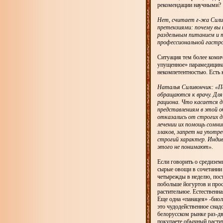
рекомендации научными?
Нет, считает г-жа Сили
претензиями: почему вы 
раздельным питанием и т
профессиональной гастр
Ситуация тем более комич
упущенное» парамедицина
некомпетентностью. Есть 
Наталья Силивончик: «Па
обращаются к врачу. Дл
рациона. Что касается д
представлениям в этой о
отказались от строгих д
лечении их помощь сомни
злаков, запрет на употр
строгий характер. Индив
этого не понимают».
Если говорить о средизем
сырые овощи в сочетании
четырежды в неделю, пост
побольше йогуртов и про
растительное. Естественна
Еще одна «панацея» -биол
это чудодейственное снад
белорусском рынке раз-дв
покупаете обычный растит