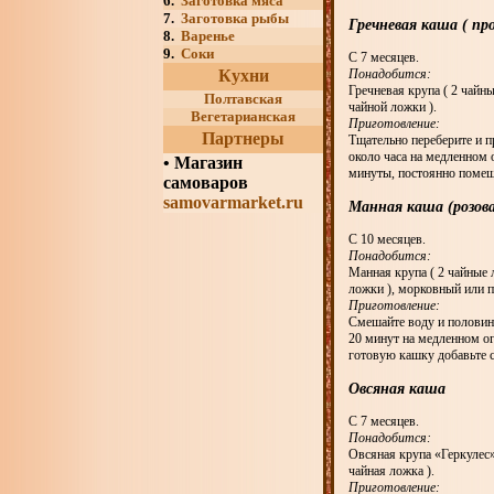
6.
Заготовка мяса
7.
Заготовка рыбы
Гречневая каша ( пр
8.
Варенье
9.
Соки
С 7 месяцев.
Кухни
Понадобится:
Гречневая крупа ( 2 чайны
Полтавская
чайной ложки ).
Вегетарианская
Приготовление:
Партнеры
Тщательно переберите и п
около часа на медленном 
•
Магазин
минуты, постоянно помеш
самоваров
samovarmarket.ru
Манная каша (розова
С 10 месяцев.
Понадобится:
Манная крупа ( 2 чайные л
ложки ), морковный или п
Приготовление:
Смешайте воду и половину
20 минут на медленном о
готовую кашку добавьте 
Овсяная каша
С 7 месяцев.
Понадобится:
Овсяная крупа «Геркулес» (
чайная ложка ).
Приготовление: