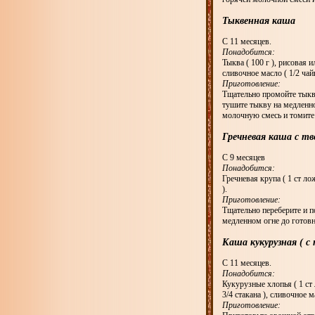
Тыквенная каша
С 11 месяцев.
Понадобится:
Тыква ( 100 г ), рисовая и
сливочное масло ( 1/2 чай
Приготовление:
Тщательно промойте тыкву
тушите тыкву на медленно
молочную смесь и томите
Гречневая каша с тв
С 9 месяцев
Понадобится:
Гречневая крупа ( 1 ст лож
).
Приготовление:
Тщательно переберите и п
медленном огне до готовн
Каша кукурузная ( с
С 11 месяцев.
Понадобится:
Кукурузные хлопья ( 1 ст 
3/4 стакана ), сливочное м
Приготовление: