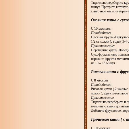
Тщательно переберите кру
минут. Протрите готовую 
сливочное масло и переме
Овсяная каша с сух
С 10 месяцев.
Понадобится:
Овсяная крупа «Геркулес» 
1/2 ст ложки ), вода ( 3/4 
Приготовление:
Переберите крупу. Доведи
Сухофрукты надо тщательн
нарежьте фрукты мелкими 
на 10 – 15 минут.
Рисовая каша с фру
С 8 месяцев.
Понадобится:
Рисовая крупа ( 2 чайные 
ложки ), фруктовое пюре (
Приготовление:
Тщательно переберите и п
молочную смесь до кипени
Добавьте фруктовое пюре,
Гречневая каша ( с 
С 10 месяцев.