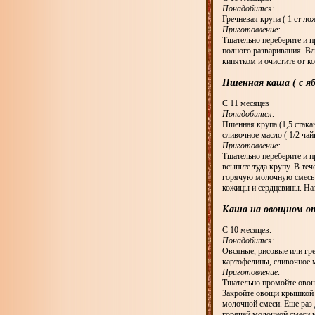
Понадобится:
Гречневая крупа ( 1 ст лож
Приготовление:
Тщательно переберите и п
полного разваривания. В
кипятком и очистите от к
Пшенная каша ( с яб
С 11 месяцев
Понадобится:
Пшенная крупа (1,5 стакана
сливочное масло ( 1/2 чай
Приготовление:
Тщательно переберите и п
всыпьте туда крупу. В те
горячую молочную смесь и
кожицы и сердцевины. Нат
Каша на овощном о
С 10 месяцев.
Понадобится:
Овсяные, рисовые или греч
картофелины, сливочное ма
Приготовление:
Тщательно промойте овощи
Закройте овощи крышкой и
молочной смеси. Еще раз 
горячей молочной смеси и