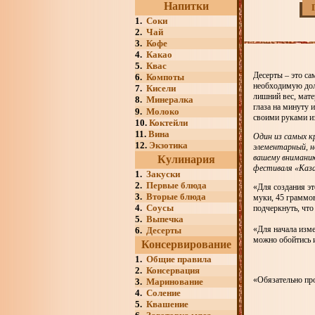
Напитки
1.
Соки
2.
Чай
3.
Кофе
4.
Какао
5.
Квас
Десерты – это са
6.
Компоты
необходимую дол
7.
Кисели
лишний вес, мате
8.
Минералка
глаза на минуту 
9.
Молоко
своими руками и
10.
Коктейли
11.
Вина
Один из самых к
12.
Экзотика
элементарный, н
вашему вниманию
Кулинария
фестиваля «Ка
1.
Закуски
2.
Первые блюда
«Для создания эт
3.
Вторые блюда
муки, 45 граммов
4.
Соусы
подчеркнуть, что
5.
Выпечка
«Для начала изме
6.
Десерты
можно обойтись 
Консервирование
1.
Общие правила
2.
Консервация
«Обязательно пр
3.
Маринование
4.
Соление
5.
Квашение