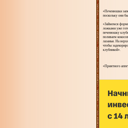
«Печенюшки запек
поскольку они б
«Займемся форми
ложками уже гото
печенюшку клубн
поливаем кокосо
лазаньи. На вер
чтобы задекорир
клубникой».
«Приятного аппет