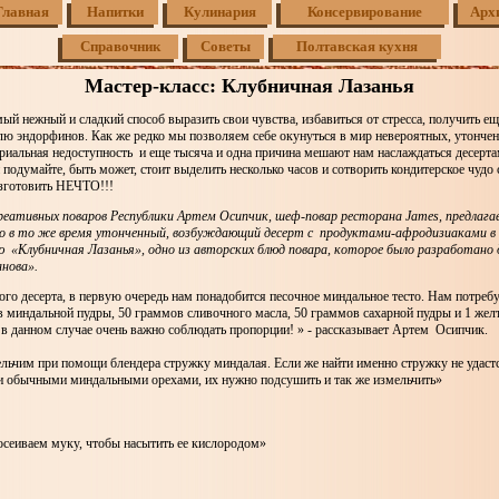
Главная
Напитки
Кулинария
Консервирование
Арх
Справочник
Советы
Полтавская кухня
Мастер-класс: Клубничная Лазанья
мый нежный и сладкий способ выразить свои чувства, избавиться от стресса, получить е
ю эндорфинов. Как же редко мы позволяем себе окунуться в мир невероятных, утончен
риальная недоступность и еще тысяча и одна причина мешают нам наслаждаться десерта
и подумайте, быть может, стоит выделить несколько часов и сотворить кондитерское чудо
зготовить НЕЧТО!!!
реативных поваров Республики Артем Осипчик, шеф-повар ресторана James, предлага
о в то же время утонченный, возбуждающий десерт с продуктами-афродизиаками в е
 «Клубничная Лазанья», одно из авторских блюд повара, которое было разработано 
занова».
ого десерта, в первую очередь нам понадобится песочное миндальное тесто. Нам потреб
 миндальной пудры, 50 граммов сливочного масла, 50 граммов сахарной пудры и 1 жел
 в данном случае очень важно соблюдать пропорции! » - рассказывает Артем Осипчик.
льчим при помощи блендера стружку миндалая. Если же найти именно стружку не удастс
и обычными миндальными орехами, их нужно подсушить и так же измельчить»
осеиваем муку, чтобы насытить ее кислородом»