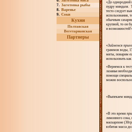
6.
Заготовка мяса
«До однородной к
7.
Заготовка рыбы
пудру миндаля. Т
8.
Варенье
тесто следует вы
9.
Соки
использования, т
Кухни
обычным сахарным
крупной, то он б
Полтавская
и возможностей!
Вегетарианская
Партнеры
«
Займемся приго
граммов воды, 15
мяты, поварим ещ
использовать как
«Вернемся к тест
лазаньи необход
помощи специаль
можно воспользов
«Выпекаем минда
«В это время
при
лимонного сока, 
маскарпоне (30г
взбитая масса до