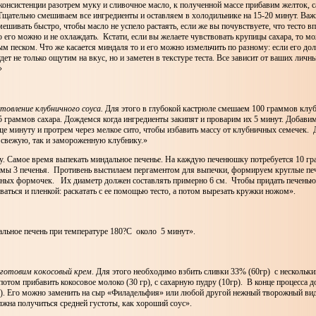
онсистенции разотрем муку и сливочное масло, к полученной массе прибавим желток, 
щательно смешиваем все ингредиенты и оставляем в холодильнике на 15-20 минут. Важн
мешивать быстро, чтобы масло не успело растаять, если же вы почувствуете, что тесто в
о его можно и не охлаждать. Кстати, если вы желаете чувствовать крупицы сахара, то м
 песком. Что же касается миндаля то и его можно измельчить по разному: если его дол
удет не только ощутим на вкус, но и заметен в текстуре теста. Все зависит от ваших лич
»
товление клубничного соуса.
Для этого в глубокой кастрюле смешаем 100 граммов клуб
 граммов сахара. Дождемся когда ингредиенты закипят и проварим их 5 минут. Добави
е минуту и протрем через мелкое сито, чтобы избавить массу от клубничных семечек.
 свежую, так и замороженную клубнику.»
у. Самое время выпекать миндальное печенье. На каждую печенюшку потребуется 10 гр
имы 3 печенья. Противень выстилаем пергаментом для выпечки, формируем круглые пе
ных формочек. Их диаметр должен составлять примерно 6 см. Чтобы придать печен
аться и пленкой: раскатать с ее помощью тесто, а потом вырезать кружки ножом».
льное печень при температуре 180?С около 5 минут».
готовим кокосовый крем
. Для этого необходимо взбить сливки 33% (60гр) с нескольк
потом прибавить кокосовое молоко (30 гр), с сахарную пудру (10гр). В конце процесса 
р). Его можно заменить на сыр «Филадельфия» или любой другой нежный творожный вид
лжна получиться средней густоты, как хороший соус».