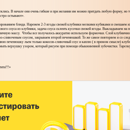
лись. В начале они очень гибкие и при желании им можно притдать любую форму, но т
ыстро остывают».
рованием блюда. Нарежем 2-3 ягоды свежей клубники мелкими кубиками и смешаем и
вого соуса из клубники, задача соуса склеить кусочки свежей ягоды. Выкладываем на 
ичную массу. Чтобы все получалось аккуратно используем формочки. Слой клубничн
во-сливоченым соусом, закрываем второй печенюшкой. То же самое повторяем и со с
хнюю печенюшку льем только кокосов-сливочный соус и каплю ( в прямом смысле) клубн
овать верхушку узором, который рисуем при помощи обыкновенной зубочистки. Тарелк
ита!!!»