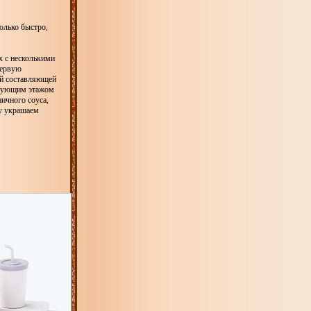
олько быстро,
х с несколькими
первую
ой составляющей
ледующим этажом
ичного соуса,
у украшаем