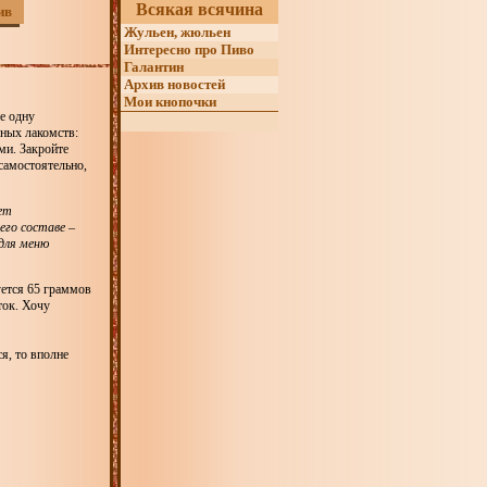
Всякая всячина
ив
Жульен, жюльен
Интересно про Пиво
Галантин
Архив новостей
Мои кнопочки
ще одну
ных лакомств:
ми. Закройте
 самостоятельно,
ет
го составе –
для меню
уется 65 граммов
ток. Хочу
я, то вполне