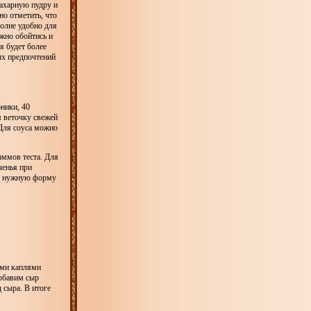
сахарную пудру и
о отметить, что
полне удобно для
ожно обойтись и
я будет более
ных предпочтений
ники, 40
м веточку свежей
 Для соуса можно
аммов теста. Для
ченья при
ью нужную форму
ими каплями
добавим сыр
 сыра. В итоге