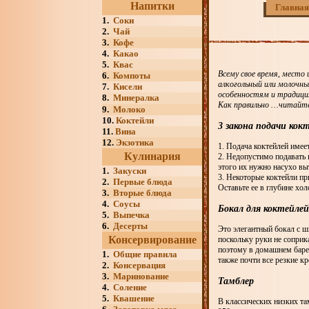
Напитки
Главная
1.
Соки
2.
Чай
3.
Кофе
4.
Какао
5.
Квас
Всему свое время, место 
6.
Компоты
алкогольный или молочны
7.
Кисели
особенностям и традици
8.
Минералка
Как правильно …читайте
9.
Молоко
10.
Коктейли
3 закона подачи кок
11.
Вина
12.
Экзотика
1. Подача коктейлей имее
Кулинария
2. Недопустимо подавать 
этого их нужно насухо вы
1.
Закуски
3. Некоторые коктейли пр
2.
Первые блюда
Оставьте ее в глубине хол
3.
Вторые блюда
4.
Соусы
Бокал для коктейлей
5.
Выпечка
6.
Десерты
Это элегантный бокал с ш
Консервирование
поскольку руки не соприк
поэтому в домашнем баре 
1.
Общие правила
также почти все резкие кр
2.
Консервация
3.
Маринование
Тамблер
4.
Соление
5.
Квашение
В классических низких та