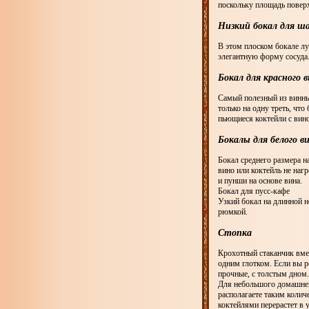
поскольку площадь поверх
Низкий бокал для ш
В этом плоском бокале лу
элегантную форму сосуда.
Бокал для красного 
Самый полезный из винных
только на одну треть, чт
пьющиеся коктейли с вино
Бокалы для белого в
Бокал среднего размера н
вино или коктейль не наг
и пунши на основе вина.
Бокал для пусс-кафе
Узкий бокал на длинной 
рюмкой.
Стопка
Крохотный стаканчик вме
одним глотком. Если вы р
прочные, с толстым дном.
Для небольшого домашнего
располагаете таким колич
коктейлями перерастет в 