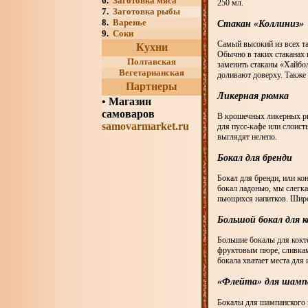
6.
Заготовка мяса
250 мл.
7.
Заготовка рыбы
8.
Варенье
Стакан «Коллиниз»
9.
Соки
Самый высокий из всех т
Кухни
Обычно в таких стаканах
Полтавская
заменить стаканы «Хайбол
Вегетарианская
доливают доверху. Также 
Партнеры
Ликерная рюмка
•
Магазин
самоваров
В крошечных ликерных рю
samovarmarket.ru
для пусс-кафе или слоист
выглядят нелепо.
Бокал для бренди
Бокал для бренди, или ко
бокал ладонью, мы слегка
пьющихся напитков. Широ
Большой бокал для 
Большие бокалы для кокте
фруктовым пюре, сливкам
бокала хватает места для
«Флейта» для шамп
Бокалы для шампанского п