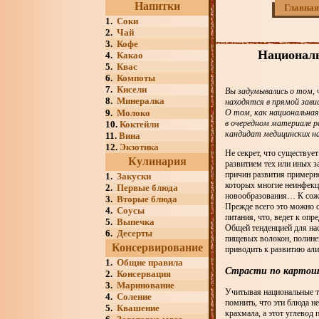
Напитки
Главная
1.
Соки
2.
Чай
3.
Кофе
Националь
4.
Какао
5.
Квас
6.
Компоты
7.
Кисели
Вы задумывались о том, 
8.
Минералка
находятся в прямой зави
9.
Молоко
О том, как национальная
в очередном материале р
10.
Коктейли
кандидат медицинских на
11.
Вина
12.
Экзотика
Не секрет, что существуе
Кулинария
развитием тех или иных 
причин развития примерн
1.
Закуски
которых многие неинфекци
2.
Первые блюда
новообразования… К сожа
3.
Вторые блюда
Прежде всего это можно с
4.
Соусы
питания, что, ведет к опр
5.
Выпечка
Общей тенденцией для на
6.
Десерты
пищевых волокон, полине
Консервирование
приводить к развитию али
1.
Общие правила
Страсти по картош
2.
Консервация
3.
Маринование
Учитывая национальные т
4.
Соление
помнить, что эти блюда н
5.
Квашение
крахмала, а этот углевод