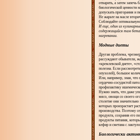
отварить, а затем запечь
биологической ценности н
допускать пригорания и п
Не жарьте на масле втори
Соблюдайте оптимальную 
И еще, один из кулинарны
содержащийся там бета-
нагревании.
Модные диеты
Другая проблема, чрезме
рассуждают обыватели, жа
«кремлевской диете», «сто
полезна. Если рассмотре
опухолей), большое колич
Или, например, зная, чт
сердечно-сосудистой пат
профилактику ишемической
Нужно знать, что даже уп
мясо, овощи со своего ог
столетие они значительно 
которых произрастает рас
производства. Поэтому се
продукта, сохранив его п
продукты питания, которы
кефир и сметана с лактул
Биологически актив