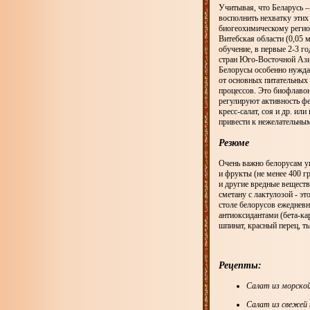
Учитывая, что Беларусь –
восполнить нехватку этих
биогеохимическому регион
Витебская области (0,05 
обучение, в первые 2-3 г
стран Юго-Восточной Азии
Белорусы особенно нужда
от основных питательных 
процессов. Это биофлаво
регулируют активность фе
кресс-салат, соя и др. и
привести к нежелательным
Резюме
Очень важно белорусам уп
и фрукты (не менее 400 г
и другие вредные вещест
сметану с лактулозой - 
столе белорусов ежедневн
антиоксидантами (бета-ка
шпинат, красный перец, ты
Рецепты:
Салат из морско
Салат из свежей