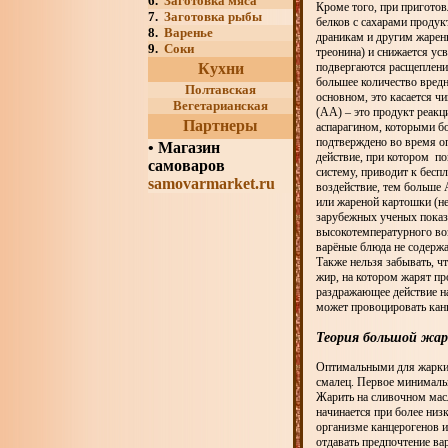
6.
Заготовка мяса
Кроме того, при приготов
7.
Заготовка рыбы
белков с сахарами проду
8.
Варенье
драникам и другим жарен
9.
Соки
треонина) и снижается ус
Кухни
подвергаются расщеплени
большее количество вредн
Полтавская
основном, это касается ч
Вегетарианская
(АА) – это продукт реак
Партнеры
аспарагином, которыми б
подтверждено во время 
•
Магазин
действие, при котором по
самоваров
систему, приводит к бес
samovarmarket.ru
воздействие, тем больше 
или жареной картошки (не
зарубежных ученых показа
высокотемпературного воз
варёные блюда не содержа
Также нельзя забывать, ч
жир, на котором жарят пр
раздражающее действие н
может провоцировать кан
Теория большой жа
Оптимальными для жарки 
смалец. Первое минимальн
Жарить на сливочном масл
начинается при более низ
организме канцерогенов 
отдавать предпочтение в