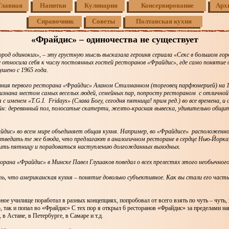
Главная
Напитки
Кулинария
Консервирование
Арх
Справочник
Советы
Полтавская кухня
«Фрайдис» – одиночества не существует
род одиноких», – эту грустную мысль высказала героиня сериала «Секс в большом гор
е относила себя к числу постоянных гостей ресторанов «Фрайдис», где само понятие
ушено с 1965 года.
ния первого ресторана «Фрайдис» Аланом Стилманном (торговец парфюмерией) на 1
ризнана местом самых веселых людей, семейных пар, попросту рестораном с отличной 
я с именем «T.G.I. Fridays» (Слава Богу, сегодня пятница! прим ред.) во все времена, и 
йн: деревянный пол, полосатые скатерти, желто-красная вывеска, удивительно общи
дис» во всем мире объединяет общая кухня. Например, во «Фрайдисе» расположенно
ведать те же блюда, что предлагают в аналогичном ресторане в сердце Нью-Йорка
ть пятницу и порадоваться наступлению долгожданных выходных.
рана «Фрайдис» в Минске Павел Глушаков поведал о всех прелестях этого необычного
, что американская кухня – понятие довольно субъективное. Как вы стали его частью
ное училище поработал в разных концепциях, попробовал от всего взять по чуть – чуть, 
о, так и попал во «Фрайдис» С тех пор я открыл 6 ресторанов «Фрайдис» за пределами на
 в Астане, в Петербурге, в Самаре и т.д.