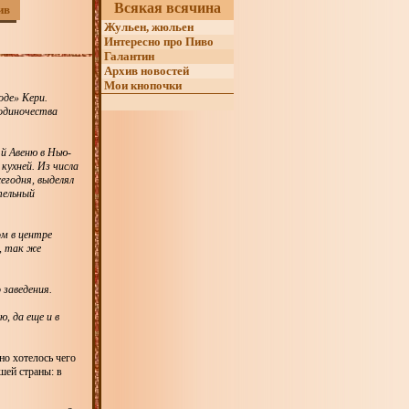
Всякая всячина
ив
Жульен, жюльен
Интересно про Пиво
Галантин
Архив новостей
Мои кнопочки
оде» Кери.
 одиночества
й Авеню в Нью-
кухней. Из числа
сегодня, выделял
тельный
м в центре
, так же
 заведения.
, да еще и в
но хотелось чего
шей страны: в