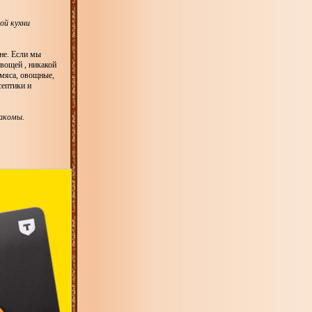
ой кухни
вне. Если мы
овощей , никакой
 мяса, овощные,
септики и
накомы.