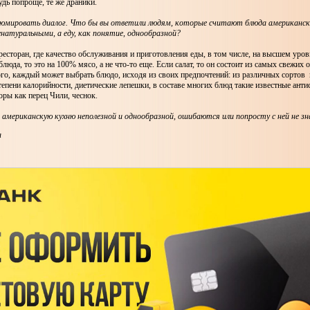
удь попроще, те же драники.
юмировать диалог. Что бы вы ответили людям, которые считают блюда американск
енатуральными, а еду, как понятие, однообразной?
ресторан, где качество обслуживания и приготовления еды, в том числе, на высшем уро
люда, то это на 100% мясо, а не что-то еще. Если салат, то он состоит из самых свежих 
го, каждый может выбрать блюдо, исходя из своих предпочтений: из различных сортов
тепени калорийности, диетические лепешки, в составе многих блюд такие известные анти
ры как перец Чили, чеснок.
 американскую кухню неполезной и однообразной, ошибаются или попросту с ней не з
а