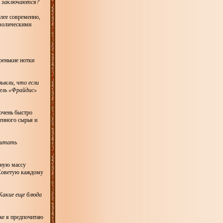
ни заключаются?
лее современно,
мволическими
ренькие нотки
выкли, что если
ель «Фрайдис»
 очень быстро
енного сырья и
считать
вную массу
 Советую каждому
Какие еще блюда
же я предпочитаю