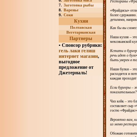
6.
Заготовка мяса
Рестораны «Фрай
7.
Заготовка рыбы
8.
Варенье
«Фрайдисы» отли
9.
Соки
более сдержанно
деталями, наприм
Кухни
Полтавская
Как бы вы слове
Вегетарианская
Наша кухня – это
Партнеры
мексиканской ку
•
Спонсор рубрики:
гель лаки гелиш
Кстати о бургер
речь идет о бул
интернет магазин
,
быть уверен в т
выгодное
предложение от
Наши булки – это
Джетерналь!
расходятся и пот
каждая проходит
Если бургеры – 
показательным?
Чиз кейк – это б
составляет сыр 
гостю «Фрайдис»
Вероятно вам, к
из меню рестора
Обожаю готовить