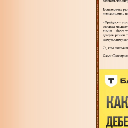
готовить что-ниб
Попытаемся рез
неполезными и н
«Фрайдис» – это 
готовим мясные б
химии… более то
десерты разной с
иммуностимулято
Те, кто считает
Ольга Столяров