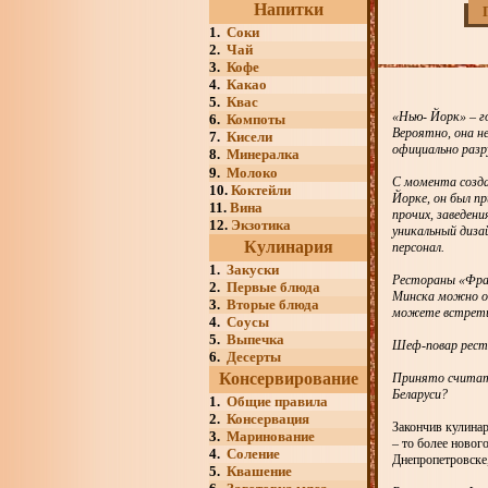
Напитки
1.
Соки
2.
Чай
3.
Кофе
4.
Какао
5.
Квас
«Нью- Йорк» – го
6.
Компоты
Вероятно, она н
7.
Кисели
официально разр
8.
Минералка
9.
Молоко
С момента созда
10.
Коктейли
Йорке, он был п
11.
Вина
прочих, заведени
12.
Экзотика
уникальный диза
Кулинария
персонал.
1.
Закуски
Рестораны «Фрай
2.
Первые блюда
Минска можно от
3.
Вторые блюда
можете встрети
4.
Соусы
5.
Выпечка
Шеф-повар ресто
6.
Десерты
Консервирование
Принято считать
Беларуси?
1.
Общие правила
2.
Консервация
Закончив кулинар
3.
Маринование
– то более новог
4.
Соление
Днепропетровске,
5.
Квашение