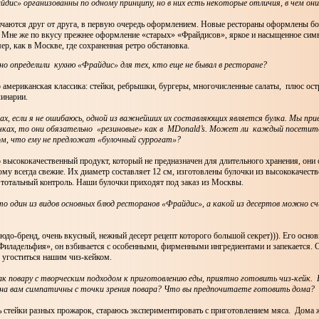
дис» организованны по одному принципу, но в них есть некоторые отличия, в чем о
чаются друг от друга, в первую очередь оформлением. Новые рестораны оформлены бо
. Мне же по вкусу прежнее оформление «старых» «Фрайдисов», яркое и насыщенное си
ер, как в Москве, где сохраненная ретро обстановка.
сно определили кухню «Фрайдис» для тех, кто еще не бывал в ресторане?
 американская классика: стейки, ребрышки, бургеры, многочисленные салаты, плюс ост
линарии.
ах, если я не ошибаюсь, одной из важнейших их составляющих является булка. Мы при
очках, то они обязательно «резиновые» как в MDonald’s. Может ли каждый посетит
ом, что ему не предложат «булочный суррогат»?
 высококачественный продукт, который не предназначен для длительного хранения, они
ому всегда свежие. Их диаметр составляет 12 см, изготовлены булочки из высококачеств
 тотальный контроль. Наши булочки приходят под заказ из Москвы.
это один из видов основных блюд ресторанов «Фрайдис», а какой из десертов можно 
людо-бренд, очень вкусный, нежный десерт рецепт которого большой секрет))). Его осно
«Филадельфия», он взбивается с особенными, фирменными ингредиентами и запекается.
 угоститься нашим чиз-кейком.
ак повару с творческим подходом к приготовлению еды, приятно готовить чиз-кейк. 
на вам симпатичны с точки зрения повара? Что вы предпочитаете готовить дома?
 стейки разных прожарок, стараюсь экспериментировать с приготовлением мяса. Дома 