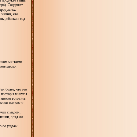
м продукте выше,
ара). Содержат
продуктах.
 значит, что
ть ребенка в сад
ишком мягкими.
ное масло.
ем более, что это
ит полторы минуты
, можно готовить
инчики маслом и
учек с медом,
пании, вряд ли
о по утрам