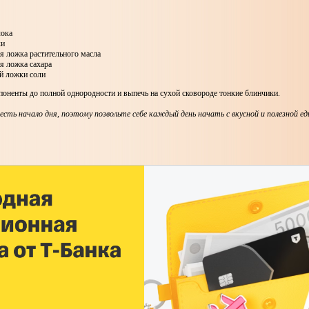
лока
ки
ая ложка растительного масла
ая ложка сахара
ой ложки соли
оненты до полной однородности и выпечь на сухой сковороде тонкие блинчики.
 есть начало дня, поэтому позвольте себе каждый день начать с вкусной и полезной е