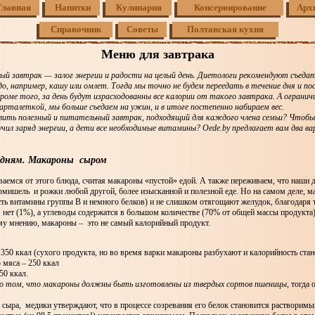
Главная
Напитки
Кулинария
Консервирование
Арх
Справочник
Советы
Полтавская кухня
Меню для завтрака
ный завтрак — залог энергии и радости на целый день. Диетологи рекомендуют съедат
до, например, кашу или омлет. Тогда мы точно не будем переедать в течение дня и п
роме того, за день будут израсходованны все калории от такого завтрака. А огранич
арталеткой, мы больше съедаем на ужин, и в итоге постепенно набираем вес.
ить полезный и питательный завтрак, подходящий для каждого члена семьи? Чтобы
учил заряд энергии, а дети все необходимые витамины? Оede.by предлагает вам два в
удням. Макароны сыром
аемся от этого блюда, считая макароны «пустой» едой. А также переживаем, что наши 
рмишель и рожки любой другой, более изысканной и полезной еде. Но на самом деле, 
сть витамины группы В и немного белков) и не слишком отягощают желудок, благодаря 
, нет (1%), а углеводы содержатся в большом количестве (70% от общей массы продукта
му мнению, макароны – это не самый калорийный продукт.
 350 ккал (сухого продукта, но во время варки макароны разбухают и калорийность ста
 мяса – 250 ккал
50 ккал.
 о том, что макароны должны быть изготовлены из твердых сортов пшеницы,
тогда о
я сыра, медики утверждают, что в процессе созревания его белок становится растворим