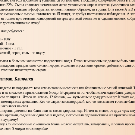
остью (на 98,5 процентов!) усваивается организмом. Поскольку содержание белка в это
енно 22%. Сыры являются источником легко усвояемого жира и лактозы (молочного сах
личество кальция и фосфора, витаминов, главным образом, из группы В, а также A и D 
ое «макароны с сыром» готовятся за 15 минут, не требуя постоянного наблюдения. А это
не только приготовить полноценный завтрак для всей семьи, но и сделать макияж, собра
же уделить внимание мужу!
м потребуются:
 - 100г
й - 1 ст.л.
вочное - 1 ст.л.
атный, перец, соль - по вкусу
вают в большом количестве подсоленной воды. Готовые макароны не должны быть сл
 макароны приправляют солью, перцем, молотым мускатным орехом, добавляют сливоч
а стол посыпают тертым сыром.
автрак. Блинчики
неделю не порадовать всю семью тонкими солнечными блинчиками с разной начинкой. Т
е и не сложное в приготовлении блюдо. В среднем на то, чтобы испечь один блин, уход
т его толщины. Итого на семью, 12 блинов, — чуть меньше двадцати минут. К тому же
и помощи всех домашних. Кто-то следит за сковородкой, кто-то намазывает готовые бл
 накрывает на стол.
и зрения диетологии, блинчики не самая здоровая еда. И, тем не менее, от двух-трех шт
и орехами, съеденных один раз в неделю, с огромным удовольствием и в приятной ком
 к худшему!
тку. Приготовленные с начинкой блины можно остудить, заморозить, а потом прост
ечение 5 минут на сковородке.