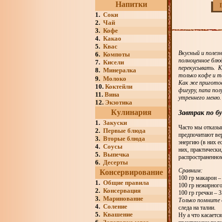
Напитки
1.
Соки
2.
Чай
3.
Кофе
4.
Какао
5.
Квас
Вкусный и полез
6.
Компоты
полноценное блю
7.
Кисели
перекусывать. К
8.
Минералка
только кофе и т
9.
Молоко
Как же приготов
10.
Коктейли
фигуру, папа пол
11.
Вина
утреннего меню.
12.
Экзотика
Кулинария
Завтрак по б
1.
Закуски
Часто мы отказыв
2.
Первые блюда
предпочитают ве
3.
Вторые блюда
энергию (в них е
4.
Соусы
них, практически
5.
Выпечка
распространенно
6.
Десерты
Сравним:
Консервирование
100 гр макарон –
1.
Общие правила
100 гр нежирного
2.
Консервация
100 гр гречки – 3
3.
Маринование
Только помните
4.
Соление
следа на талии.
5.
Квашение
Ну а что касаетс