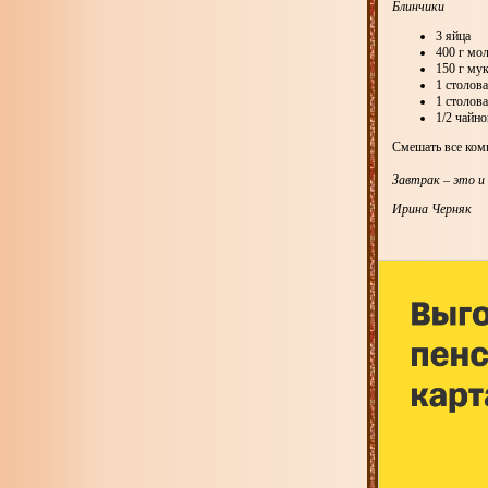
Блинчики
3 яйца
400 г мо
150 г му
1 столов
1 столов
1/2 чайн
Смешать все комп
З
автрак – это и
Ирина Черняк