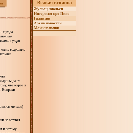
Всякая всячина
ив
Жульен, жюльен
Интересно про Пиво
Галантин
Архив новостей
Мои кнопочки
ь с утра
остоянно
иваясь с утра
 мама сохранила
арианта
дети
макароны дают
тому, что жиров в
). Вопреки
новится меньше)
ни не оставят
ым и потому