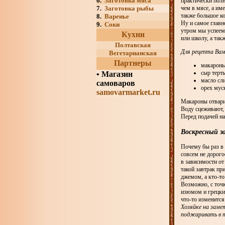
6.
Заготовка мяса
практически полн
7.
Заготовка рыбы
чем в мясе, а им
также большое ко
8.
Варенье
Ну и самое главн
9.
Соки
утром мы успеем 
Кухни
или школу, а так
Полтавская
Для рецепта Ва
Вегетарианская
Партнеры
макароны
сыр терты
•
Магазин
масло сли
самоваров
орех муск
samovarmarket.ru
Макароны отвари
Воду сцеживают,
Перед подачей н
Воскресный з
Почему бы раз в 
совсем не дорого
в зависимости о
такой завтрак пр
джемом, а кто-то
Возможно, с точк
изюмом и грецким
что-то изменится
Хозяйке на заме
поджаривать в т