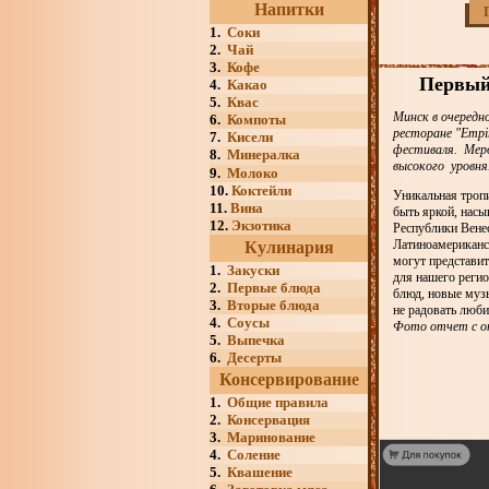
Напитки
1.
Соки
2.
Чай
3.
Кофе
Первый
4.
Какао
5.
Квас
Минск в очередн
6.
Компоты
ресторане "Empi
7.
Кисели
фестиваля. Мер
8.
Минералка
высокого уровня
9.
Молоко
10.
Коктейли
Уникальная троп
11.
Вина
быть яркой, нас
12.
Экзотика
Республики Вене
Латиноамериканск
Кулинария
могут представит
1.
Закуски
для нашего реги
2.
Первые блюда
блюд, новые муз
3.
Вторые блюда
не радовать люб
4.
Соусы
Фото отчет с о
5.
Выпечка
6.
Десерты
Консервирование
1.
Общие правила
2.
Консервация
3.
Маринование
4.
Соление
5.
Квашение