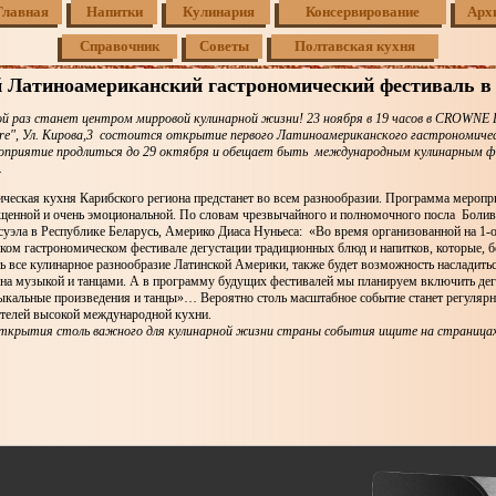
Главная
Напитки
Кулинария
Консервирование
Арх
Справочник
Советы
Полтавская кухня
 Латиноамериканский гастрономический фестиваль в
ой раз станет центром мирровой кулинарной жизни! 23 ноября в 19 часов в CROWNE
re", Ул. Кирова,3 состоится открытие первого Латиноамериканского гастрономиче
оприятие продлиться до 29 октября и обещает быть международным кулинарным ф
.
ическая кухня Карибского региона предстанет во всем разнообразии. Программа меропр
ыщенной и очень эмоциональной. По словам чрезвычайного и полномочного посла Болив
суэла в Республике Беларусь, Америко Диаса Нуньеса: «Во время организованной на 1-
ом гастрономическом фестивале дегустации традиционных блюд и напитков, которые, б
ь все кулинарное разнообразие Латинской Америки, также будет возможность насладить
она музыкой и танцами. А в программу будущих фестивалей мы планируем включить де
ыкальные произведения и танцы»… Вероятно столь масштабное событие станет регулярн
ителей высокой международной кухни.
ткрытия столь важного для кулинарной жизни страны события ищите на страницах 