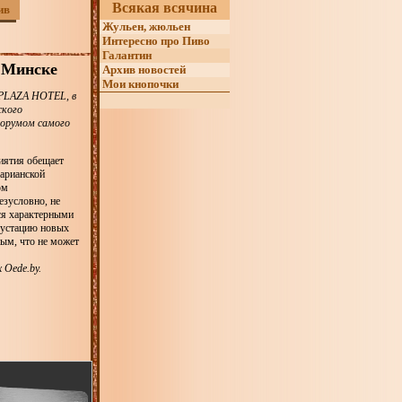
Всякая всячина
ив
Жульен, жюльен
Интересно про Пиво
Галантин
 Минске
Архив новостей
Мои кнопочки
 PLAZA HOTEL, в
ского
орумом самого
иятия обещает
арианской
ом
езусловно, не
ся характерными
густацию новых
ым, что не может
Oede.by.