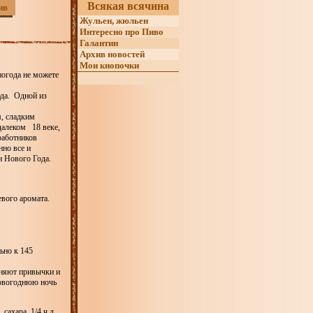
Всякая всячина
ив
Жульен, жюльен
Интересно про Пиво
Галантин
Архив новостей
Мои кнопочки
погода не можете
юда. Одной из
, сладким
 далеком 18 веке,
работников
нно все и
ун Нового Года.
евого аромата.
ьно к 145
еняют привычки и
 Новогоднюю ночь
сахара, 1/4 ч.л.