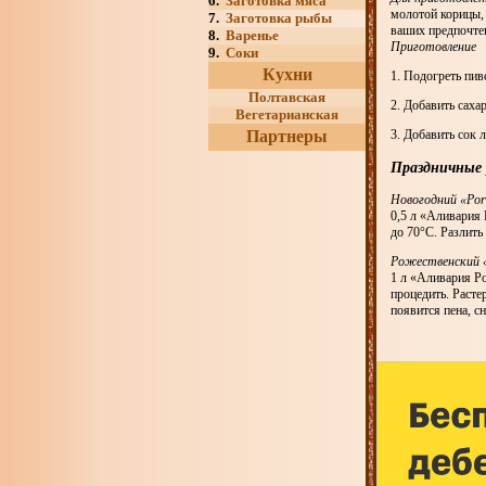
6.
Заготовка мяса
молотой корицы, 
7.
Заготовка рыбы
ваших предпочте
8.
Варенье
Приготовление
9.
Соки
Кухни
1. Подогреть пив
Полтавская
2. Добавить саха
Вегетарианская
Партнеры
3. Добавить сок 
Праздничные
Новогодний «Por
0,5 л «Аливария 
до 70°С. Разлить
Рожественский «
1 л «Аливария Po
процедить. Расте
появится пена, с