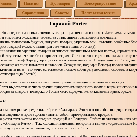
Главная
Напитки
Кулинария
Консервирование
Арх
Справочник
Советы
Полтавская кухня
Горячий Porter
о Новогодние праздники и зимние месяцы – практически синонимы. Даже самая унылая 
ты счастливого ожидания торжества с присущими традициями и обычаями.
риятно планировать будущее, покупать подарки, украшать дом, готовить особенные бл
их традиций можно считать приготовление зимнего Porter(а).
енный зимний сорт пива, который отличается насыщенным темным цветом, карамельным
ой тягучестью, что особенно привлекает дам. История этого сорта пива началась еще в
 пивовар Ральф Харвурд придумал его как заменитель эля. Предназначался Porter для 
поскольку он очень питателен и калориен. Сегодня же, под чары Porter(а) попали соверше
ктейлей из него - это нечто естественное и самом собой разумеющееся, особенно в кан
стно три вида Porter(а):
ый отличает солодовый аромат с некоторыми шоколадными оттенками во вкусе.
Porter выделяется из числа прочих присутствием жаренного запаха и выраженного хмел
олодовая сладость имперского Porterа часто содержит нотки карамели, ириса, орехов.
уси
елорусском рынке представляет бренд «Аливария». Этот сорт пива был выпущен специал
 пивоваренного производства и являет собой пример элитного продукта.
же успел стать частью новогодних традиций и в Беларуси. Любители глинтвейна и эля м
и с «Аливария Porter». Так, холодными зимними вечерами, а так же в торжественную
ло и душу ароматным напитком, в основе которого Porter.
ия одной порции горячего Porter(а) потребуется:
200мл. пива «Аливария Porter», 1 ч.л. 