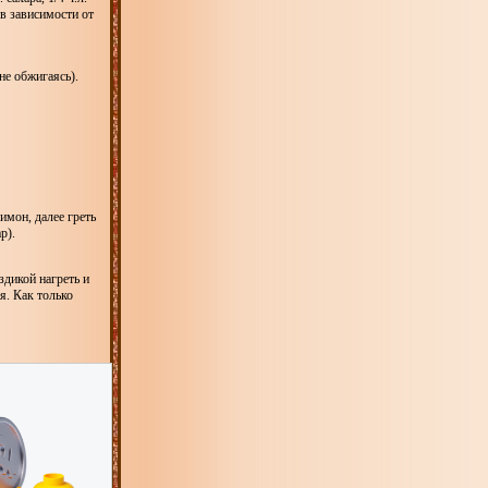
 в зависимости от
не обжигаясь).
имон, далее греть
р).
здикой нагреть и
я. Как только