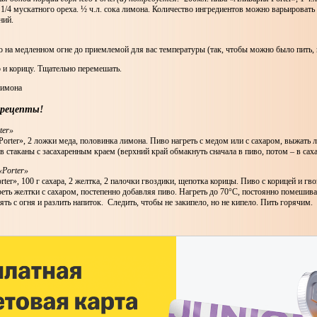
1/4 мускатного ореха. ½ ч.л. сока лимона. Количество ингредиентов можно варьировать
ний.
о на медленном огне до приемлемой для вас температуры (так, чтобы можно было пить, 
р и корицу. Тщательно перемешать.
лимона
 рецепты!
ter»
Porter», 2 ложки меда, половинка лимона. Пиво нагреть с медом или с сахаром, выжать л
 в стаканы с засахаренным краем (верхний край обмакнуть сначала в пиво, потом – в саха
Porter»
rter», 100 г сахара, 2 желтка, 2 палочки гвоздики, щепотка корицы. Пиво с корицей и гво
реть желтки с сахаром, постепенно добавляя пиво. Нагреть до 70°С, постоянно помешива
нять с огня и разлить напиток. Следить, чтобы не закипело, но не кипело. Пить горячим.