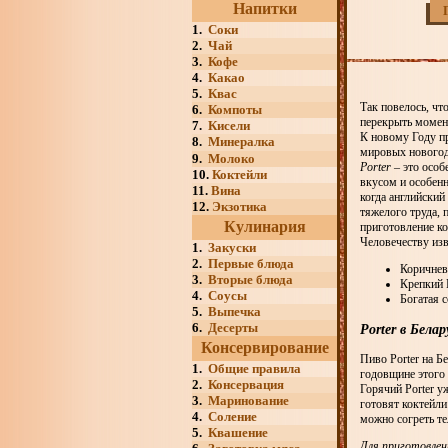
Напитки
1.
Соки
2.
Чай
3.
Кофе
4.
Какао
5.
Квас
Так повелось, чт
6.
Компоты
перекрыть момен
7.
Кисели
К новому Году п
8.
Минералка
мировых новогодн
9.
Молоко
Porter
– это особ
10.
Коктейли
вкусом и особенн
11.
Вина
когда английский
12.
Экзотика
тяжелого труда, 
Кулинария
приготовление ко
Человечеству изве
1.
Закуски
2.
Первые блюда
Коричнев
3.
Вторые блюда
Крепкий 
4.
Соусы
Богатая с
5.
Выпечка
6.
Десерты
Porter в Белар
Консервирование
Пиво Porter на Б
1.
Общие правила
годовщине этого
2.
Консервация
Горячий Porter у
3.
Маринование
готовят коктейл
4.
Соление
можно согреть те
5.
Квашение
Для приготовлен