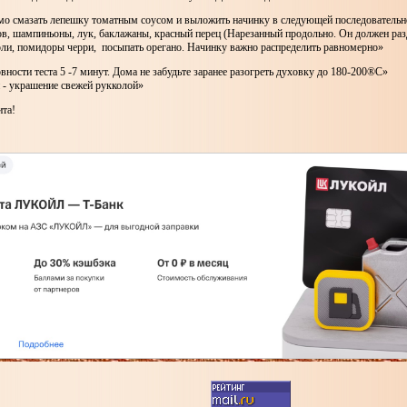
мо смазать лепешку томатным соусом и выложить начинку в следующей последовательн
в, шампиньоны, лук, баклажаны, красный перец (Нарезанный продольно. Он должен раз
оли, помидоры черри, посыпать орегано. Начинку важно распределить равномерно»
овности теста 5 -7 минут. Дома не забудьте заранее разогреть духовку до 180-200®С»
 - украшение свежей рукколой»
ита!