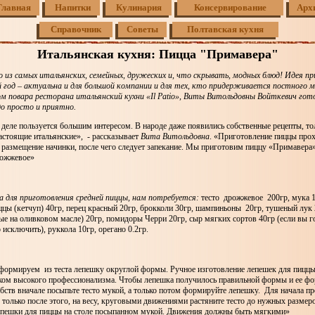
Главная
Напитки
Кулинария
Консервирование
Арх
Справочник
Советы
Полтавская кухня
Итальянская кухня: Пицца "Примавера"
о из самых итальянских, семейных, дружеских и, что скрывать, модных блюд! Идея п
 год – актуальна и для большой компании и для тех, кто придерживается постного м
м повара ресторана итальянский кухни
«Il Patio», Виты Витольдовны Войткевич
гот
до просто и приятно.
деле пользуется большим интересом. В народе даже появились собственные рецепты, то
стоящие итальянские», - рассказывает
Вита Витольдовна
. «Приготовление пиццы прохо
и размещение начинки, после чего следует запекание. Мы приготовим пиццу «Примавера»
рожжевое»
а для приготовления средней пиццы, нам потребуется:
тесто дрожжевое 200гр, мука 1
цы (кетчуп) 40гр, перец красный 20гр, брокколи 30гр, шампиньоны 20гр, тушеный лук
е на оливковом масле) 20гр, помидоры Черри 20гр, сыр мягких сортов 40гр (если вы г
исключить), руккола 10гр, орегано 0.2гр.
сформируем из теста лепешку округлой формы. Ручное изготовление лепешек для пиццы
аком высокого профессионализма. Чтобы лепешка получилось правильной формы и ее ф
бств вначале посыпьте тесто мукой, а только потом формируйте лепешку. Для начала пр
только после этого, на весу, круговыми движениями растяните тесто до нужных разме
пешки для пиццы на столе посыпанном мукой. Движения должны быть мягкими»