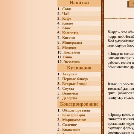
Напитки
1.
Соки
2.
Чай
3.
Кофе
4.
Какао
5.
Квас
Пицца – это одн
6.
Компоты
пиццы под Новый
7.
Кисели
Под руководство
8.
Минералка
легендарное блю
9.
Молоко
10.
Коктейли
«Пицца на самом 
11.
Вина
напоминающие на
12.
Экзотика
работа с тестом 
обыкновенное д
Кулинария
1.
Закуски
2.
Первые блюда
3.
Вторые блюда
Итак, из расчет
4.
Соусы
томатный для пиц
5.
Выпечка
гриль (обжаренны
пиццу сыр можно 
6.
Десерты
Консервирование
1.
Общие правила
«Прежде всего, 
2.
Консервация
считается призн
3.
Маринование
доставляло неудо
4.
Соление
округлую форму, 
5.
Квашение
формирование ле