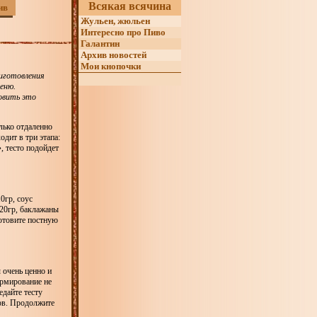
Всякая всячина
ив
Жульен, жюльен
Интересно про Пиво
Галантин
Архив новостей
Мои кнопочки
риготовления
еню.
овить это
лько отдаленно
дит в три этапа:
, тесто подойдет
0гр, соус
 20гр, баклажаны
отовите постную
 очень ценно и
ормирование не
едайте тесту
ров. Продолжите