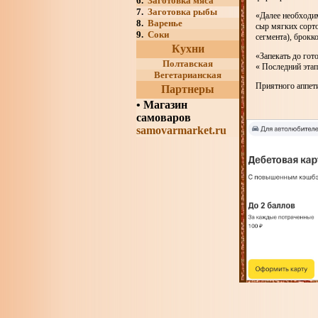
6.
Заготовка мяса
7.
Заготовка рыбы
«Далее необходи
8.
Варенье
сыр мягких сорто
9.
Соки
сегмента), брокк
Кухни
«Запекать до гот
Полтавская
« Последний этап
Вегетарианская
Приятного аппет
Партнеры
•
Магазин
самоваров
samovarmarket.ru