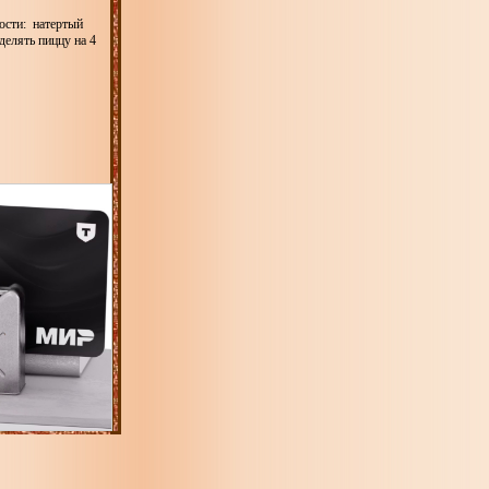
ости: натертый
делять пиццу на 4