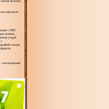
 отелей по всему
есть ещё места
рынке с 2001
щих путевок,
льских усадеб
 о
лидэйбай» входят
dazala.by
а - эксклюзивный