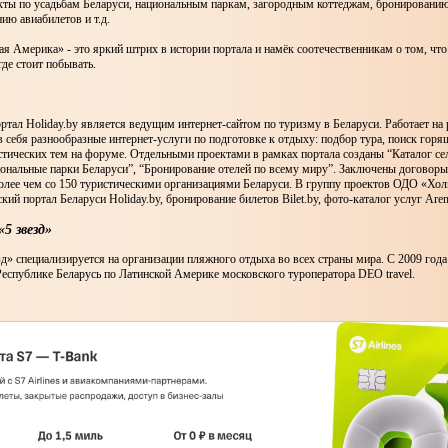
кты по усадьбам Беларуси, национальным паркам, загородным коттеджам, бронированию
ию авиабилетов и т.д.
я Америка» - это яркий штрих в истории портала и намёк соотечественникам о том, что 
где стоит побывать.
ртал Holiday.by является ведущим интернет-сайтом по туризму в Беларуси. Работает на 
в себя разнообразные интернет-услуги по подготовке к отдыху: подбор тура, поиск горя
тических тем на форуме. Отдельными проектами в рамках портала созданы “Каталог се
иональные парки Беларуси”, “Бронирование отелей по всему миру”. Заключены договоры
более чем со 150 туристическими организациями Беларуси. В группу проектов ОДО «Хо
ский портал Беларуси Holiday.by, бронирование билетов Bilet.by, фото-каталог услуг Aren
5 звезд»
д» специализируется на организации пляжного отдыха во всех страны мира. С 2009 год
Республике Беларусь по Латинской Америке московского туроператора DEO travel.