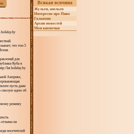
Всякая всячина
ив
Жульен, жюльен
Интересно про Пиво
Галантин
Архив новостей
Мои кнопочки
holiday.by
ествий.
зывает, что топ-5
Чехия.
правлений для
публики Куба в
://lat.holiday.by
ьной Америке,
исчерпывающая
ьтате пусть даже
ю смелую идею об
зовому режиму
жность
ь отзывы на
реди посетителей