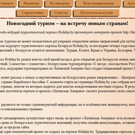
Главная
Напитки
Кулинария
Консервирование
Арх
Справочник
Советы
Полтавская кухня
Новогодний туризм – на встречу новым странам!
года ведущий туристический портал Holiday.by презентует интернет-проект http://lat.
ок туризма не может похвастаться регулярным открытием новых направлений для путеш
сов ведущего туристического портала Беларуси Holiday.by за последние четыре года пока
влений у белорусов остается неизменным: Турция, Египет, Крым и Украина, Болгария, 
тал Holiday.by решил внести свой яркий вклад в дело открытия для белорусов новых на
твий. Совместно с совместно с белорусским туроператором «5 звезд», посольством Рес
усь, ведущими туроператорами по Латинской Америке был создан специальный проект http
 лежит рассказ о новых и перспективных на белорусском рынке направлениях – Централ
транах Карибского бассейна. С момента старта на страницах Holiday.by уже собрана 
странах, многие из которых видятся для многих вожделенными местами отдыха. В резул
онно посетитель портала и проекта «Латинская Америка» сможет реализовать свою саму
уделяется не только страноведческой информации, но и особенностям авиаперелета, ви
 и описываемыми странами.
ит запланировать путешествие через океан, на проекте «Латинская Америка» есть возмо
 цены от белорусских туристических компаний, получить онлайн-консультацию, оставит
я за пределы сайта.
 ещё один тематический проект по отдыху на портале Holiday.by. Традиционным спросом с