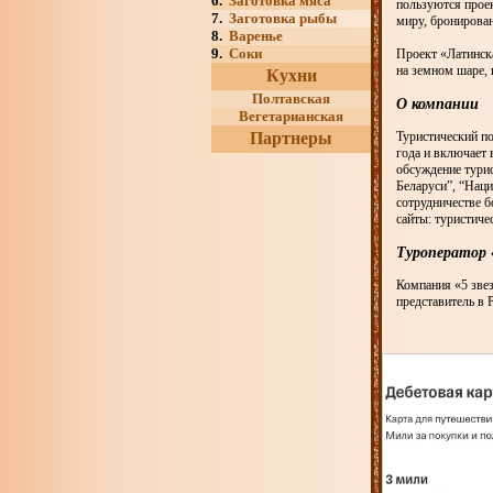
6.
Заготовка мяса
пользуются прое
7.
Заготовка рыбы
миру, бронирован
8.
Варенье
9.
Соки
Проект «Латинска
на земном шаре, 
Кухни
Полтавская
О компании
Вегетарианская
Партнеры
Туристический по
года и включает 
обсуждение турис
Беларуси”, “Нац
сотрудничестве 
сайты: туристиче
Туроператор «
Компания «5 звез
представитель в 