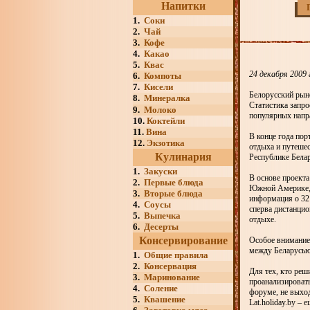
Напитки
1.
Соки
2.
Чай
3.
Кофе
4.
Какао
5.
Квас
24 декабря 2009 
6.
Компоты
7.
Кисели
Белорусский рын
8.
Минералка
Статистика запро
9.
Молоко
популярных напра
10.
Коктейли
11.
Вина
В конце года пор
12.
Экзотика
отдыха и путешес
Кулинария
Республике Белар
1.
Закуски
В основе проекта
2.
Первые блюда
Южной Америке, с
3.
Вторые блюда
информация о 32 
4.
Соусы
сперва дистанци
5.
Выпечка
отдыхе.
6.
Десерты
Консервирование
Особое внимание 
между Беларусью
1.
Общие правила
2.
Консервация
Для тех, кто реш
3.
Маринование
проанализировать
4.
Соление
форуме, не выход
5.
Квашение
Lat.holiday.by –