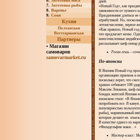
6.
Заготовка мяса
дней.
7.
Заготовка рыбы
«Новый Год», как праздни
8.
Варенье
зависимости от лунного 
9.
Соки
Празднование длиться не
атрибутикой. Но, посколь
Кухни
летоисчисление, первое я
Полтавская
«Как правило, Новый год 
Вегетарианская
что предлагает меню. Одн
Партнеры
многочисленные индийские
рассказывает шеф-повар 
•
Магазин
самоваров
Роган гешь – соч
samovarmarket.ru
По-японски
В Японии Новый год празд
организацию приемов и п
поскольку верят, что сме
храмах отбивают 108 удар
Максим Левашов, шеф-пов
блюдах жителей Японии и
японском стиле: «В Япон
попробовать все. В канун
популярностью пользуютс
рыбы), маринованный имби
которые делают их изыск
В качестве одного из вар
«Филадельфия маки…»
Мастер-класс: М