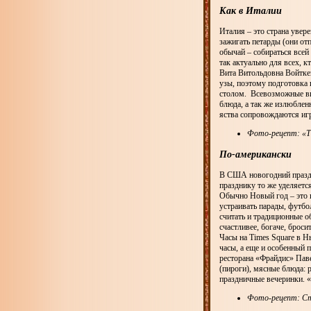
Как в Италии
Италия – это страна увер
зажигать петарды (они от
обычай – собираться всей
так актуально для всех, к
Вита Витольдовна Войткев
узы, поэтому подготовка 
столом. Всевозможные вид
блюда, а так же излюблен
яства сопровождаются иг
Фото-рецепт: «Т
По-американски
В США новогодний праздн
празднику то же уделяетс
Обычно Новый год – это п
устраивать парады, футб
считать и традиционные 
счастливее, богаче, бросит
Часы на Times Square в 
часы, а еще и особенный 
ресторана «Фрайдис» Пав
(пироги), мясные блюда: 
праздничные вечеринки. «
Фото-рецепт: Ст