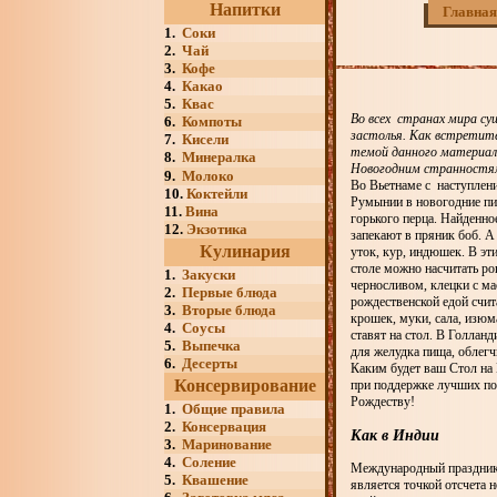
Напитки
Главная
1.
Соки
2.
Чай
3.
Кофе
4.
Какао
5.
Квас
Во всех странах мира су
6.
Компоты
застолья. Как встретите
7.
Кисели
темой данного материал
8.
Минералка
Новогодним странностя
9.
Молоко
Во Вьетнаме с наступлени
10.
Коктейли
Румынии в новогодние пи
11.
Вина
горького перца. Найденно
12.
Экзотика
запекают в пряник боб. А
Кулинария
уток, кур, индюшек. В эти
столе можно насчитать ро
1.
Закуски
черносливом, клецки с ма
2.
Первые блюда
рождественской едой счи
3.
Вторые блюда
крошек, муки, сала, изю
4.
Соусы
ставят на стол. В Голлан
5.
Выпечка
для желудка пища, облег
6.
Десерты
Каким будет ваш Стол на 
Консервирование
при поддержке лучших пов
Рождеству!
1.
Общие правила
2.
Консервация
Как в Индии
3.
Маринование
4.
Соление
Международный праздник п
5.
Квашение
является точкой отсчета 