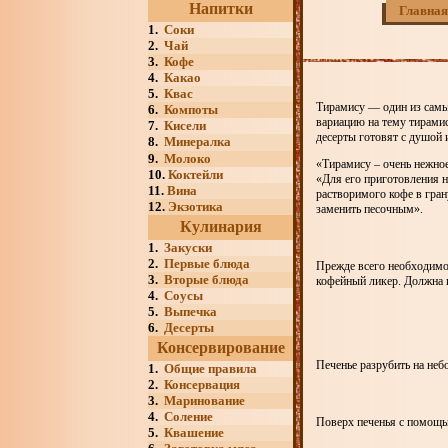
Напитки
Главная
1.
Соки
2.
Чай
3.
Кофе
4.
Какао
5.
Квас
Тирамису — один из самы
6.
Компоты
вариацию на тему тирами
7.
Кисели
десерты готовят с душой 
8.
Минералка
9.
Молоко
«Тирамису – очень нежное
10.
Коктейли
«Для его приготовления н
11.
Вина
растворимого кофе в гран
12.
Экзотика
заменить песочным».
Кулинария
1.
Закуски
2.
Первые блюда
Прежде всего необходимо 
3.
Вторые блюда
кофейный ликер. Должна 
4.
Соусы
5.
Выпечка
6.
Десерты
Консервирование
Печенье разрубить на неб
1.
Общие правила
2.
Консервация
3.
Маринование
4.
Соление
Поверх печенья с помощь
5.
Квашение