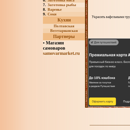
6.
Заготовка мяса
7.
Заготовка рыбы
8.
Варенье
9.
Соки
Украсить вафельными тру
Кухни
Полтавская
Вегетарианская
Партнеры
•
Магазин
самоваров
samovarmarket.ru