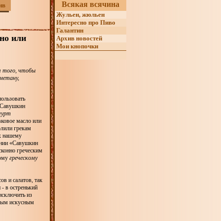
Всякая всячина
ив
Жульен, жюльен
Интересно про Пиво
Галантин
но или
Архив новостей
Мои кнопочки
я того, чтобы
метану,
пользовать
 «Савушкин
гурт
вковое масло или
олили грекам
ых нашему
пании «Савушкин
сконно греческим
ному
греческому
в и салатов, так
 - в остренький
исключить из
амым искусным