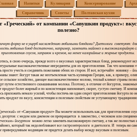
Главная
Напитки
Кулинария
Консервирование
Арх
Справочник
Советы
Полтавская кухня
т «Греческий» от компании «Савушкин продукт»: вкус
полезно?
личную форму не в ущерб наслаждению любимыми блюдами? Диетологи советуют: дл
ность любимых блюд достаточно, например, заменить майонез и высококалорийную с
я приготовления соусов, заправок и кремов, на менее калорийные и жирные продукты.
отясь, в свою очередь, прежде всего о вкусовых характеристиках блюд, рекомендуют ис
атуральные высококачественные ингредиенты для их приготовления. Так что компании
ь просто учесть и соединить пожелания обеих из сторон. И вот, встречайте новинку –
йо
аны знают: йогурт такая же неотъемлемая часть кулинарии Греции, как, к примеру, оли
ое сельское хозяйство, дающее высококачественное молоко, теплый климат страны позв
рт путем естественного сквашивания молока. Поэтому, в отличие от йогуртов, знаком
т продукт более жирный и по консистенции напоминает, скорее, густую сметану. И ком
ь приложить немало усилий, чтобы постичь ни один секрет приготовления йогурта по и
чить продукт по вкусу, консистенции и полезным свойствам не уступающему традицион
Греческий»
от «Савушкин продукт» Вы можете использовать как для приготовления соусо
 десертов: с медом или джемом он превращается в лакомство, с чесноком или специями
еческим» йогуртом
можно легко заменить высокожирную сметану, а так же полностью 
айонез, который так недолюбливают все гастроэнтерологи и диетологи. И теперь ни с
же привередливым модницам не придется делать выбор между вкусным и полезным.