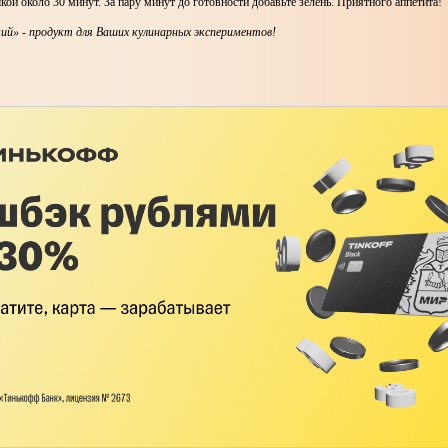
ой около 30 минут. За пару минут до готовности добавьте зелень. Приятного аппетита!
ий» - продукт для Ваших кулинарных экспериментов!