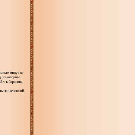
тавьте минут на
, из которого
йте к баранине,
ть его лепешкой,