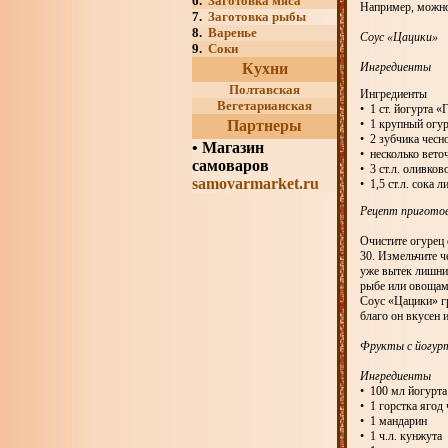
6.
Заготовка мяса
Например, можно
7.
Заготовка рыбы
8.
Варенье
Соус «Цацики»
9.
Соки
Кухни
Ингредиенты
Полтавская
Ингредиенты
Вегетарианская
• 1 ст. йогурта «
Партнеры
• 1 крупный огу
• 2 зубчика чесн
•
Магазин
• несколько вето
самоваров
• 3 ст.л. оливков
samovarmarket.ru
• 1,5 ст.л. сока 
Рецепт пригото
Очистите огурец 
30. Измельчите ч
уже вытек лишний
рыбе или овощам
Соус «Цацики» гр
благо он вкусен и
Фрукты с йогур
Ингредиенты
• 100 мл йогурта
• 1 горстка ягод
• 1 мандарин
• 1 ч.л. кунжута