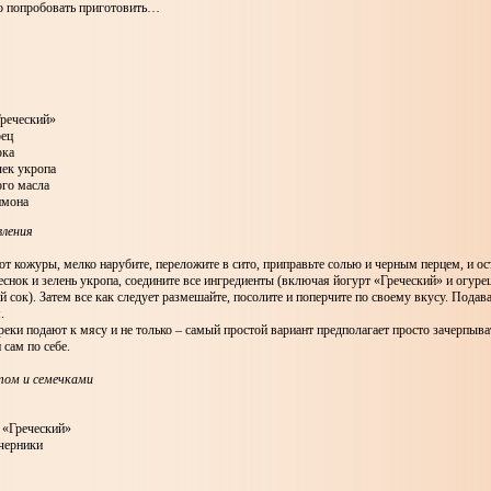
 попробовать приготовить…
Греческий»
рец
ока
чек укропа
ого масла
лимона
вления
от кожуры, мелко нарубите, переложите в сито, приправьте солью и черным перцем, и ос
еснок и зелень укропа, соедините все ингредиенты (включая йогурт «Греческий» и огурец
 сок). Затем все как следует размешайте, посолите и поперчите по своему вкусу. Подава
.
еки подают к мясу и не только – самый простой вариант предполагает просто зачерпыва
 сам по себе.
том и семечками
 «Греческий»
 черники