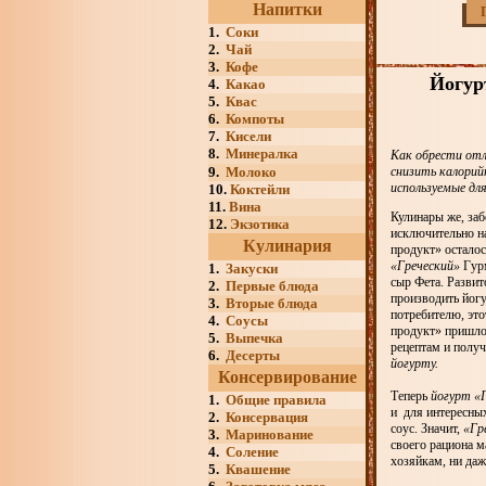
Напитки
1.
Соки
2.
Чай
3.
Кофе
Йогур
4.
Какао
5.
Квас
6.
Компоты
7.
Кисели
8.
Минералка
Как обрести от
9.
Молоко
снизить калорий
используемые дл
10.
Коктейли
11.
Вина
Кулинары же, заб
12.
Экзотика
исключительно н
Кулинария
продукт» осталос
«Греческий»
Гурм
1.
Закуски
сыр Фета. Развит
2.
Первые блюда
производить йогу
3.
Вторые блюда
потребителю, это
4.
Соусы
продукт» пришлос
5.
Выпечка
рецептам и полу
6.
Десерты
йогурту.
Консервирование
Теперь
йогурт «
1.
Общие правила
и для интересных
2.
Консервация
соус. Значит,
«Гр
3.
Маринование
своего рациона м
4.
Соление
хозяйкам, ни да
5.
Квашение