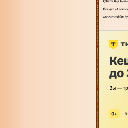
тушите под крышк
Йогурт «Греческ
www.savushkin.by