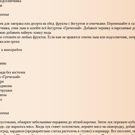
 подсолнечника
на
вления
ея для завтрака или десерта на обед: фрукты с йогуртом и семечками. Перемешайте в са
чника, семя льна и залейте всё йогуртом «Греческий». Добавьте чернику и нарезанные д
жно добавить чайную ложку меда.
о готовить из любых фруктов. Если вам не нравятся семена льна или подсолнечник, по
ки или орехи.
 и виноградом
нины
рада без косточек
а «Греческий»
дра
ардамона
петрушки
кинзы
ло
вления
русочками, обжарьте небольшими порциями до лёгкой корочки. Затем лук порежьте куб
оде, где жарилось мясо. Когда лук станет золотистым, верните мясо на сковородку, добав
оград, кардамон (предварительно слегка растолочь в ступке) и кориандр. Все посолите, п