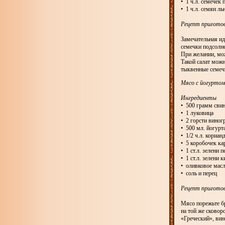
• 1 ч.л. семечек
• 1 ч.л. семян ль
Рецепт пригото
Замечательная ид
семечки подсолне
При желании, мо
Такой салат можн
тыквенные семеч
Мясо с йогуртом
Ингредиенты
• 500 грамм сви
• 1 луковица
• 2 горсти виног
• 500 мл. йогурт
• 1/2 ч.л. кориан
• 5 коробочек к
• 1 ст.л. зелени 
• 1 ст.л. зелени 
• оливковое мас
• соль и перец
Рецепт пригото
Мясо порежьте б
на той же сковор
«Греческий», вин