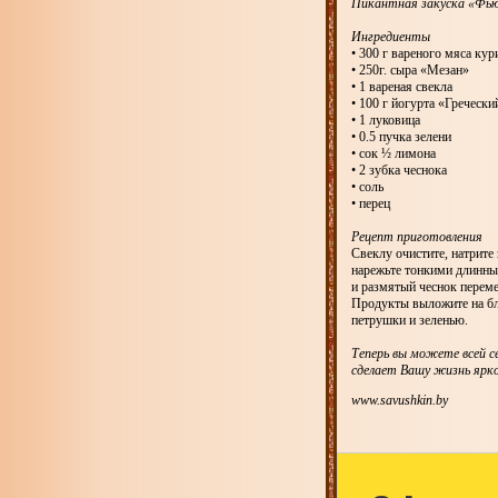
Пикантная закуска «Фь
Ингредиенты
• 300 г вареного мяса ку
• 250г. сыра «Мезан»
• 1 вареная свекла
• 100 г йогурта «Гречески
• 1 луковица
• 0.5 пучка зелени
• сок ½ лимона
• 2 зубка чеснока
• соль
• перец
Рецепт приготовления
Свеклу очистите, натрите
нарежьте тонкими длинны
и размятый чеснок переме
Продукты выложите на блю
петрушки и зеленью.
Теперь вы можете всей с
сделает Вашу жизнь ярк
www.savushkin.by