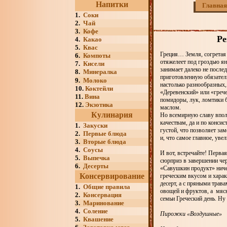
Напитки
Главная
1.
Соки
2.
Чай
3.
Кофе
Ре
4.
Какао
5.
Квас
Греция… Земля, согретая 
6.
Компоты
отяжелеет под гроздью ян
7.
Кисели
занимает далеко не после
8.
Минералка
приготовленную обязатель
9.
Молоко
настолько разнообразных,
10.
Коктейли
«Деревенский» или «грече
11.
Вина
помидоры, лук, ломтики 
12.
Экзотика
маслом.
Кулинария
Но всемирную славу впол
качествам, да и по консис
1.
Закуски
густой, что позволяет зам
2.
Первые блюда
и, что самое главное, ув
3.
Вторые блюда
4.
Соусы
И вот, встречайте! Перва
5.
Выпечка
сюрприз в завершении че
6.
Десерты
«Савушкин продукт» ниче
Консервирование
греческим вкусом и хара
десерт, а с пряными трав
1.
Общие правила
овощей и фруктов, а мяс
2.
Консервация
семьи Греческий день. Ну
3.
Маринование
4.
Соление
Пирожки «Воздушные»
5.
Квашение