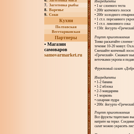
6.
Заготовка мяса
Ингредиенты
7.
Заготовка рыбы
• 1 кг слоеного теста
8.
Варенье
• 200г копченого лосося
9.
Соки
• 200г холодного отварно
• 1 ст.л. порезанного укро
Кухни
• 1 ст.л. лимонного сока
Полтавская
• 150г. йогурта «Гречески
Вегетарианская
Партнеры
Рецепт приготовления
Тонко раскатайте слоеное
•
Магазин
течение 10-20 минут. Охл
самоваров
Смешайте копченый лосос
samovarmarket.ru
«Греческий». Смажьте вып
веточками укропа и подава
Фруктовый салат «Добр
Ингредиенты
• 1-2 банана
• 1-2 яблока
• 2-3 мандарина
• 1 морковь
• сахарная пудра
• 200г. йогурта «Гречески
Рецепт приготовления
Все фрукты тщательно вы
натрите на терке. Соедин
салат можно украсить ли