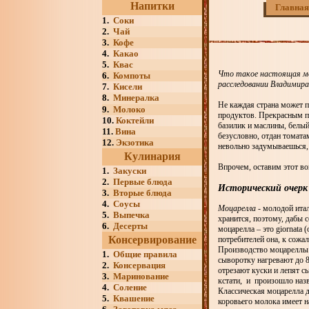
Напитки
Главная
1.
Соки
2.
Чай
3.
Кофе
4.
Какао
5.
Квас
Что такое настоящая моц
6.
Компоты
расследовании Владимира
7.
Кисели
8.
Минералка
Не каждая страна может п
9.
Молоко
продуктов. Прекрасным п
10.
Коктейли
базилик и маслины, белый
11.
Вина
безусловно, отдан томата
12.
Экзотика
невольно задумываешься, 
Кулинария
Впрочем, оставим этот во
1.
Закуски
2.
Первые блюда
Исторический очерк
3.
Вторые блюда
4.
Соусы
Моцарелла
- молодой итал
5.
Выпечка
хранится, поэтому, дабы с
6.
Десерты
моцарелла – это giornata
Консервирование
потребителей она, к сожа
Производство моцареллы 
1.
Общие правила
сыворотку нагревают до 8
2.
Консервация
отрезают куски и лепят с
3.
Маринование
кстати, и произошло назв
4.
Соление
Классическая моцарелла д
5.
Квашение
коровьего молока имеет на