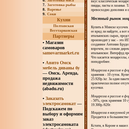
6.
Заготовка мяса
вкус классическая моцарел
7.
Заготовка рыбы
пиццы, пасты и лазаньи. 
8.
Варенье
превосходно дополняя и о
9.
Соки
Местный рынок моц
Кухни
Полтавская
Купить в Минске кусочек 
Вегетарианская
ее вряд ли найдете, а во
Партнеры
итальянских сырах, предс
производит у нас – это И
•
Магазин
созданное Антонио Брудел
самоваров
впрочем, по словам дирек
samovarmarket.ru
итальянское. Витерфуд пр
Что касается моцареллы, 
поподробнее.
•
Авито Омск
мебель диваны бу
Моцарелла в рассоле в ф
— Омск. Аренда,
хранения - 10 суток. Купи
продажа
25.920р./кг. За один пак
недвижимости
практически полное отсут
кусочки.
(abadu.ru)
Моцарелла в рассоле в фо
•
Заказать
- 50%, срок хранения 10 
электросамокат
—
19.300р./620г.
Подскажем по
Моцарелла в вакуумной у
выбору и оформим
Продается в большинстве 
заказ
электросамоката
Кстати, в Короне я нашел