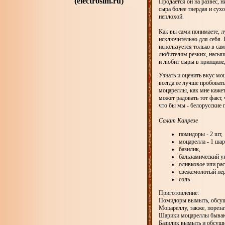
(electrosim.ru)
Продается он на развес, н
сыра более твердая и сух
неплохой.
Как вы сами понимаете, л
исключительно для себя. 
используется только в са
любителям резких, насыще
и любит сыры в принципе, 
Узнать и оценить вкус м
всегда ее лучше пробоват
моцареллы, как мне кажетс
может радовать тот факт,
что бы мы - белорусские 
Салат Капрезе
помидоры - 2 шт,
моцарелла - 1 шар
базилик,
бальзамический ук
оливковое или рас
свежемолотый пер
соль
Приготовление:
Помидоры вымыть, обсуши
Моцареллу, также, пореза
Шарики моцареллы бывают
Базилик вымыть и обсуши