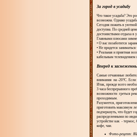
За город в усадьбу
Что такое усадьба? Это р
возможна. Однако усадьба
Сегодня пожить в уютной
доступна. По средней цене
достоинствами отдыха в у
Главными плюсами зимнег
• О вас позаботятся зара
• Не придется заниматься
• Реальная и приятная во
кабельным телевидением и
Вперед к заснежен
Самые отчаянные любители
внимания на -20?С. Если в
Итак, прежде всего необх
3 часа беспрерывного пре
возможности греться реко
проходимым.
Разумеется, приготовлени
приготовить максимум ле
подчеркнуть, что будет г
распределенными по инди
устройстве как - термос, 
кофе, чаи.
Фото-рецепт: Яй