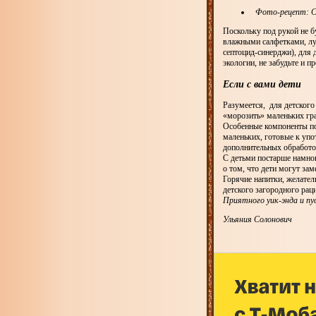
Фото-рецепт: С
Поскольку под рукой не б
влажными салфетками, лу
септоцид-синерджи), для 
экологии, не забудьте и п
Если с вами дети
Разумеется, для детского
«морозить» маленьких гр
Особенные компоненты по
маленьких, готовые к упо
дополнительных обработо
С детьми постарше намног
о том, что дети могут за
Горячие напитки, желател
детского загородного рац
Приятного уик-энда и пу
Ульяния Солонович