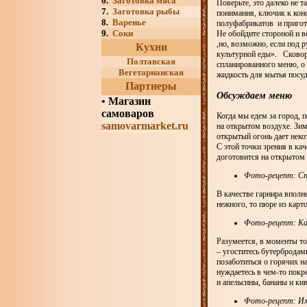
6.
Заготовка мяса
Поверьте, это далеко не т
7.
Заготовка рыбы
понимания, ключик к кон
8.
Варенье
полуфабрикатов и пригот
9.
Соки
Не обойдите стороной и в
,но, возможно, если под 
Кухни
культурной еды». Сковоро
Полтавская
спланированного меню, о
Вегетарианская
жидкость для мытья посу
Партнеры
Обсуждаем меню
•
Магазин
самоваров
Когда мы едем за город, 
samovarmarket.ru
на открытом воздухе. Зим
открытый огонь дает нек
С этой точки зрения в ка
доготовится на открытом 
Фото-рецепт: Ст
В качестве гарнира вполн
нежного, то пюре из карт
Фото-рецепт: Ка
Разумеется, в моменты т
– угоститесь бутербродам
позаботиться о горячих н
нуждаетесь в чем-то покр
и апельсины, бананы и кив
Фото-рецепт: И