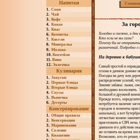
Напитки
Главная
1.
Соки
2.
Чай
3.
Кофе
За гор
4.
Какао
5.
Квас
Холодно и снежно, а дн
6.
Компоты
Кто если не вы сами?
7.
Кисели
Почему бы не отправитьс
8.
Минералка
развлечений. Подробно о
9.
Молоко
10.
Коктейли
На деревню к бабушк
11.
Вина
12.
Экзотика
Самый простой и оправдан
Кулинария
сезона в дачном домике ни
Поездка на дачу или дер
1.
Закуски
распределение усилий, чт
2.
Первые блюда
Зимние забавы: лыжи, снеж
3.
Вторые блюда
необходимо восполнить. 
4.
Соусы
большой и дружной компа
5.
Выпечка
Прежде всего, определите
6.
Десерты
потребуется наличие заго
Консервирование
городом в моменты приго
шашлыка
), а вот бутерб
1.
Общие правила
легкостью можно заменит
2.
Консервация
приготовить в СВЧ печи, т
3.
Маринование
диапазон его действия ока
4.
Соление
же оставить на время пос
5.
Квашение
Возможно, кто-то решит, 