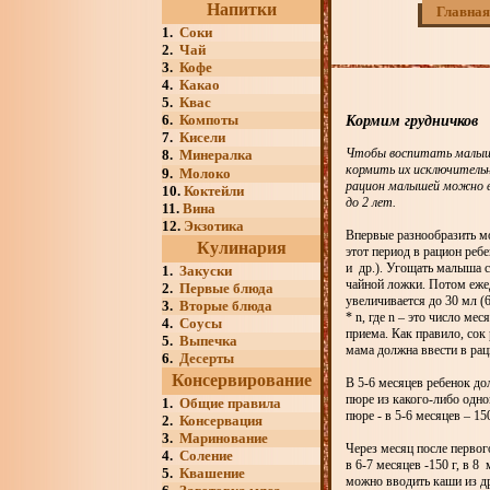
Напитки
Главная
1.
Соки
2.
Чай
3.
Кофе
4.
Какао
5.
Квас
6.
Компоты
Кормим грудничков
7.
Кисели
Чтобы воспитать малыше
8.
Минералка
кормить их исключительн
9.
Молоко
рацион малышей можно в
10.
Коктейли
до 2 лет.
11.
Вина
12.
Экзотика
Впервые разнообразить м
Кулинария
этот период в рацион реб
и др.). Угощать малыша с
1.
Закуски
чайной ложки. Потом ежед
2.
Первые блюда
увеличивается до 30 мл (
3.
Вторые блюда
* n, где n – это число ме
4.
Соусы
приема. Как правило, сок 
5.
Выпечка
мама должна ввести в ра
6.
Десерты
Консервирование
В 5-6 месяцев ребенок д
пюре из какого-либо одно
1.
Общие правила
пюре - в 5-6 месяцев – 150
2.
Консервация
3.
Маринование
Через месяц после перво
4.
Соление
в 6-7 месяцев -150 г, в 8
5.
Квашение
можно вводить каши из др