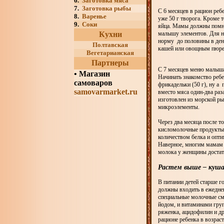
6.
Заготовка мяса
7.
Заготовка рыбы
С 6 месяцев в рацион реб
8.
Варенье
уже 50 г творога. Кроме 
9.
Соки
яйца. Мамы должны помнит
Кухни
малышу элементов. Для на
норму до половины в день
Полтавская
кашей или овощным пюре
Вегетарианская
Партнеры
С 7 месяцев меню малыш
•
Магазин
Начинать знакомство ребе
самоваров
фрикадельки (50 г), ну а 
samovarmarket.ru
вместо мяса один-два раз
изготовлен из морской ры
микроэлементы.
Через два месяца после т
кисломолочные продукты
количеством белка и оп
Наверное, многим мамам б
молока у женщины достат
Растем выше – куша
В питании детей старше 
должны входить в ежеднев
специальные молочные сме
йодом, и витаминами груп
ряженка, ацидофилин и д
рационе ребенка в возрас