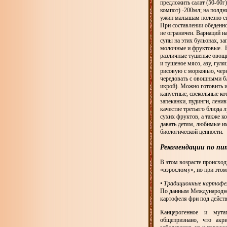
предложить салат (50-60г)
компот) -200мл; на полдни
ужин малышам полезно съ
При составлении обеденно
не ограничен. Вариаций н
супы на этих бульонах, з
молочные и фруктовые. В
различные тушеные овощи 
и тушеное мясо, азу, гул
рисовую с морковью, чер
чередовать с овощными б
икрой). Можно готовить 
капустные, свекольные ко
запеканки, пудинги, ленив
качестве третьего блюда 
сухих фруктов, а также к
давать детям, любимые им
биологической ценности.
Рекомендации по пи
В этом возрасте происход
«взрослому», но при этом
• Традиционные картофе
По данным Международного
картофеля фри под дейст
Канцерогенное и мутаге
общепризнано, что акрил