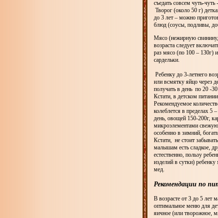
съедать совсем чуть-чуть 
Творог (около 50 г) детка
до 3 лет – можно пригото
блюд (соусы, подливы, доб
Мясо (нежирную свинину, 
возраста следует включат
раз мясо (по 100 – 130г) и
сардельки.
Ребенку до 3-летнего воз
или всмятку яйцо через д
получать в день по 20 -3
Кстати, в детском питани
Рекомендуемое количество 
колеблется в пределах 5 
день, овощей 150-200г, к
микроэлементами свежую з
особенно в зимний, богат
Кстати, не стоит забывать
малышам есть сладкое, др
естественно, пользу ребен
изделий в сутки) ребенку
мед.
Рекомендации по пи
В возрасте от 3 до 5 лет
оптимальное меню для дет
яичное (или творожное, м