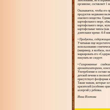
заболевания, но и поража
организме, составляет 1 м
Оказывается, чтобы его п
продуктов медиками включ
опасного вещества. Однако
картофельного пюре, обж
картофельного пюре, муки
картофельные чипсы (как 
длительное время -6-8 ми
• Продукты, содержащие
Учитывая еще недостаточ
использованию генетичес
(например, в колбасы, п
маркировать его «Содерж
покупать не следует.
• Газированные слад
ароматизаторами, конс
Употребление в составе н
детской печени и поспосо
присутствует фосфорная к
Также мамам, которые хот
красителей (особенно ора
аллергий у ребенка.
Инна Изотова