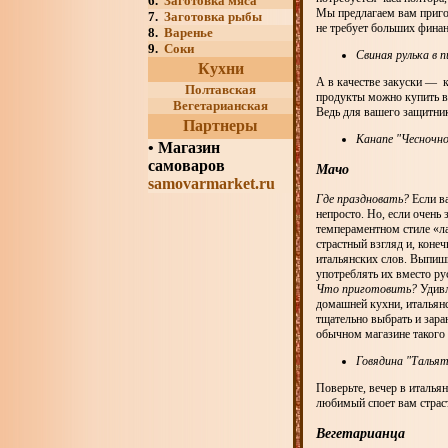
6.
Заготовка мяса
Мы предлагаем вам пригот
7.
Заготовка рыбы
не требует больших финан
8.
Варенье
9.
Соки
Свиная рулька в п
Кухни
А в качестве закуски — к
Полтавская
продукты можно купить в 
Вегетарианская
Ведь для вашего защитник
Партнеры
Канапе "Чесночно
•
Магазин
самоваров
Мачо
samovarmarket.ru
Где праздновать?
Если ва
непросто. Но, если очень
темпераментном стиле «ла
страстный взгляд и, коне
итальянских слов. Выпиши
употреблять их вместо ру
Что приготовить?
Удивл
домашней кухни, итальянс
тщательно выбрать и зара
обычном магазине такого 
Говядина "Талья
Поверьте, вечер в итальян
любимый споет вам страс
Вегетарианца