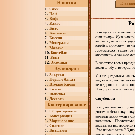
Напитки
Главная
1.
Соки
2.
Чай
3.
Кофе
Ро
4.
Какао
5.
Квас
Ваш мужчина военный или
6.
Компоты
свято чтут. Ну а стоит
7.
Кисели
или по образованию сугу
8.
Минералка
каждый мужчина - это 
9.
Молоко
заслуживают в этот ден
10.
Коктейли
инвестиции в восьмое ма
11.
Вина
12.
Экзотика
В советское время праздн
носки … Ну а вечером пер
Кулинария
1.
Закуски
Мы же предлагаем вам вы
2.
Первые блюда
подскажем, как сделать 
3.
Вторые блюда
него дорогого —а именно
4.
Соусы
Итак, предлагаем вашему
5.
Выпечка
Студента
6.
Десерты
Консервирование
Где праздновать?
Лучше у
1.
Общие правила
уютную обстановку и вку
2.
Консервация
романтический ужин в сти
3.
Маринование
помечтать… Представьте,
4.
Соление
посмейтесь над любимой 
Что приготовить?
Одно 
5.
Квашение
потребуется часа полтора,