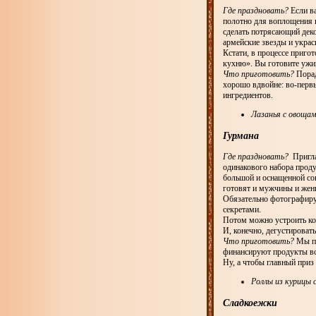
Где праздновать?
Если в
полотно для воплощения в
сделать потрясающий деко
армейские звезды и украс
Кстати, в процессе приг
кухню». Вы готовите ужин
Что приготовить?
Порад
хорошо вдвойне: во-первы
ингредиентов.
Лазанья с овоща
Гурмана
Где праздновать?
Приглас
одинакового набора проду
большой и оснащенной со
готовят и мужчины и же
Обязательно фотографируй
секретами.
Потом можно устроить ко
И, конечно, дегустирова
Что приготовить?
Мы пр
финансируют продукты вс
Ну, а чтобы главный приз
Роллы из курицы 
Сладкоежки