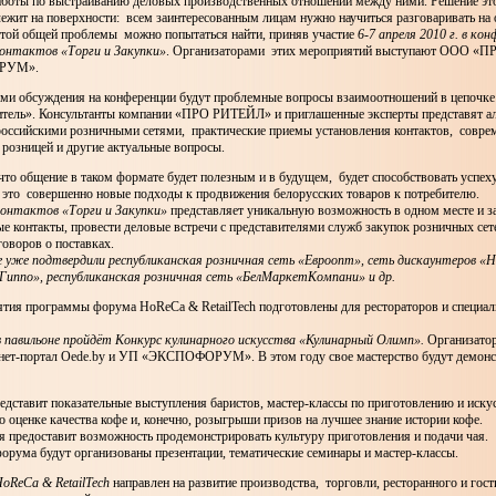
работы по выстраиванию деловых производственных отношений между ними. Решение это
лежит на поверхности: всем заинтересованным лицам нужно научиться разговаривать на
той общей проблемы можно попытаться найти, приняв участие
6-7 апреля 2010 г. в к
онтактов «Торги и Закупки»
. Организаторами этих мероприятий выступают ООО «
РУМ».
и обсуждения на конференции будут проблемные вопросы взаимоотношений в цепочке
итель». Консультанты компании «ПРО РИТЕЙЛ» и приглашенные эксперты представят а
российскими розничными сетями, практические приемы установления контактов, совре
 розницей и другие актуальные вопросы.
что общение в таком формате будет полезным и в будущем, будет способствовать успех
к это совершенно новые подходы к продвижения белорусских товаров к потребителю.
онтактов «Торги и Закупки»
представляет уникальную возможность в одном месте и за
е контакты, провести деловые встречи с представителями служб закупок розничных сет
говоров о поставках.
 уже подтвердили республиканская розничная сеть «Евроопт», сеть дискаунтеров «На
Гиппо», республиканская розничная сеть «БелМаркетКомпани» и др.
тия программы форума HoReCa & RetailTech подготовлены для рестораторов и специал
 в павильоне пройдёт Конкурс кулинарного искусства «Кулинарный Олимп».
Организато
нет-портал Oede.by и УП «ЭКСПОФОРУМ». В этом году свое мастерство будут демонс
едставит показательные выступления баристов, мастер-классы по приготовлению и иску
о оценке качества кофе и, конечно, розыгрыши призов на лучшее знание истории кофе.
я предоставит возможность продемонстрировать культуру приготовления и подачи чая.
орума будут организованы презентации, тематические семинары и мастер-классы.
oReCa & RetailTech
направлен на развитие производства, торговли, ресторанного и гос