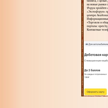
бизнеса, с целью
на новые рынки с
Форум пройдет с
«Экспофорум» п
центра Академии
Информационные 
«Торговля и обще
порталы: open.by, 
Контактные телеф