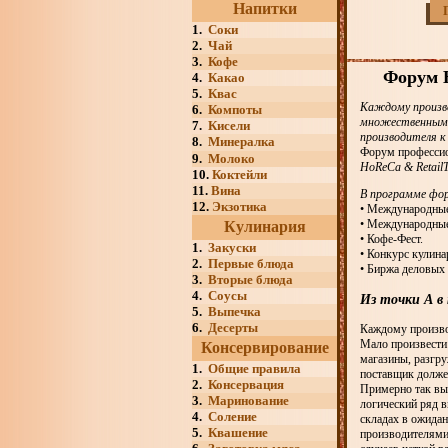
Напитки
1.
Соки
2.
Чай
3.
Кофе
Форум H
4.
Какао
5.
Квас
Каждому произво
6.
Компоты
множественными
7.
Кисели
производителя к
8.
Минералка
Форум профессион
9.
Молоко
HoReCa & Retail
10.
Коктейли
11.
Вина
В программе фо
12.
Экзотика
• Международные
• Международные
Кулинария
• Кофе-Фест.
1.
Закуски
• Конкурс кулин
2.
Первые блюда
• Биржа деловых 
3.
Вторые блюда
4.
Соусы
Из точки А в
5.
Выпечка
6.
Десерты
Каждому производ
Мало произвести 
Консервирование
магазины, разгру
1.
Общие правила
поставщик должен
2.
Консервация
Примерно так выг
3.
Маринование
логический ряд в
4.
Соление
складах в ожида
5.
Квашение
производителями 