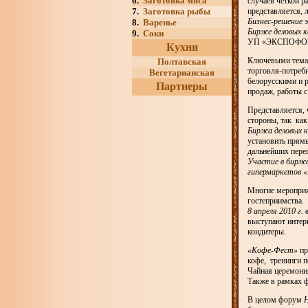
6.
Заготовка мяса
случаев четкой 
7.
Заготовка рыбы
представляется, 
Бизнес-решение
э
8.
Варенье
Бирже деловых к
9.
Соки
УП «ЭКСПОФО
Кухни
Ключевыми темам
Полтавская
торговля-потреб
Вегетарианская
белорусскими и 
Партнеры
продаж, работы с
Представляется, 
стороны, так ка
Биржа деловых к
установить прямы
дальнейших пере
Участие в бирже
гипермаркетов «
Многие мероприя
гостеприимства.
8 апреля 2010 г.
выступают интер
кондитеры.
«Кофе-Фест»
пр
кофе, тренинги п
Чайная церемони
Также в рамках ф
В целом форум
H