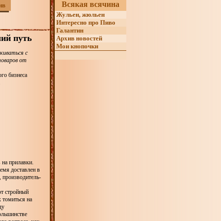
Всякая всячина
ив
Жульен, жюльен
Интересно про Пиво
Галантин
ший путь
Архив новостей
Мои кнопочки
киваться с
товаров от
ого бизнеса
.
 на прилавки.
емя доставлен в
, производитель-
от стройный
х томиться на
ду
большинстве