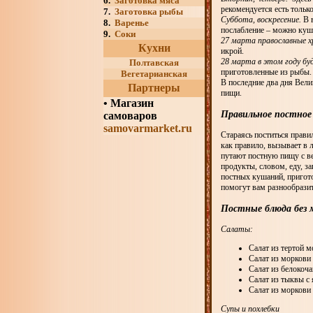
6.
Заготовка мяса
рекомендуется есть тольк
7.
Заготовка рыбы
Суббота, воскресение.
В в
8.
Варенье
послабление – можно куша
9.
Соки
27 марта православные 
Кухни
икрой.
28 марта в этом году бу
Полтавская
приготовленные из рыбы.
Вегетарианская
В последние два дня Вели
Партнеры
пищи.
•
Магазин
Правильное постное
самоваров
samovarmarket.ru
Стараясь поститься правил
как правило, вызывает в 
путают постную пищу с в
продукты, словом, еду, 
постных кушаний, пригото
помогут вам разнообразит
Постные блюда без 
Салаты:
Салат из тертой м
Салат из моркови
Салат из белокоч
Салат из тыквы с
Салат из моркови
Супы и похлебки