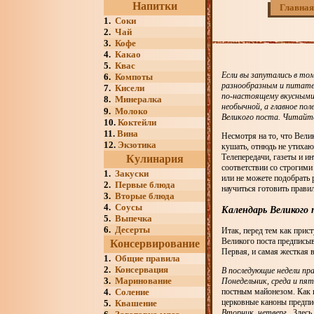
Напитки
Главная
1.
Соки
2.
Чай
3.
Кофе
4.
Какао
5.
Квас
Если вы запутались в то
6.
Компоты
разнообразным и питате
7.
Кисели
по-настоящему вкусными
8.
Минералка
необычной, а главное по
9.
Молоко
Великого поста. Читайт
10.
Коктейли
11.
Вина
Несмотря на то, что Вели
12.
Экзотика
кушать, отнюдь не утихаю
Телепередачи, газеты и и
Кулинария
соответствии со строгими
1.
Закуски
или не можете подобрать 
2.
Первые блюда
научиться готовить прави
3.
Вторые блюда
4.
Соусы
Календарь Великого 
5.
Выпечка
6.
Десерты
Итак, перед тем как прис
Великого поста предписыв
Консервирование
Первая, и самая жесткая в
1.
Общие правила
2.
Консервация
В последующие недели пр
3.
Маринование
Понедельник, среда и пят
4.
Соление
постным майонезом. Как п
церковные каноны предпис
5.
Квашение
Вторник, четверг.
Здесь 