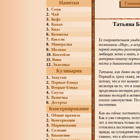
Напитки
Главная
1.
Соки
2.
Чай
3.
Кофе
Татьяна Б
4.
Какао
5.
Квас
6.
Компоты
7.
Кисели
Ее очаровательная улыб
8.
Минералка
телеканала «Мир», а иск
9.
Молоко
первой минуты разгово
любящая жена и мать, а
10.
Коктейли
интервью нашему порталу
11.
Вина
поста и динамичный тем
12.
Экзотика
Кулинария
Татьяна, как давно вы п
Первый и, сразу скажу, н
1.
Закуски
потому, что в тот момент 
2.
Первые блюда
несмотря на то, что в пла
3.
Вторые блюда
продолжала посещать разл
4.
Соусы
жизнью молодой и активно
5.
Выпечка
плохое самочувствие. Пол
6.
Десерты
постепенно.
Консервирование
Как вы сейчас поститесь
1.
Общие правила
Как я уже говорила, полу
2.
Консервация
лет, я постилась только п
3.
Маринование
готовлюсь постепенно: на
4.
Соление
правда, на сухоядение пе
5.
Квашение
главное, что я абсолютно