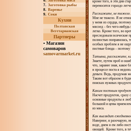
6.
Заготовка мяса
кроме того, в эти дни ст
7.
Заготовка рыбы
переносится гораздо легче
8.
Варенье
Расскажите, не тяжело л
9.
Соки
Мне не тяжело. Я не отнош
Кухни
у меня из сердца, поэтому
Полтавская
мясоед – без чего-нибудь 
Вегетарианская
легко. Кроме того, во вре
преследовали всяческие пр
Партнеры
полностью поправилась, то
•
Магазин
особых проблем я не ощущ
самоваров
постные блюда – поэтому 
samovarmarket.ru
Татьяна, расскажите, к
Знаете, путем проб и оши
что, заранее зная, какое 
в процессе поста я недоп
деньги. Ведь, продумав м
Таким вот образом в будн
поисках нужных продукто
Каким постным продукта
Насчет продуктов, сразу 
основные продукты я люб
большой и цены приемлемы
из мяса.
Как выглядит ежедневно
Наверное, я разочарую, н
воде, днем я ем либо пост
овощей. Кроме того, в те