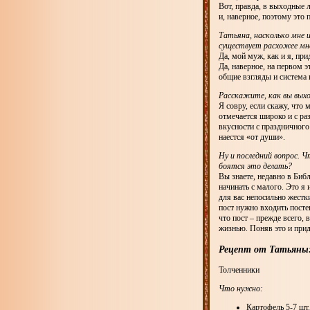
Вот, правда, в выходные
и, наверное, поэтому это
Татьяна, насколько мне 
существует расхожее мн
Да, мой муж, как и я, при
Да, наверное, на первом эт
общие взгляды и система ц
Расскажите, как вы вых
Я совру, если скажу, что
отмечается широко и с ра
вкусности с праздничного 
наестся «от души».
Ну и последний вопрос. 
боятся это делать?
Вы знаете, недавно в Библ
начинать с малого. Это я 
для вас непосильно жестки
пост нужно входить постеп
что пост – прежде всего,
жизнью. Поняв это и прид
Рецепт от Татьяны
Толченники
Что нужно:
Картофель 5-7 шт.