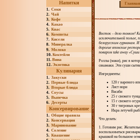
Напитки
Главная
1.
Соки
2.
Чай
3.
Кофе
4.
Какао
5.
Квас
Восток – дело тонкое! К
6.
Компоты
исключительной пользе, 
7.
Кисели
белорусским гурманам. И
8.
Минералка
дорогие японские рестор
9.
Молоко
поваром take away «Суши 
10.
Коктейли
11.
Вина
Роллы (маки), рис в кото
12.
Экзотика
сякамаки. Эти суши сытны
Кулинария
Ингредиенты:
1.
Закуски
2.
Первые блюда
120 г вареного яп
Лист нори
3.
Вторые блюда
Васаби
4.
Соусы
25 г свежего тунц
5.
Выпечка
15 г свежего огур
6.
Десерты
30 г тигровых кре
Консервирование
Икра летучей ры
1.
Общие правила
Что делать:
2.
Консервация
3.
Маринование
1. Готовим рис. Желатель
4.
Соление
воспользоваться рисоварк
5.
Квашение
крышкой на большом огне,