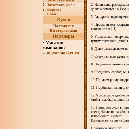
6.
Заготовка мяса
7.
Заготовка рыбы
2. На циновке раскладыва
должна остаться на 1 см н
8.
Варенье
9.
Соки
3. Аккуратно переворачи
Кухни
4. Промазываем посередин
Полтавская
соотношении 1:1)
Вегетарианская
Партнеры
5. Укладываем поверх вас
центру листа нори, чтобы
•
Магазин
самоваров
6. Далее раскладываем на
samovarmarket.ru
7. Сверху кладем кревет
8. Поднимаем нижний кра
9. Соединяем свободный к
10. Придаем роллу квадр
11. Подбиваем начинку с 
12. Чтобы было удобно раз
чтобы нож был хорошо зат
13. Панируем суши в икре
счет добавления васаби, 
использовать кунжут.
Выкладывая суши на блюдо
Приятного аппетита!