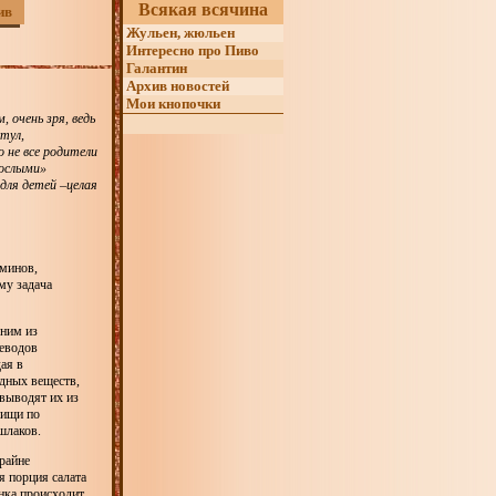
Всякая всячина
ив
Жульен, жюльен
Интересно про Пиво
Галантин
Архив новостей
Мои кнопочки
 очень зря, ведь
тул,
 не все родители
рослыми»
для детей –целая
аминов,
му задача
дним из
леводов
ая в
едных веществ,
выводят их из
пищи по
шлаков.
райне
я порция салата
енка происходит