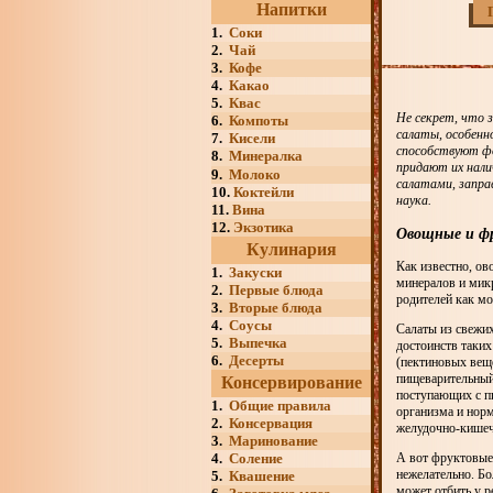
Напитки
1.
Соки
2.
Чай
3.
Кофе
4.
Какао
5.
Квас
Не секрет, что 
6.
Компоты
салаты, особенн
7.
Кисели
способствуют фо
8.
Минералка
придают их нали
9.
Молоко
салатами, запра
10.
Коктейли
наука.
11.
Вина
12.
Экзотика
Овощные и ф
Кулинария
Как известно, о
1.
Закуски
минералов и микр
2.
Первые блюда
родителей как м
3.
Вторые блюда
4.
Соусы
Салаты из свежих
5.
Выпечка
достоинств таких
6.
Десерты
(пектиновых вещ
пищеварительный
Консервирование
поступающих с п
1.
Общие правила
организма и нор
2.
Консервация
желудочно-кишеч
3.
Маринование
4.
Соление
А вот фруктовые
нежелательно. Бо
5.
Квашение
может отбить у р