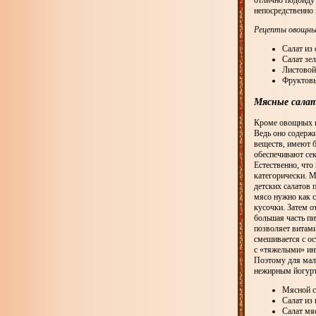
отлично подойдут
непосредственно 
Рецепты овощных
Салат из
Салат зе
Листовой 
Фруктовы
Мясные сала
Кроме овощных и 
Ведь оно содерж
веществ, имеют б
обеспечивают сек
Естественно, что
категорически. 
детских салатов 
мясо нужно как с
кусочки. Затем о
большая часть пи
позволяет витами
смешивается с ос
с «тяжелыми» инг
Поэтому для малы
нежирным йогур
Мясной с
Салат из
Салат мя