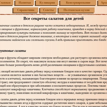
Главная
Напитки
Кулинария
Консервирование
Арх
Справочник
Советы
Полтавская кухня
Все секреты салатов для детей
значение салатов в детском рационе часто остается недооцененным. И, между прочим,
о овощные и фруктовые, нормализуют работу кишечника, приводят в норму детский с
рмированию культуры питания и помогают малышу не переедать. Вот только далеко
чию в детском рационе должное внимание, а некоторые и вовсе кормят малышей «вз
вленными майонезом или сложными соусами.А ведь правильно приготовить это блюдо 
руктовые салаты
вощи и фрукты обладают широким спектром необходимых для растущего организма вит
оэлементов. Не секрет, что максимум пользы они несут именно в сыром виде. Вот поче
ожно больше разнообразить меню детей различными овощными и фруктовыми салатами.
 овощей желательно давать ребенку перед основным блюдом или в качестве гарнира. О
 салатов является наличие в них балластных веществ — не усваиваемых организмом уг
еств и клетчатки), оказывающих благотворное влияние на процессы пищеварения. Попад
 тракт, они предохраняют слизистую оболочку желудка и кишечника от воздействия вр
ищей или образующихся при заболеваниях и воспалительных процессах. Пектины также 
мализуют микрофлору кишечника. Клетчатка способствует нормальному продвижению 
ному тракту, появлению полезной микрофлоры в кишечнике, выведению из организма 
 салаты давать детям перед основным блюдом или в перерывах между приемами пищи к
льшинство свежих ягод и фруктов содержат достаточно много сахаров, и даже небольша
ебенка аппетит. А вот в качестве десерта это блюдо полезно. После еды в организме реб