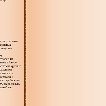
следует
ленные из мяса.
рактивных
е вещества
дут
готовления
лением в блюдо
резать на крупные
сохранится
в мяса и не
арезается и
и не переборщить
ть будет тяжело.
етаной или