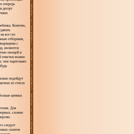
ю очередь
а десерт
очных
ебенка. Конечно,
тдавать
на все сто
самым отборным,
 выращены с
ид, являются
мытью овощей и
ой очистки можно
е, чем тщательнее
ибудь
мально подойдут
ечках из стекла
 больше ценных
егким. Для
-первых, сложно
лергию.
го следует
товых салатов