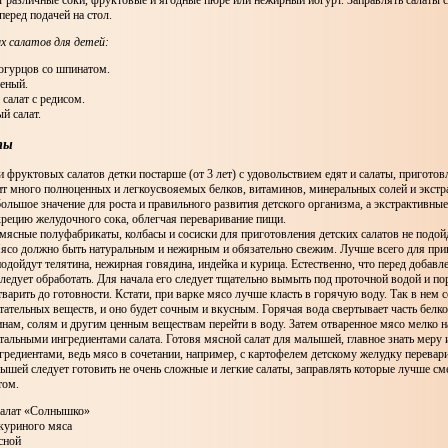
 различные соки, фруктовые и ягодные пюре или нежирный йогурт. Заправлять салаты 
перед подачей на стол.
 салатов для детей:
 огурцов со шпинатом.
леный.
салат с редисом.
й салат.
ты
фруктовых салатов детки постарше (от 3 лет) с удовольствием едят и салаты, приготов
ит много полноценных и легкоусвояемых белков, витаминов, минеральных солей и экст
ольшое значение для роста и правильного развития детского организма, а экстрактивны
рецию желудочного сока, облегчая переваривание пищи.
 мясные полуфабрикаты, колбасы и сосиски для приготовления детских салатов не подой
Мясо должно быть натуральным и нежирным и обязательно свежим. Лучше всего для при
подойдут телятина, нежирная говядина, индейка и курица. Естественно, что перед добав
ледует обработать. Для начала его следует тщательно вымыть под проточной водой и по
тварить до готовности. Кстати, при варке мясо лучше класть в горячую воду. Так в нем 
тательных веществ, и оно будет сочным и вкусным. Горячая вода свертывает часть белко
нам, солям и другим ценным веществам перейти в воду. Затем отваренное мясо мелко н
тальными ингредиентами салата. Готовя мясной салат для малышей, главное знать меру 
редиентами, ведь мясо в сочетании, например, с картофелем детскому желудку перевари
шей следует готовить не очень сложные и легкие салаты, заправлять которые лучше см
том.
алат «Солнышко»
 куриного мяса
сной