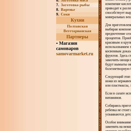
6.
Заготовка мяса
изменение кисло
7.
Заготовка рыбы
приводит к разли
8.
Варенье
способствует вы
9.
Соки
минеральных вещ
Кухни
Для приготовлен
Полтавская
выбирая компонен
Вегетарианская
предпочтение сез
Партнеры
процентов. Приоб
красивым и круп
•
Магазин
использованием 
самоваров
косвенным доказ
samovarmarket.ru
фруктов. Здесь 
замочить овощи в
будут вымыты ово
болезнетворную 
Следующий этап п
ножи из нержавею
или пластмассы, 
Если в салате ис
витаминов.
Собираясь пригот
ребенка не стоит
усваиваются детс
Особое внимание 
заменить на нежи