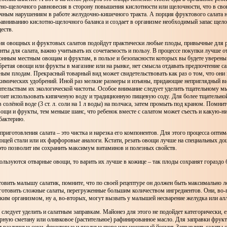
тно-щелочного равновесия в сторону повышения кислотности или щелочности, что в сво
чным нарушениям в работе желудочно-кишечного тракта. А порция фруктового салата н
равниванию кислотно-щелочного баланса и создает в организме необходимый запас щел
еств.
ия овощных и фруктовых салатов подойдут практически любые плоды, привычные для р
ты для салата, важно учитывать их сочетаемость и пользу. В процессе покупки лучше о
онным местным овощам и фруктам, в пользе и безопасности которых вы будете уверены 
ретая овощи или фрукты в магазине или на рынке, нет смысла отдавать предпочтение 
ным плодам. Прекрасный товарный вид может свидетельствовать как раз о том, что они
химических удобрений. Иной раз мелкие размеры и изъяны, придающие неприглядный в
ательствам их экологической чистоты. Особое внимание следует уделить тщательному 
стоит использовать кипяченую воду и традиционную пищевую соду. Для более тщательн
 солёной воде (3 ст. л. соли на 1 л воды) на полчаса, затем промыть под краном. Помнит
щи и фрукты, тем меньше шанс, что ребенок вместе с салатом может съесть и какую-н
бактерию.
риготовления салата – это чистка и нарезка его компонентов. Для этого процесса опти
щей стали или их фарфоровые аналоги. Кстати, резать овощи лучше на специальных дощ
это позволит им сохранить максимум витаминов и полезных свойств.
пользуются отварные овощи, то варить их лучше в кожице – так плоды сохранят гораздо
овить малышу салатик, помните, что по своей рецептуре он должен быть максимально л
 готовить сложные салаты, перегруженные большим количеством ингредиентов. Они, во
ким организмом, ну а, во-вторых, могут вызвать у малышей несварение желудка или ал
следует уделить и салатным заправкам. Майонез для этого не подойдет категорически, е
рную сметану или оливковое (растительное) рафинированное масло. Для заправки фрук