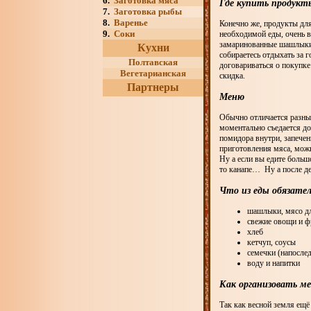
6.
Заготовка мяса
Где купить продук
7.
Заготовка рыбы
8.
Варенье
Конечно же, продукты для 
9.
Соки
необходимой еды, очень в
замаринованные шашлыки з
Кухни
собираетесь отдыхать за 
Полтавская
договариваться о покупке
Вегетарианская
скидка.
Партнеры
Меню
Обычно отличается разны
моментально съедается д
помидора внутри, запече
приготовления мяса, можн
Ну а если вы едите больш
то канапе… Ну а после де
Что из еды обязател
шашлыки, мясо д
свежие овощи и 
хлеб
кетчуп, соусы
семечки (напосле
воду и напитки
Как организовать м
Так как весной земля ещё 