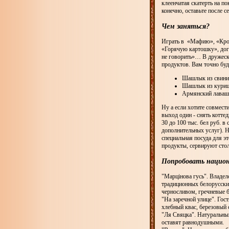
клеенчатая скатерть на п
конечно, оставьте после 
Чем заняться?
Играть в «Мафию», «Крок
«Горячую картошку», дого
не говорить»… В дружеск
продуктов. Вам точно буд
Шашлык из свин
Шашлык из кури
Армянский лаваш 
Ну а если хотите совмест
выход один - снять котте
30 до 100 тыс. бел руб. в
дополнительных услуг). 
специальная посуда для э
продукты, сервируют стол
Попробовать национ
"Марцінова гусь". Владел
традиционных белорусских
черносливом, гречневые б
"На заречной улице". Гос
хлебный квас, березовый 
"Ля Свяцка". Натуральный
оставят равнодушными.