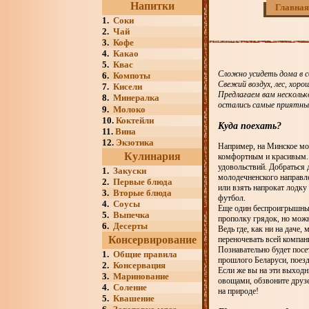
Напитки
Главная
1.
Соки
2.
Чай
3.
Кофе
4.
Какао
5.
Квас
Сложно усидеть дома в с
6.
Компоты
Свежий воздух, лес, хор
7.
Кисели
Предлагаем вам несколько
8.
Минералка
остались самые приятн
9.
Молоко
10.
Коктейли
Куда поехать?
11.
Вина
12.
Экзотика
Например, на Минское мор
Кулинария
комфортным и красивым. 
удовольствий. Добраться
1.
Закуски
молодечненского направле
2.
Первые блюда
или взять напрокат лодк
3.
Вторые блюда
футбол.
4.
Соусы
Еще один беспроигрышный
5.
Выпечка
прополку грядок, но мож
6.
Десерты
Ведь где, как ни на даче,
Консервирование
переночевать всей компан
Познавательно будет пос
1.
Общие правила
прошлого Беларуси, поез
2.
Консервация
Если же вы на эти выходн
3.
Маринование
овощами, обзвоните друзе
4.
Соление
на природе!
5.
Квашение