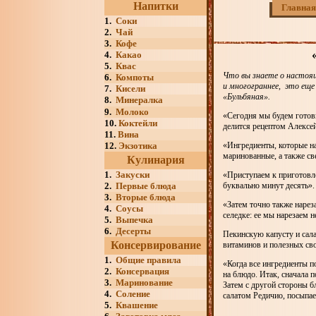
Напитки
Главная
1.
Соки
2.
Чай
3.
Кофе
4.
Какао
5.
Квас
Что вы знаете о настоящ
6.
Компоты
и многограннее, это еще
7.
Кисели
«Бульбяная».
8.
Минералка
9.
Молоко
«Сегодня мы будем готови
10.
Коктейли
делится рецептом Алексей
11.
Вина
12.
Экзотика
«Ингредиенты, которые на
маринованные, а также св
Кулинария
1.
Закуски
«Приступаем к приготовл
2.
Первые блюда
буквально минут десять».
3.
Вторые блюда
«Затем точно также наре
4.
Соусы
селедке: ее мы нарезаем 
5.
Выпечка
6.
Десерты
Пекинскую капусту и сала
Консервирование
витаминов и полезных сво
1.
Общие правила
«Когда все ингредиенты 
2.
Консервация
на блюдо. Итак, сначала
3.
Маринование
Затем с другой стороны 
4.
Соление
салатом Редичио, посыпае
5.
Квашение