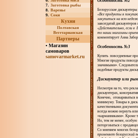
6.
Заготовка мяса
Особенность №2
7.
Заготовка рыбы
Белорусские дискаунтеры
8.
Варенье
«Все продукты я покупаю
9.
Соки
закупиться на всю недел
Кухни
завсегдатай дискаунтеров
Полтавская
«Действительно, если в 
Вегетарианская
то наши магазины ориент
комментирует Анна Забор
Партнеры
•
Магазин
Особенность №3
самоваров
Купить повседневные прод
samovarmarket.ru
Многие продукты повседне
значимыми». Следователь
подобные продукты дискау
Дискаунтер или рын
Несмотря на то, что рекл
дискаунтерах, консерват
Конечно, отовариваться в 
минимуму. Товары в дис
качественными документам
всегда можно вернуть или
«карманниками». Кроме то
Но, тем не менее, особую
поторговаться с продавц
Со мнением многих белор
променяет белорусский п