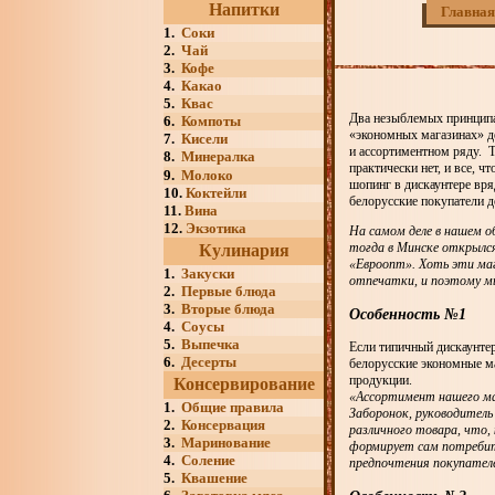
Напитки
Главная
1.
Соки
2.
Чай
3.
Кофе
4.
Какао
5.
Квас
Два незыблемых принципа 
6.
Компоты
«экономных магазинах» д
7.
Кисели
и ассортиментном ряду. Т
8.
Минералка
практически нет, и все, 
9.
Молоко
шопинг в дискаунтере вря
10.
Коктейли
белорусские покупатели д
11.
Вина
12.
Экзотика
На самом деле в нашем о
тогда в Минске открылся
Кулинария
«Евроопт». Хоть эти маг
1.
Закуски
отпечатки, и поэтому м
2.
Первые блюда
3.
Вторые блюда
Особенность №1
4.
Соусы
5.
Выпечка
Если типичный дискаунте
6.
Десерты
белорусские экономные м
продукции.
Консервирование
«Ассортимент нашего маг
1.
Общие правила
Заборонок, руководитель
2.
Консервация
различного товара, что
3.
Маринование
формирует сам потребите
4.
Соление
предпочтения покупател
5.
Квашение