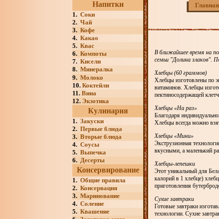
Напитки
Главная
1.
Соки
2.
Чай
3.
Кофе
4.
Какао
5.
Квас
В ближайшее время на пол
6.
Компоты
семьи "Долина злаков". П
7.
Кисели
8.
Минералка
Хлебцы (60 граммов)
9.
Молоко
Хлебцы изготовлены по э
10.
Коктейли
витаминов. Хлебцы изгот
11.
Вина
пектиносодержащей клетч
12.
Экзотика
Хлебцы «На раз»
Кулинария
Благодаря индивидуальной
1.
Закуски
Хлебцы всегда можно взять
2.
Первые блюда
Хлебцы «Мини»
3.
Вторые блюда
Экструзионная технологи
4.
Соусы
вкусными, а маленький р
5.
Выпечка
6.
Десерты
Хлебцы-лепешки
Консервирование
Этот уникальный для Бела
калорий в 1 хлебце) хлеб
1.
Общие правила
приготовления бутерброд
2.
Консервация
3.
Маринование
Сухие завтраки
4.
Соление
Готовые завтраки изготав
5.
Квашение
технологии. Сухие завтра