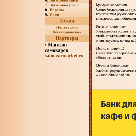
6.
Заготовка мяса
7.
Заготовка рыбы
Кукурузные палочки
Своим бесподобным вкусо
8.
Варенье
компонентам (сухие сливк
9.
Соки
классическими любимыми с
Кухни
Роллы с начинками
Полтавская
Уникальность роллов в и
Вегетарианская
чтобы создать уникальную
Партнеры
очень вкусные, но еще и, 
•
Магазин
Мюсли с начинкой
самоваров
Смесь лучших зерновых х
samovarmarket.ru
«Долины злаков».
Мюсли в батончиках
Удобная форма батончика 
– калорийным вафлям.