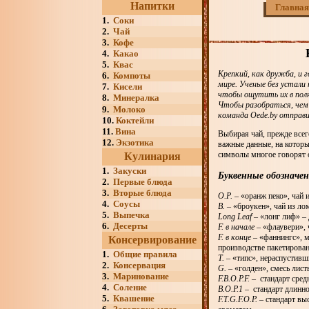
Напитки
Главная
1.
Соки
2.
Чай
3.
Кофе
4.
Какао
5.
Квас
Крепкий, как дружба, и 
6.
Компоты
мире. Ученые без устали
7.
Кисели
чтобы ощутить их в полн
8.
Минералка
Чтобы разобраться, чем
9.
Молоко
команда Oede.by отправи
10.
Коктейли
11.
Вина
Выбирая чай, прежде всег
12.
Экзотика
важные данные, на которы
символы многое говорят о
Кулинария
1.
Закуски
Буквенные обозначен
2.
Первые блюда
3.
Вторые блюда
О.Р.
– «оранж пеко», чай 
4.
Соусы
В.
– «броукен», чай из ло
5.
Выпечка
Long Leaf
– «лонг лиф» –
6.
Десерты
F. в начале
– «флаувери», 
F. в конце
– «фаннингс», м
Консервирование
производстве пакетирован
1.
Общие правила
T.
– «типс», нераспустивш
2.
Консервация
G.
– «голден», смесь лист
3.
Маринование
F.B.O.P.F.
– стандарт сред
4.
Соление
B.O.P.1
– стандарт длинно
5.
Квашение
F.T.G.F.O.P.
– стандарт вы