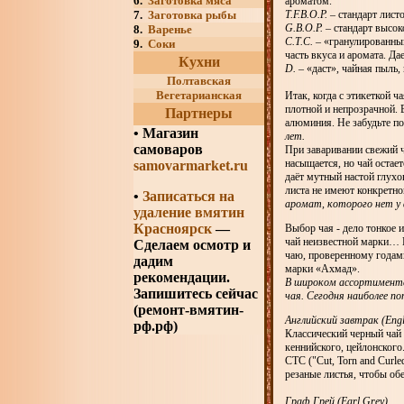
6.
Заготовка мяса
ароматом.
7.
Заготовка рыбы
T.F.B.O.P.
– стандарт лист
G.B.O.P.
– стандарт высок
8.
Варенье
C.T.C.
– «гранулированный
9.
Соки
часть вкуса и аромата. Да
Кухни
D.
– «даст», чайная пыль,
Полтавская
Вегетарианская
Итак, когда с этикеткой 
плотной и непрозрачной. 
Партнеры
алюминия. Не забудьте по
•
Магазин
лет.
самоваров
При заваривании свежий ч
насыщается, но чай остае
samovarmarket.ru
даёт мутный настой глухо
листа не имеют конкретн
•
Записаться на
аромат, которого нет у 
удаление вмятин
Красноярск
—
Выбор чая - дело тонкое 
чай неизвестной марки… В
Сделаем осмотр и
чаю, проверенному годам
дадим
марки «Ахмад».
рекомендации.
В широком ассортименте
Запишитесь сейчас
чая. Сегодня наиболее п
(ремонт-вмятин-
Английский завтрак (Engli
рф.рф)
Классический черный чай 
кеннийского, цейлонского
СТС ("Cut, Torn and Curl
резаные листья, чтобы об
Граф Грей (Earl Grey)