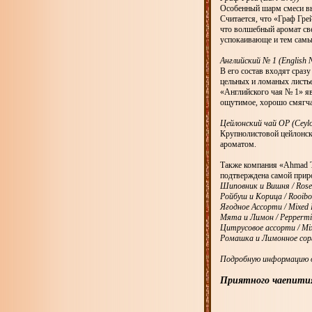
Особенный шарм смеси вы
Считается, что «Граф Гр
что волшебный аромат св
успокаивающе и тем самы
Английский № 1 (English 
В его состав входят сраз
цельных и ломаных листь
«Английского чая № 1» яв
ощутимое, хорошо смягча
Цейлонский чай ОР (Ceyl
Крупнолистовой цейлонск
ароматом.
Также компания «Ahmad T
подтверждена самой прир
Шиповник и Вишня / Rose
Ройбуш и Корица / Rooib
Ягодное Ассорти / Mixed 
Мята и Лимон / Peppermi
Цитрусовое ассорти / Mix
Ромашка и Лимонное сорг
Подробную информацию о
Приятного чаепити