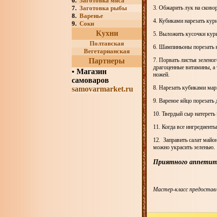
6.
Заготовка мяса
7.
Заготовка рыбы
3. Обжарить лук на сковор
8.
Варенье
4. Кубиками нарезать кур
9.
Соки
Кухни
5. Выложить кусочки кур
Полтавская
6. Шампиньоны порезать н
Вегетарианская
Партнеры
7. Порвать листья зелено
драгоценные витамины, а
•
Магазин
ножей.
самоваров
8. Нарезать кубиками ма
samovarmarket.ru
9. Вареное яйцо порезать
10. Твердый сыр натереть 
11. Когда все ингредиент
12. Заправить салат майо
можно украсить зеленью.
Приятного аппетит
Мастер-класс предоставл