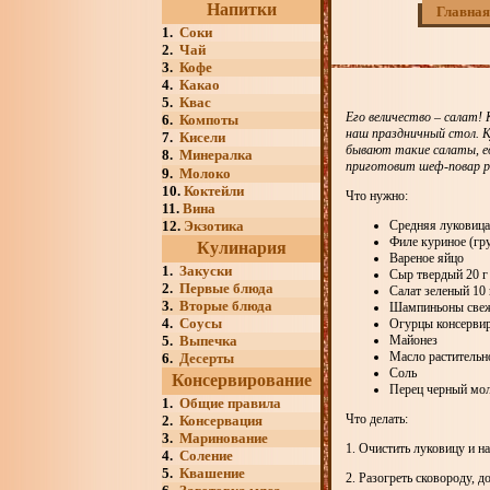
Напитки
Главная
1.
Соки
2.
Чай
3.
Кофе
4.
Какао
5.
Квас
Его величество – салат!
6.
Компоты
наш праздничный стол. К
7.
Кисели
бывают такие салаты, е
8.
Минералка
приготовит шеф-повар р
9.
Молоко
10.
Коктейли
Что нужно:
11.
Вина
12.
Экзотика
Средняя луковица 
Филе куриное (гру
Кулинария
Вареное яйцо
1.
Закуски
Сыр твердый 20 г
2.
Первые блюда
Салат зеленый 10 
3.
Вторые блюда
Шампиньоны свеж
4.
Соусы
Огурцы консервир
5.
Выпечка
Майонез
Масло растительн
6.
Десерты
Соль
Консервирование
Перец черный мо
1.
Общие правила
Что делать:
2.
Консервация
3.
Маринование
1. Очистить луковицу и н
4.
Соление
5.
Квашение
2. Разогреть сковороду, 