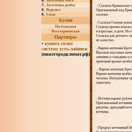
6.
Заготовка мяса
7.
Заготовка рыбы
- Сосиски Краковские-
8.
Варенье
Оригинальный вид Крако
9.
Соки
сосиски.
Кухни
- Сосиски Гномик высш
Полтавская
Сосиски прочно вошли в
Вегетарианская
и взрослые, и дети. Но
Сосиски для детского п
Партнеры
их качество.
•
купить сплит
- Варено копченая Брес
систему усть-лабинск
Высокие вкусовые качес
(нижегородклимат.рф)
свинины и говядины и п
приятный аромат колбас
- Варено копченая Крес
Варено-копченая колбас
чеснока. Натуральные п
сервелата.
- Ветчина варено рубл
Оригинальный ветчинный
рисунок, присущий вет
ветчины.
- Продукт ветчинный Вы