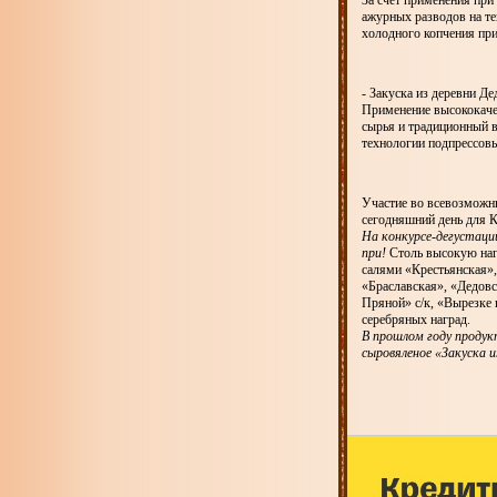
За счет применения при
ажурных разводов на те
холодного копчения пр
- Закуска из деревни Де
Применение высококаче
сырья и традиционный 
технологии подпрессовы
Участие во всевозможны
сегодняшний день для 
На конкурсе-дегустаци
при!
Столь высокую нагр
салями «Крестьянская»
«Браславская», «Дедовс
Пряной» с/к, «Вырезке 
серебряных наград.
В прошлом году продук
сыровяленое «Закуска и