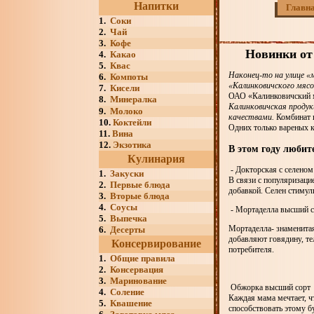
Напитки
Главн
1.
Соки
2.
Чай
3.
Кофе
Новинки от
4.
Какао
5.
Квас
Наконец-то на улице «
6.
Компоты
«Калинковичского мяс
7.
Кисели
ОАО «Калинковичский м
8.
Минералка
Калинковичская продук
9.
Молоко
качествами.
Комбинат 
10.
Коктейли
Одних только вареных к
11.
Вина
12.
Экзотика
В этом году люби
Кулинария
- Докторская с селеном
1.
Закуски
В связи с популяризаци
2.
Первые блюда
добавкой. Селен стимул
3.
Вторые блюда
4.
Соусы
- Мортаделла высший с
5.
Выпечка
Мортаделла- знаменитая
6.
Десерты
добавляют говядину, те
Консервирование
потребителя.
1.
Общие правила
2.
Консервация
3.
Маринование
Обжорка высший сорт
4.
Соление
Каждая мама мечтает, ч
5.
Квашение
способствовать этому б