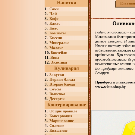
Напитки
Главная
1.
Соки
2.
Чай
3.
Кофе
Оливков
4.
Какао
5.
Квас
Родина этого масла – со
6.
Компоты
Максимально благоприятн
7.
Кисели
делают свое дело.
И олив
8.
Минералка
Именно поэтому небольшой
9.
Молоко
избалованных высоким кач
10.
Коктейли
крайне мало.
При произв
11.
Вина
производства масла Virg
12.
Экзотика
некачественные оливки не
Кулинария
Вся продукция компании 
Беларуси.
1.
Закуски
2.
Первые блюда
Приобрести оливковое
3.
Вторые блюда
www.wlata.shop.by
4.
Соусы
5.
Выпечка
6.
Десерты
Консервирование
1.
Общие правила
2.
Консервация
3.
Маринование
4.
Соление
5.
Квашение