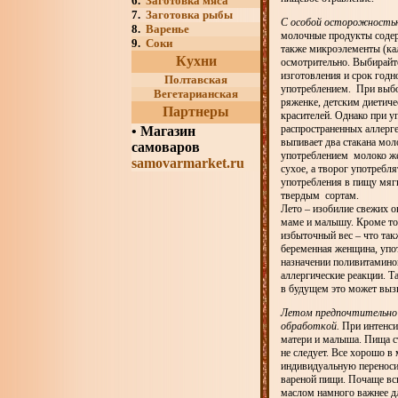
6.
Заготовка мяса
7.
Заготовка рыбы
С особой осторожностью
8.
Варенье
молочные продукты содерж
9.
Соки
также микроэлементы (кал
Кухни
осмотрительно. Выбирайт
изготовления и срок годн
Полтавская
употреблением. При выбо
Вегетарианская
ряженке, детским диетиче
Партнеры
красителей. Однако при у
распространенных аллерге
•
Магазин
выпивает два стакана мол
самоваров
употреблением молоко жел
samovarmarket.ru
сухое, а творог употребля
употребления в пищу мягк
твердым сортам.
Лето – изобилие свежих 
маме и малышу. Кроме тог
избыточный вес – что так
беременная женщина, упо
назначении поливитаминов
аллергические реакции. Т
в будущем это может выз
Летом предпочтительно
обработкой.
При интенсив
матери и малыша. Пища с
не следует. Все хорошо в
индивидуальную переноси
вареной пищи. Почаще всп
маслом намного важнее д