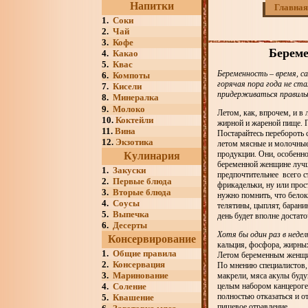
Напитки
Главная
1.
Соки
2.
Чай
3.
Кофе
Береме
4.
Какао
5.
Квас
Беременность – время, с
6.
Компоты
горячая пора года не ст
7.
Кисели
придерживаться правиль
8.
Минералка
9.
Молоко
Летом, как, впрочем, и в
10.
Коктейли
жирной и жареной пище. П
11.
Вина
Постарайтесь перебороть 
12.
Экзотика
летом мясные и молочные
продукции. Они, особенно
Кулинария
беременной женщине лучш
1.
Закуски
предпочтительнее всего с
2.
Первые блюда
фрикадельки, ну или прос
3.
Вторые блюда
нужно помнить, что белок
4.
Соусы
телятины, цыплят, барани
5.
Выпечка
день будет вполне достато
6.
Десерты
Хотя бы один раз в неде
Консервирование
кальция, фосфора, жирны
1.
Общие правила
Летом беременным женщи
2.
Консервация
По мнению специалистов,
3.
Маринование
макрели, мяса акулы буду
4.
Соление
целым набором канцероге
полностью отказаться и о
5.
Квашение
пищевое отравление.