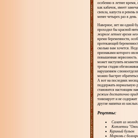
особенно в летнее время,
как кабачок, имеет замеч
свекла, капуста и ревень
менее четырех раз в день
Наверное, нет ни одной б
проходил бы красной нить
жаркое летнее время нео
время беременности, особ
протекающей беременности
сколько вам хочется. Не
признаками которого явл
повышенная нервозность. 
может наступить незаметн
третья стадии обезвожив
нарушением слюноотделен
можно быстрее обратитьс
А вот на последних меся
поддержать нормальную р
становится настоящим нак
режим достаточно приде
тонизирует и не содержи
другие напитки из кислых
Рецепты:
Салат из молодо
Котлетки "Ово
Куриный бульон
Морковь с болгар