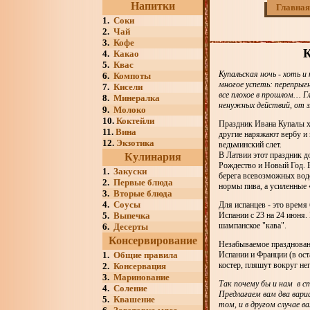
Напитки
Главная
1.
Соки
2.
Чай
3.
Кофе
К
4.
Какао
5.
Квас
Купальская ночь - хоть и
6.
Компоты
многое успеть: перепрыг
7.
Кисели
все плохое в прошлом… Г
8.
Минералка
ненужных действий, от 
9.
Молоко
10.
Коктейли
Праздник Ивана Купалы х
11.
Вина
другие наряжают вербу и 
12.
Экзотика
ведьминский слет.
В Латвии этот праздник д
Кулинария
Рождество и Новый Год. В
1.
Закуски
берега всевозможных вод
2.
Первые блюда
нормы пива, а усиленные 
3.
Вторые блюда
4.
Соусы
Для испанцев - это время
5.
Выпечка
Испании с 23 на 24 июня.
шампанское "кава".
6.
Десерты
Консервирование
Незабываемое праздновани
1.
Общие правила
Испании и Франции (в ост
костер, пляшут вокруг нег
2.
Консервация
3.
Маринование
Так почему бы и нам в с
4.
Соление
Предлагаем вам два вари
5.
Квашение
том, и в другом случае 