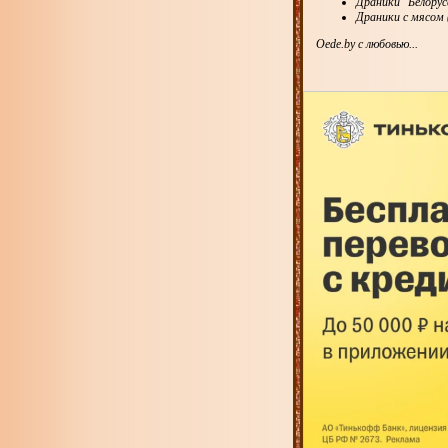
Драники "Белорус
Драники с мясом 
Oede.by с любовью...