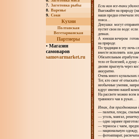
6.
Заготовка мяса
7.
Заготовка рыбы
Если вам все-таки удало
8.
Варенье
Выезжайте на природу (на 
9.
Соки
наши предки отмечали эт
пояса…
Кухни
Девушки могут отправитьс
Полтавская
пустят свои по воде: есл
Вегетарианская
девках.
Партнеры
А юноши вечером готовят
на природе.
•
Магазин
По традиции в эту ночь с
самоваров
вместе исполнить или да
samovarmarket.ru
Обязательным атрибутом К
тело от болезней, а душу 
двоим прыгнуть через кос
аккуратно.
Очень много купальских п
Тот, кто смог её отыскат
необычные умения, напри
вдруг именно вашей компа
На рассвете можно всем в
травяного чая в руках…
Итак, для празднования 
— палатки, пледы, спальн
— уголь, мангал, решетку
— одно заранее приготов
— термосы с чаем, предп
— национальную одежду, к
— фотоаппарат, распечата