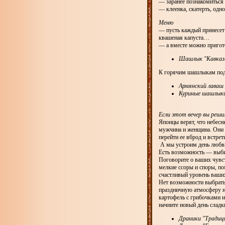
— заранее познакомиться
— клеенка, скатерть, одн
Меню
— пусть каждый принесет 
квашеная капуста…
— а вместе можно приго
Шашлык "Кавказс
К горячим шашлыкам пода
Армянский лаваш 
Куриные шашлык
Если этот вечер вы реши
Японцы верят, что небесн
мужчина и женщина. Они ст
перейти ее вброд и встре
А мы устроим день любви
Есть возможность — выбир
Поговорите о ваших чувс
мелкие ссоры и споры, по
счастливый уровень ваши
Нет возможности выбрать
праздничную атмосферу на
картофель с грибочками и
начните новый день слад
Драники "Традиц