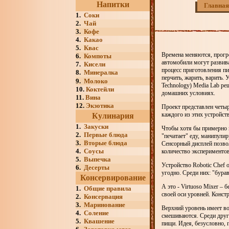
Напитки
Главная
1.
Соки
2.
Чай
3.
Кофе
4.
Какао
5.
Квас
Времена меняются, прогр
6.
Компоты
автомобили могут развив
7.
Кисели
процесс приготовления пи
8.
Минералка
перчить, жарить, варить. 
9.
Молоко
Technology) Media Lab ре
10.
Коктейли
домашних условиях.
11.
Вина
12.
Экзотика
Проект представлен четырь
каждого из этих устройс
Кулинария
1.
Закуски
Чтобы хотя бы примерно п
2.
Первые блюда
"печатает" еду, манипули
3.
Вторые блюда
Сенсорный дисплей позвол
4.
Соусы
количество экспериментов
5.
Выпечка
Устройство Robotic Chef
6.
Десерты
угодно. Среди них: "бура
Консервирование
А это - Virtuoso Mixer –
1.
Общие правила
своей оси уровней. Конс
2.
Консервация
3.
Маринование
Верхний уровень имеет во
4.
Соление
смешиваются. Среди друг
5.
Квашение
пищи. Идея, безусловно, 