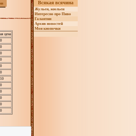
Всякая всячина
ив
Жульен, жюльен
Интересно про Пиво
Галантин
Архив новостей
Мои кнопочки
ая цена
00
40
00
60
30
80
110
50
80
20
10
40