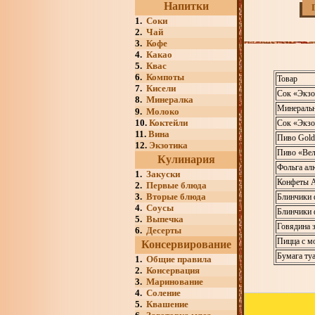
Напитки
1.
Соки
2.
Чай
3.
Кофе
4.
Какао
5.
Квас
6.
Компоты
Товар
7.
Кисели
Сок «Экзо
8.
Минералка
Минеральн
9.
Молоко
10.
Коктейли
Сок «Экзо
11.
Вина
Пиво Gold 
12.
Экзотика
Пиво «Вел
Кулинария
Фольга ал
1.
Закуски
Конфеты А
2.
Первые блюда
3.
Вторые блюда
Блинчики 
4.
Соусы
Блинчики ф
5.
Выпечка
Говядина з
6.
Десерты
Пицца с м
Консервирование
Бумага ту
1.
Общие правила
2.
Консервация
3.
Маринование
4.
Соление
5.
Квашение