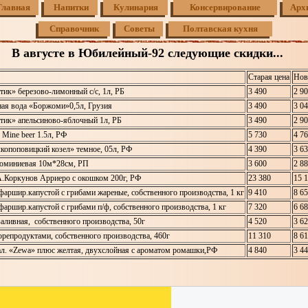
Главная
Напитки
Кулинария
Консервирование
Арх
Справочник
Советы
Полтавская кухня
В августе в Юбилейный-92 следующие скидки...
Старая цена
Нов
тик» березово-лимонный с/с, 1л, РБ
3 490
2 9
ая вода «Боржоми»0,5л, Грузия
3 490
3 0
тик» апельсиново-яблочный 1л, РБ
3 490
2 9
Mine beer 1.5л, РФ
5 730
4 7
копоповицкий козел» темное, 05л, РФ
4 390
3 6
юминиевая 10м*28см, РП
3 600
2 8
.Коркунов Арриеро с окошком 200г, РФ
23 380
15 
фаршир.капустой с грибами жареные, собственного производства, 1 кг
9 410
8 6
аршир.капустой с грибами п/ф, собственного производства, 1 кг
7 320
6 6
аливная, собственного производства, 50г
4 520
3 6
орепродуктами, собственного производства, 460г
11 310
8 6
ал. «Zewa» плюс желтая, двухслойная с ароматом ромашки,РФ
4 840
3 4