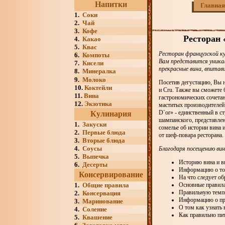
Напитки
Главная
1.
Соки
2.
Чай
3.
Кофе
Ресторан 
4.
Какао
5.
Квас
Ресторан французской ку
6.
Компоты
Вам представится уника
7.
Кисели
прекрасные вина, впитав
8.
Минералка
9.
Молоко
Посетив дегустацию, Вы 
10.
Коктейли
и Cru. Также вы сможете 
11.
Вина
гастрономических сочетан
12.
Экзотика
маститых производителей
D`or» - единственный в с
Кулинария
шампанского, представлен
1.
Закуски
сомелье об истории вина 
2.
Первые блюда
от шеф-повара ресторана.
3.
Вторые блюда
4.
Соусы
Благодаря посещению винн
5.
Выпечка
Историю вина и в
6.
Десерты
Информацию о том
Консервирование
На что следует об
1.
Общие правила
Основные правила
Правильную темпе
2.
Консервация
Информацию о пра
3.
Маринование
О том как узнать в
4.
Соление
Как правильно пит
5.
Квашение