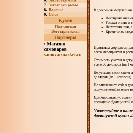
6.
Заготовка мяса
7.
Заготовка рыбы
8.
Варенье
В программе дегустации
9.
Соки
Посещение винног
Кухни
Рассказ о вине и 
Полтавская
Дегустация вин, а
Вегетарианская
Кроме того, каждо
Партнеры
•
Магазин
Приятным сюрпризом для 
самоваров
всего мероприятия в рест
samovarmarket.ru
Стоимость участия в дегу
всего 60 долларов (на 1 че
Дегустация виски станет 
долларов (на 1 человека)
Не отказывайте себе в уд
получите незабываемое на
Предварительную заявку 
ресторане французской ку
Учавствуйте в нашей
французской кухни «L