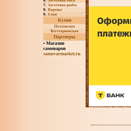
6.
Заготовка мяса
7.
Заготовка рыбы
8.
Варенье
9.
Соки
Кухни
Полтавская
Вегетарианская
Партнеры
•
Магазин
самоваров
samovarmarket.ru