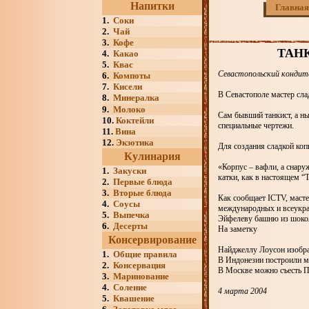
Напитки
Главная
1.
Соки
2.
Чай
3.
Кофе
ТАН
4.
Какао
5.
Квас
Севастопольский кондите
6.
Компоты
7.
Кисели
В Севастополе мастер сл
8.
Минералка
9.
Молоко
Сам бывший танкист, а ны
10.
Коктейли
специальные чертежи.
11.
Вина
12.
Экзотика
Для создания сладкой коп
Кулинария
«Корпус – вафли, а снару
1.
Закуски
катки, как в настоящем “Т
2.
Первые блюда
3.
Вторые блюда
Как сообщает ICTV, масте
4.
Соусы
международных и всеукра
5.
Выпечка
Эйфелеву башню из шокол
6.
Десерты
На заметку
Консервирование
Найджеллу Лоусон изобра
1.
Общие правила
В Индонезии построили м
2.
Консервация
В Москве можно съесть 
3.
Маринование
4.
Соление
4 марта 2004
5.
Квашение