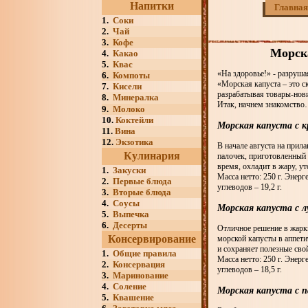
Напитки
Главная
1.
Соки
2.
Чай
3.
Кофе
Морска
4.
Какао
5.
Квас
«На здоровье!» - разруш
6.
Компоты
«Морская капуста – это с
7.
Кисели
разрабатывая товары-нов
8.
Минералка
Итак, начнем знакомств
9.
Молоко
10.
Коктейли
Морская капуста с к
11.
Вина
12.
Экзотика
В начале августа на при
Кулинария
палочек, приготовленный
время, охладит в жару, у
1.
Закуски
Масса нетто: 250 г. Энерге
2.
Первые блюда
углеводов – 19,2 г.
3.
Вторые блюда
4.
Соусы
Морская капуста с л
5.
Выпечка
6.
Десерты
Отличное решение в жарки
Консервирование
морской капусты в аппет
и сохраняет полезные свой
1.
Общие правила
Масса нетто: 250 г. Энерге
2.
Консервация
углеводов – 18,5 г.
3.
Маринование
4.
Соление
Морская капуста с п
5.
Квашение