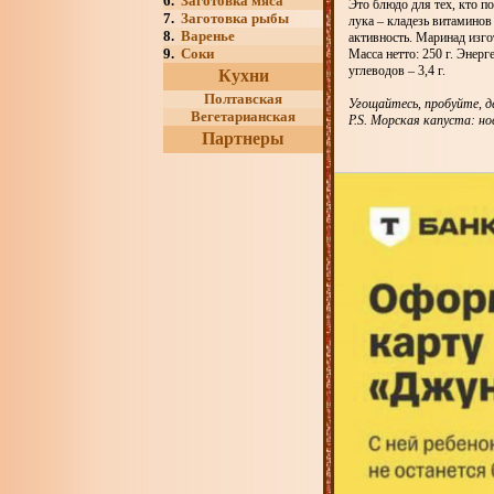
6.
Заготовка мяса
Это блюдо для тех, кто п
7.
Заготовка рыбы
лука – кладезь витаминов
8.
Варенье
активность. Маринад изго
9.
Соки
Масса нетто: 250 г. Энерге
углеводов – 3,4 г.
Кухни
Полтавская
Угощайтесь, пробуйте, д
Вегетарианская
P.S. Морская капуста: но
Партнеры