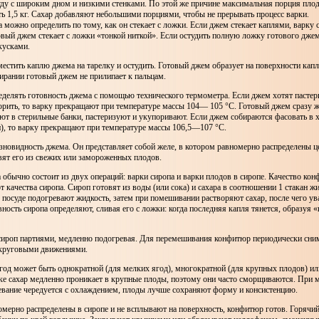
ду с широким дном и низкими стенками. По этой же причине максимальная порция плод
 1,5 кг. Сахар добавляют небольшими порциями, чтобы не прерывать процесс варки.
 можно определить по тому, как он стекает с ложки. Если джем стекает каплями, варку 
вый джем стекает с ложки «тонкой ниткой». Если остудить полную ложку готового джема
 кусками.
естить каплю джема на тарелку и остудить. Готовый джем образует на поверхности ка
ирании готовый джем не прилипает к пальцам.
еделять готовность джема с помощью технического термометра. Если джем хотят пастер
рить, то варку прекращают при температуре массы 104— 105 °С. Готовый джем сразу ж
ют в стерильные банки, пастеризуют и укупоривают. Если джем собираются фасовать в 
и), то варку прекращают при температуре массы 106,5—107 °С.
новидность джема. Он представляет собой желе, в котором равномерно распределены 
вят его из свежих или замороженных плодов.
обычно состоит из двух операций: варки сиропа и варки плодов в сиропе. Качество ко
т качества сиропа. Сироп готовят из воды (или сока) и сахара в соотношении 1 стакан жи
в посуде подогревают жидкость, затем при помешивании растворяют сахар, после чего у
вность сиропа определяют, сливая его с ложки: когда последняя капля тянется, образуя «
сироп партиями, медленно подогревая. Для перемешивания конфитюр периодически сним
круговыми движениями.
год может быть однократной (для мелких ягод), многократной (для крупных плодов) ил
ке сахар медленно проникает в крупные плоды, поэтому они часто сморщиваются. При 
ревание чередуется с охлаждением, плоды лучше сохраняют форму и консистенцию.
омерно распределены в сиропе и не всплывают на поверхность, конфитюр готов. Горячи