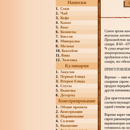
Напитки
1.
Соки
2.
Чай
3.
Кофе
4.
Какао
5.
Квас
Самое время нач
6.
Компоты
вкусными загото
7.
Кисели
Производство ва
8.
Минералка
сахара. В 60—65
9.
Молоко
% сухих веществ
10.
Коктейли
микроорганизмы,
11.
Вина
продуктов есть 
12.
Экзотика
сахара, то обяз
Кулинария
ПРИГОТОВЛЕН
1.
Закуски
2.
Первые блюда
Варенье
— наш на
3.
Вторые блюда
сахарном сиропе.
4.
Соусы
продукт перерабо
5.
Выпечка
другие витамины,
6.
Десерты
Для приготовлен
Консервирование
соответствующего
1.
Общие правила
одной степени зр
2.
Консервация
Варенье варят та
3.
Маринование
сироп равномерно
4.
Соление
неравномерно или
5.
Квашение
готовилось на си