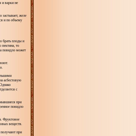
я и варки не
о застывает, желе
ся и по объему
о брать плоды и
 пектина, то
ра повидло может
моют.
о.
ольшими
на асбестовую
 Однако
тделяется с
овавшиеся при
аренное повидло
а. Фруктовое
новых веществ.
д получают при