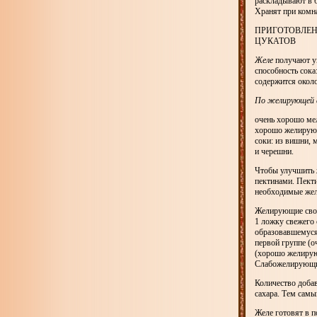
раскладывают в 
Хранят при комн
ПРИГОТОВЛЕН
ЦУКАТОВ
Желе
получают ув
способность сока
содержится около
По желирующей с
очень хорошо мел
хорошо желирующ
соки: из вишни, 
и черешни.
Чтобы улучшить 
пектинами. Пект
необходимые жел
Желирующие свой
1 ложку свежего 
образовавшемуся 
первой группе (о
(хорошо желирующ
Слабожелирующие
Количество добав
сахара. Тем самы
Желе готовят в п