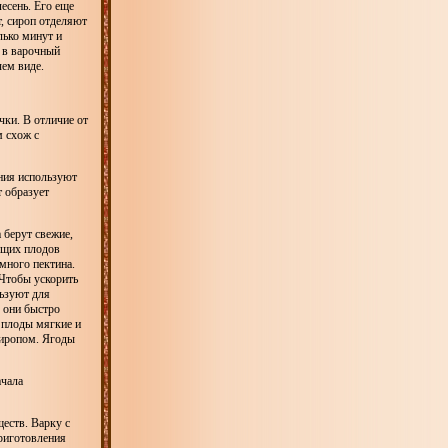
есень. Его еще
т, сироп отделяют
лько минут и
т в варочный
чем виде.
чки. В отличие от
м схож с
ния используют
т образует
 берут свежие,
ющих плодов
много пектина.
Чтобы ускорить
ьзуют для
 они быстро
 плоды мягкие и
сиропом. Ягоды
ачала
еств. Варку с
приготовления