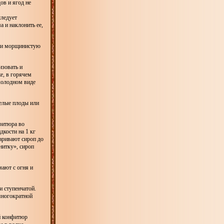
ов и ягод не
следует
 и наклонить ее,
пли морщинистую
изовать и
е, в горячем
холодном виде
целые плоды или
нфитюра во
дкости на 1 кг
варивают сироп до
нитку», сироп
ают с огня и
и ступенчатой.
многократной
й конфитюр