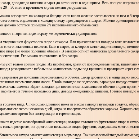
 сахар, доводят до кипения и варят до готовности в один прием. Весь процесс нагревани
ь 20—30 мин, в противном случае пектин разрушается.
можно определить на холодном блюдце: если капля желе не расплывается на нем и быстр
тового желе, опущенная в холодную воду, превращается в шарик. Можно ориентировать
рки должно остаться примерно 2/з первоначального объема сока.
ливают в горячем виде и сразу же герметически укупоривают.
 увариванием фруктового пюре с сахаром. Для приготовления повидла тоже желательн
е много пектиновых веществ. Если в сырье, из которого хотят сварить повидло, немного
ое пюре (не менее половины объема). В зависимости от количества добавляемого саха
онсистенции. Его можно приготовить и без сахара.
ользуют только зрелые плоды. Их перебирают, удаляют поврежденные части, тщательно 
плоды разваривают с небольшим количеством воды под крышкой и протирают через сит
 уваривают до половины первоначального объема. Сахар добавляют в конце варки неб
стоянном перемешивании массы. Чтобы повидло не подгорело, варочную посуду ставят 
ассекатель пламени. Варят повидло при постоянном помешивании обычно в один прием.
 варить его в течение нескольких дней, доводя ежедневно до кипения. Готовое повидло о
в горячем виде. С помощью длинного ножа из массы выводят пузырьки воздуха, образ
ривают его через несколько дней, когда на поверхности образуется корочка. Хорошо св
длительное время без пастеризации и герметизации.
ывают изделие желеобразной консистенции, которое готовят из фруктового пюре и сахар
ь тонко протертым, из одного или нескольких видов фруктов, содержащих много пекти
обавляемого сахара зависит консистенция мармелада. Так называемый твердый мармела