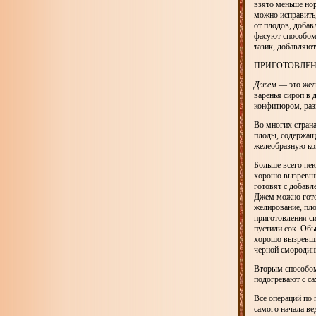
взято меньше нор
можно исправить,
от плодов, добав
фасуют способом 
тазик, добавляют
ПРИГОТОВЛЕН
Джем
— это желе
варенья сироп в 
конфитюром, раз
Во многих стран
плоды, содержащи
желеобразную ко
Больше всего пек
хорошо вызревши
готовят с добавл
Джем можно гото
желирование, пл
приготовления с
пустили сок. Обы
хорошо вызревши
черной смородины
Вторым способом
подогревают с са
Все операций по
самого начала ве