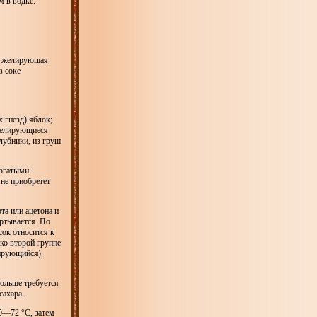
 в водке.
ет желирующая
в соке
х гнезд) яблок;
ежелирующиеся
лубники, из груш
богатыми
не приобретет
а или ацетона и
ертывается. По
сок относится к
 ко второй группе
лирующийся).
больше требуется
сахара.
70—72 °С, затем