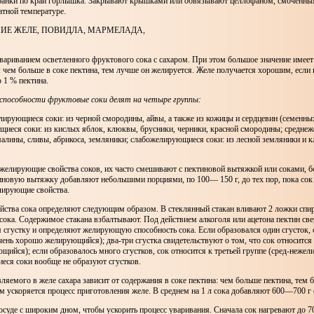
банки по край горлышка. Закрывают крышками или обвязывают целлофаном, смоченным
атной температуре.
ИЕ ЖЕЛЕ, ПОВИДЛА, МАРМЕЛАДА,
ариванием осветленного фруктового сока с сахаром. При этом большое значение име
: чем больше в соке пектина, тем лучше он желируется. Желе получается хорошим, если 
 1 % пектина.
пособности фруктовые соки делят на четыре группы:
ирующиеся соки: из черной смородины, айвы, а также из кожицы и сердцевин (семенны
иеся соки: из кислых яблок, клюквы, брусники, черники, красной смородины; средн
малины, сливы, абрикоса, земляники; слабожелирующиеся соки: из лесной земляники и к
желирующие свойства соков, их часто смешивают с пектиновой вытяжкой или соками, 
иновую вытяжку добавляют небольшими порциями, по 100— 150 г, до тех пор, пока сок 
ирующие свойства.
ства сока определяют следующим образом. В стеклянный стакан вливают 2 ложки спирт
сока. Содержимое стакана взбалтывают. Под действием алкоголя или ацетона пектин св
сгустку и определяют желирующую способность сока. Если образовался один сгусток, 
чень хорошо желирующийся); два-три сгустка свидетельствуют о том, что сок относится
ийся); если образовалось много сгустков, сок относится к третьей группе (сред-неже
ся соки вообще не образуют сгустков.
ляемого в желе сахара зависит от содержания в соке пектина: чем больше пектина, тем 
м ускоряется процесс приготовления желе. В среднем на 1 л сока добавляют 600—700 г 
осуде с широким дном, чтобы ускорить процесс уваривания. Сначала сок нагревают до 