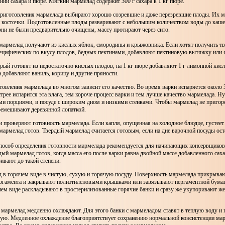
ии сахара и пюре. Мягкий мармелад содержит 300 г сахара в 1 кг пюре.
риготовления мармелада выбирают хорошо созревшие и даже перезревшие плоды. Их м
и косточки. Подготовленные плоды разваривают с небольшим количеством воды до каш
они не были предварительно очищены, массу протирают через сито.
армелад получают из кислых яблок, смородины и крыжовника. Если хотят получить т
пецифических по вкусу плодов, бедных пектинами, добавляют пектиновую вытяжку или 
рый готовят из недостаточно кислых плодов, на 1 кг пюре добавляют 1 г лимонной кис
 добавляют ваниль, корицу и другие пряности.
овления мармелада во многом зависит его качество. Во время варки испаряется около 
рее испарится эта влага, тем короче процесс варки и тем лучше качество мармелада. Н
ми порциями, в посуде с широким дном и низкими стенками. Чтобы мармелад не пригоре
ремешивают деревянной лопаткой.
 проверяют готовность мармелада. Если капля, опущенная на холодное блюдце, густеет 
армелад готов. Твердый мармелад считается готовым, если на дне варочной посуды оста
пособ определения готовности мармелада рекомендуется для начинающих консервщиков
рдый мармелад готов, когда масса его после варки равна двойной массе добавленного сах
ивают до такой степени.
 в горячем виде в чистую, сухую и горячую посуду. Поверхность мармелада прикрыва
ергамента и закрывают полиэтиленовыми крышками или завязывают пергаментной бума
чем виде раскладывают в простерилизованные горячие банки и сразу же укупоривают ж
 мармелад медленно охлаждают. Для этого банки с мармеладом ставят в теплую воду и
ую. Медленное охлаждение благоприятствует сохранению нормальной консистенции мар