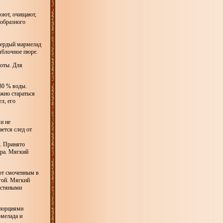
оют, очищают,
еобразного
вердый мармелад
яблочное пюре.
лоты. Для
30 % воды.
ужно стараться
л, его
и не
ется след от
. Принято
ара. Мягкий
ют смоченным в
гой. Мягкий
естяными
 порциями
мелада и