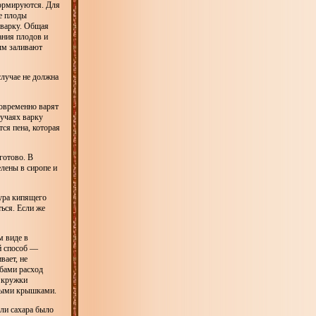
формируются. Для
е плоды
 варку. Общая
ания плодов и
рым заливают
случае не должна
новременно варят
лучаях варку
тся пена, которая
готово. В
лены в сиропе и
тура кипящего
ься. Если же
м виде в
й способ —
вает, не
обами расход
 кружки
овыми крышками.
сли сахара было