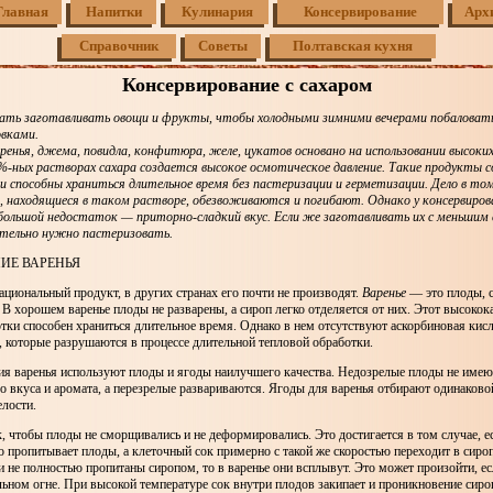
Главная
Напитки
Кулинария
Консервирование
Арх
Справочник
Советы
Полтавская кухня
Консервирование с сахаром
ать заготавливать овощи и фрукты, чтобы холодными зимними вечерами побаловать
вками.
ренья, джема, повидла, конфитюра, желе, цукатов основано на использовании высоки
%-ных растворах сахара создается высокое осмотическое давление. Такие продукты
 и способны храниться длительное время без пастеризации и герметизации. Дело в то
 находящиеся в таком растворе, обезвоживаются и погибают. Однако у консервиров
большой недостаток — приторно-сладкий вкус. Если же заготавливать их с меньшим
ательно нужно пастеризовать.
ИЕ ВАРЕНЬЯ
циональный продукт, в других странах его почти не производят.
Варенье
— это плоды, 
 В хорошем варенье плоды не разварены, а сироп легко отделяется от них. Этот высоко
тки способен храниться длительное время. Однако в нем отсутствуют аскорбиновая кисл
 которые разрушаются в процессе длительной тепловой обработки.
ия варенья используют плоды и ягоды наилучшего качества. Недозрелые плоды не имею
 вкуса и аромата, а перезрелые развариваются. Ягоды для варенья отбирают одинаково
елости.
к, чтобы плоды не сморщивались и не деформировались. Это достигается в том случае, е
 пропитывает плоды, а клеточный сок примерно с такой же скоростью переходит в сиро
 не полностью пропитаны сиропом, то в варенье они всплывут. Это может произойти, ес
льном огне. При высокой температуре сок внутри плодов закипает и проникновение сиро