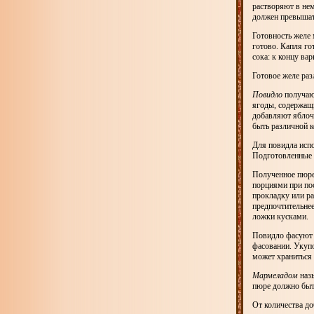
растворяют в нем
должен превышат
Готовность желе 
готово. Капля го
сока: к концу ва
Готовое желе раз
Повидло
получают
ягоды, содержащи
добавляют яблочн
быть различной к
Для повидла исп
Подготовленные 
Полученное пюре
порциями при по
прокладку или р
предпочтительнее
ложки кусками.
Повидло фасуют 
фасовании. Укупо
может храниться 
Мармеладом
наз
пюре должно быт
От количества д