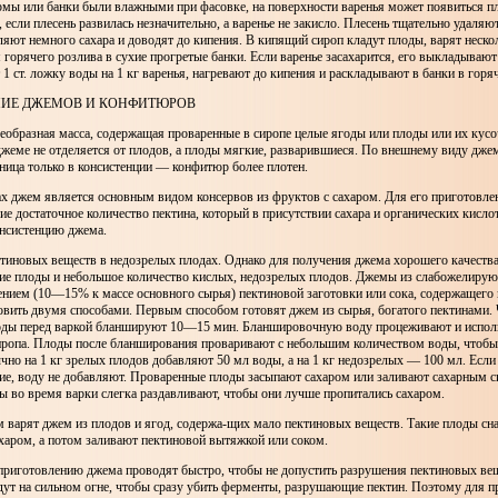
мы или банки были влажными при фасовке, на поверхности варенья может появиться пл
 если плесень развилась незначительно, а варенье не закисло. Плесень тщательно удаляю
ляют немного сахара и доводят до кипения. В кипящий сироп кладут плоды, варят неско
горячего розлива в сухие прогретые банки. Если варенье засахарится, его выкладываю
 1 ст. ложку воды на 1 кг варенья, нагревают до кипения и раскладывают в банки в горя
ИЕ ДЖЕМОВ И КОНФИТЮРОВ
образная масса, содержащая проваренные в сиропе целые ягоды или плоды или их кусо
джеме не отделяется от плодов, а плоды мягкие, разварившиеся. По внешнему виду дже
ница только в консистенции — конфитюр более плотен.
ах джем является основным видом консервов из фруктов с сахаром. Для его приготовле
е достаточное количество пектина, который в присутствии сахара и органических кисло
нсистенцию джема.
тиновых веществ в недозрелых плодах. Однако для получения джема хорошего качества
е плоды и небольшое количество кислых, недозрелых плодов. Джемы из слабожелиру
ением (10—15% к массе основного сырья) пектиновой заготовки или сока, содержащего 
вить двумя способами. Первым способом готовят джем из сырья, богатого пектинами. 
оды перед варкой бланшируют 10—15 мин. Бланшировочную воду процеживают и испол
иропа. Плоды после бланширования проваривают с небольшим количеством воды, чтобы
чно на 1 кг зрелых плодов добавляют 50 мл воды, а на 1 кг недозрелых — 100 мл. Если
е, воду не добавляют. Проваренные плоды засыпают сахаром или заливают сахарным 
 во время варки слегка раздавливают, чтобы они лучше пропитались сахаром.
 варят джем из плодов и ягод, содержа-щих мало пектиновых веществ. Такие плоды сн
харом, а потом заливают пектиновой вытяжкой или соком.
 приготовлению джема проводят быстро, чтобы не допустить разрушения пектиновых вещ
дут на сильном огне, чтобы сразу убить ферменты, разрушающие пектин. Поэтому для 