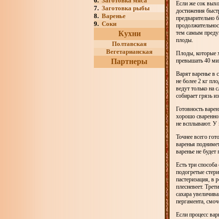
6.
Заготовка мяса
Если же сок вых
7.
Заготовка рыбы
достижения быст
8.
Варенье
предварительно 
9.
Соки
продолжительност
Кухни
тем самым предуп
плоды.
Полтавская
Вегетарианская
Плоды, которые 
Партнеры
превышать 40 ми
Варят варенье в
не более 2 кг пл
ведут только на 
собирает грязь и
Готовность варен
хорошо сваренном
не всплывают. У 
Точнее всего гот
варенья поднимет
варенье не будет
Есть три способа
подогретые стер
пастеризация, в р
плесневеет. Тре
сахара увеличив
пергамента, смо
Если процесс вар