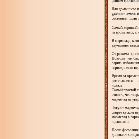
равном соотношен
Для домашнего п
удаляют семена 
состояния. Если 
Самый хороший м
из ароматных, с
В мармелад, кото
улучшения запаха
От режима пригот
Поэтому чем быст
варить небольши
периодически пе
Время от времени
расплывается — м
ложки.
Самый простой с
считать, что тве
мармелад не увар
Фасуют мармелад
спирте куском п
мармелад в горя
крышками.
После фасования
доливают холодн