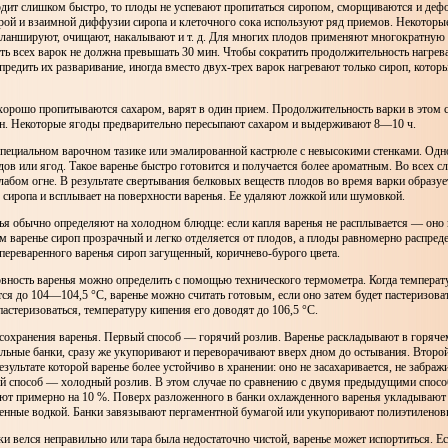
одит слишком быстро, то плоды не успевают пропитаться сиропом, сморщиваются и де
рой и взаимной диффузии сиропа и клеточного сока используют ряд приемов. Некоторы
бланшируют, очищают, накалывают и т. д. Для многих плодов применяют многократную
ь всех варок не должна превышать 30 мин. Чтобы сократить продолжительность нагрев
редить их разваривание, иногда вместо двух-трех варок нагревают только сироп, кото
хорошо пропитываются сахаром, варят в один прием. Продолжительность варки в этом 
н. Некоторые ягоды предварительно пересыпают сахаром и выдерживают 8—10 ч.
 специальном варочном тазике или эмалированной кастрюле с невысокими стенками. Од
одов или ягод. Такое варенье быстро готовится и получается более ароматным. Во всех с
слабом огне. В результате свертывания белковых веществ плодов во время варки образуе
з сиропа и всплывает на поверхности варенья. Ее удаляют ложкой или шумовкой.
ья обычно определяют на холодном блюдце: если капля варенья не расплывается — оно 
 варенье сироп прозрачный и легко отделяется от плодов, а плоды равномерно распреде
переваренного варенья сироп загущенный, коричнево-бурого цвета.
овность варенья можно определить с помощью технического термометра. Когда темпера
ся до 104—104,5 °С, варенье можно считать готовым, если оно затем будет пастеризоват
 пастеризоваться, температуру кипения его доводят до 106,5 °С.
 сохранения варенья. Первый способ — горячий розлив. Варенье раскладывают в горяче
ильные банки, сразу же укупоривают и переворачивают вверх дном до остывания. Второ
езультате которой варенье более устойчиво в хранении: оно не засахаривается, не забражи
тий способ — холодный розлив. В этом случае по сравнению с двумя предыдущими спос
ают примерно на 10 %. Поверх разложенного в банки охлажденного варенья укладывают
ченные водкой. Банки завязывают пергаментной бумагой или укупоривают полиэтилен
ки велся неправильно или тара была недостаточно чистой, варенье может испортиться. Е