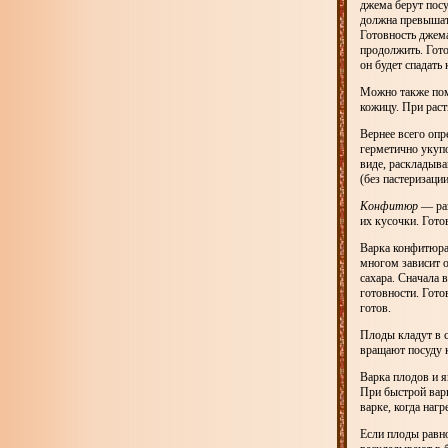
джема берут посу
должна превышать
Готовность джема
продолжить. Гото
он будет спадать
Можно также пом
кожицу. При раст
Вернее всего опр
герметично укупо
виде, раскладыва
(без пастеризаци
Конфитюр
— раз
их кусочки. Гото
Варка конфитюра 
многом зависит о
сахара. Сначала 
готовности. Гото
готов.
Плоды кладут в 
вращают посуду 
Варка плодов и я
При быстрой вар
варке, когда наг
Если плоды равн