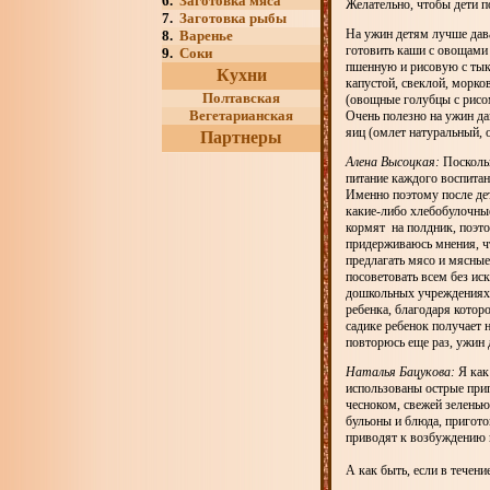
6.
Заготовка мяса
Желательно, чтобы дети п
7.
Заготовка рыбы
На ужин детям лучше дав
8.
Варенье
готовить каши с овощами
9.
Соки
пшенную и рисовую с тык
Кухни
капустой, свеклой, морк
Полтавская
(овощные голубцы с рисом
Вегетарианская
Очень полезно на ужин да
яиц (омлет натуральный, 
Партнеры
Алена Высоцкая:
Поскольк
питание каждого воспитан
Именно поэтому после дет
какие-либо хлебобулочные
кормят на полдник, поэт
придерживаюсь мнения, чт
предлагать мясо и мясные
посоветовать всем без ис
дошкольных учреждениях 
ребенка, благодаря котор
садике ребенок получает 
повторюсь еще раз, ужин
Наталья Бацукова:
Я как
использованы острые прип
чесноком, свежей зеленью
бульоны и блюда, пригото
приводят к возбуждению н
А как быть, если в течен