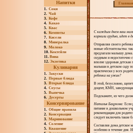
Напитки
Главная
1.
Соки
2.
Чай
3.
Кофе
4.
Какао
5.
Квас
С каждым днем ваш малыш
6.
Компоты
кормили грудью, идет в д
7.
Кисели
8.
Минералка
Отправляя своего ребенка
9.
Молоко
новые обстоятельства: так
10.
Коктейли
предлагали малышу дома. 
11.
Вина
скудным и недостаточно с
12.
Экзотика
вполне здоровая детская 
малыши в детском саду по
Кулинария
практически у всех родит
1.
Закуски
ребенка на ужин?
2.
Первые блюда
3.
Вторые блюда
В этой, безусловно, щепе
4.
Соусы
доцент, КМН, заведующа
5.
Выпечка
Подскажите, из чего долж
6.
Десерты
Консервирование
Наталья Бацукова:
Если 
питание в дошкольном уч
1.
Общие правила
рекомендации для родител
2.
Консервация
следует включить такие бл
3.
Маринование
4.
Соление
Составляя дома детское м
5.
Квашение
особенно в течение дня. 