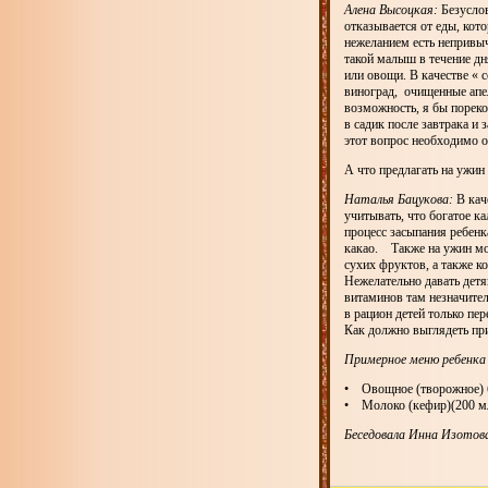
Алена Высоцкая:
Безуслов
отказывается от еды, кот
нежеланием есть непривы
такой малыш в течение дн
или овощи. В качестве «
виноград, очищенные апел
возможность, я бы порек
в садик после завтрака и 
этот вопрос необходимо о
А что предлагать на ужин 
Наталья Бацукова:
В кач
учитывать, что богатое к
процесс засыпания ребенк
какао. Также на ужин мо
сухих фруктов, а также 
Нежелательно давать детя
витаминов там незначител
в рацион детей только пе
Как должно выглядеть пр
Примерное меню ребенка 
• Овощное (творожное) б
• Молоко (кефир)(200 м
Беседовала Инна Изотов