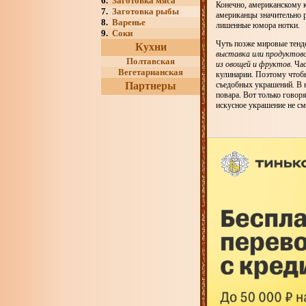
6.
Заготовка мяса
Конечно, американскому к
7.
Заготовка рыбы
американцы значительно р
8.
Варенье
лишенные юмора нотки.
9.
Соки
Чуть позже мировые тенде
Кухни
выставка или продуктов
Полтавская
из овощей и фруктов.
Час
Вегетарианская
кулинарии. Поэтому чтоб
Партнеры
съедобных украшений. В н
повара. Вот только говоря
искусное украшение не см