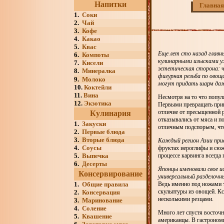
Напитки
Главная
1.
Соки
2.
Чай
3.
Кофе
4.
Какао
5.
Квас
Еще лет сто назад главн
6.
Компоты
кулинарными изысками уж
7.
Кисели
эстетическая сторона: ч
8.
Минералка
фигурная резьба по овощ
9.
Молоко
могут придать шарм да
10.
Коктейли
11.
Вина
Несмотря на то что попул
12.
Экзотика
Первыми превращать прив
отличие от пресыщенной 
Кулинария
отказывались от мяса и п
1.
Закуски
отличным подспорьем, что
2.
Первые блюда
3.
Вторые блюда
Каждый регион Азии прив
4.
Соусы
фруктах иероглифы и сюж
5.
Выпечка
процессе карвинга всегда
6.
Десерты
Японцы именовали свое и
Консервирование
универсальный разделочн
1.
Общие правила
Ведь именно под ножами 
скульптуры из овощей. Кс
2.
Консервация
несколькими резцами.
3.
Маринование
4.
Соление
Много лет спустя восточ
5.
Квашение
американцы. В гастроном